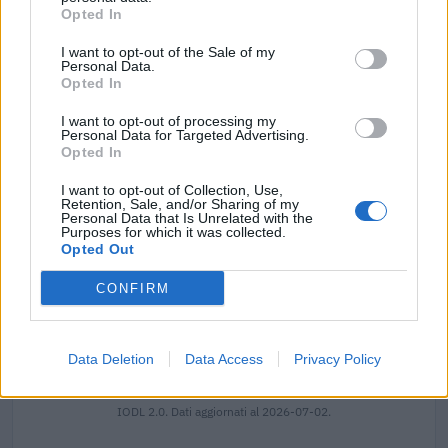
2025-06-06
Opted In
Fondo di garanzia per le piccole e medie imprese
I want to opt-out of the Sale of my
Banca del Mezzogiorno MedioCredito Centrale S.p.A.
Personal Data.
50.823 euro
Opted In
2025-05-12
I want to opt-out of processing my
Personal Data for Targeted Advertising.
Nuova Sabatini - Finanziamenti per l'acquisto di
Opted In
nuovi macchinari, impianti e attrezzature da parte delle
piccole e medi
I want to opt-out of Collection, Use,
Ministero delle Imprese e del Made in Italy -
Retention, Sale, and/or Sharing of my
Personal Data that Is Unrelated with the
Dipartimento per le politiche per
Purposes for which it was collected.
12.615 euro
Opted Out
2025-04-03
CONFIRM
Avviso Pubblico ISI 2023
INAIL - Direzione Centrale Prevenzione
130.000 euro
Data Deletion
Data Access
Privacy Policy
Fonte:
Registro Nazionale Aiuti di Stato (RNA)
– Open Data, licenza
IODL 2.0. Dati aggiornati al 2026-07-02.