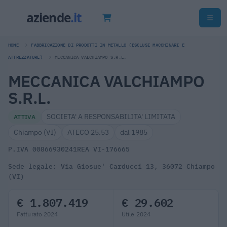
HOME
FABBRICAZIONE DI PRODOTTI IN METALLO (ESCLUSI MACCHINARI E
ATTREZZATURE)
MECCANICA VALCHIAMPO S.R.L.
MECCANICA VALCHIAMPO
S.R.L.
SOCIETA' A RESPONSABILITA' LIMITATA
ATTIVA
Chiampo (VI)
ATECO 25.53
dal 1985
P.IVA 00866930241
REA VI-176665
Sede legale: Via Giosue' Carducci 13, 36072 Chiampo
(VI)
€ 1.807.419
€ 29.602
Fatturato 2024
Utile 2024