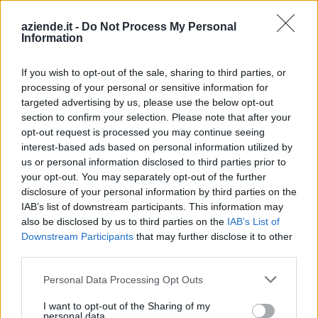
Esonero dal versamento dei contributi previdenziali
per l'assunzione di giovani lavoratori ( art. 1 comma 10-15
aziende.it -
Do Not Process My Personal
L. 178/
Information
inps
7.080 euro
If you wish to opt-out of the sale, sharing to third parties, or
processing of your personal or sensitive information for
2025-12-12
targeted advertising by us, please use the below opt-out
Fondo di garanzia per le piccole e medie imprese
section to confirm your selection. Please note that after your
Banca del Mezzogiorno MedioCredito Centrale S.p.A.
opt-out request is processed you may continue seeing
50.000 euro
interest-based ads based on personal information utilized by
us or personal information disclosed to third parties prior to
2025-12-12
your opt-out. You may separately opt-out of the further
Fondo di garanzia per le piccole e medie imprese
disclosure of your personal information by third parties on the
Banca del Mezzogiorno MedioCredito Centrale S.p.A.
IAB’s list of downstream participants. This information may
5.000 euro
also be disclosed by us to third parties on the
IAB’s List of
Downstream Participants
that may further disclose it to other
2025-06-17
third parties.
Fondo di garanzia per le piccole e medie imprese
Personal Data Processing Opt Outs
Banca del Mezzogiorno MedioCredito Centrale S.p.A.
75.000 euro
I want to opt-out of the Sharing of my
personal data.