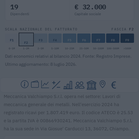
19
€ 32.000
Dipendenti
Capitale sociale
F2
SCALA NAZIONALE DEL FATTURATO
FASCIA
F1
F3
F4
F5
F6
F7
F8
F9
F2
0-1M
1-2M
2-5M
5-10M
10-25M
25-50M
50-100M
100-500M
>500M
Dati economici relativi al bilancio 2024. Fonte: Registro Imprese.
Ultimo aggiornamento: 8 luglio 2026.
Meccanica Valchiampo S.r.l. opera nel settore: Lavori di
meccanica generale dei metalli. Nell'esercizio 2024 ha
registrato ricavi per 1.807.419 euro. Il codice ATECO è 25.53
e la partita IVA è 00866930241. Meccanica Valchiampo S.r.l.
ha la sua sede in Via Giosue' Carducci 13, 36072, Chiampo.