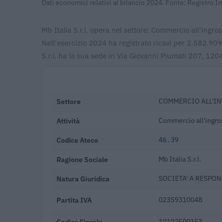
Dati economici relativi al bilancio 2024. Fonte: Registro 
Mb Italia S.r.l. opera nel settore: Commercio all'ingr
Nell'esercizio 2024 ha registrato ricavi per 2.582.90
S.r.l. ha la sua sede in Via Giovanni Piumati 207, 120
Settore
COMMERCIO ALL'IN
Attività
Commercio all'ingros
Codice Ateco
46.39
Ragione Sociale
Mb Italia S.r.l.
Natura Giuridica
SOCIETA' A RESPON
Partita IVA
02359310048
Codice Fiscale
10102500153