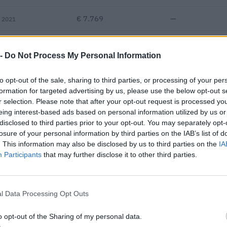
€ 7.769
—
s 2021
—
—
—
 -
Do Not Process My Personal Information
€ 645.727
to opt-out of the sale, sharing to third parties, or processing of your per
Fatturato per dipendente
formation for targeted advertising by us, please use the below opt-out s
r selection. Please note that after your opt-out request is processed y
eing interest-based ads based on personal information utilized by us or
disclosed to third parties prior to your opt-out. You may separately opt-
losure of your personal information by third parties on the IAB’s list of
. This information may also be disclosed by us to third parties on the
IA
Participants
that may further disclose it to other third parties.
ntributi pubblici per un totale di 637.556 euro (2020–2025).
l Data Processing Opt Outs
ENTE CONCEDENTE
IMPORT
pubblicitari
o opt-out of the Sharing of my personal data.
e sulle emittenti
Agenzia delle Entrate
883 eur