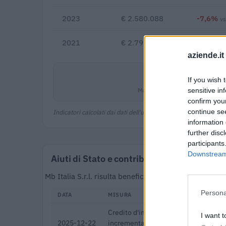
2023
€ 2.580.088
-7,6%
v
2021
€ 2.791.387
aziende.it
-0,5%
If you wish 
Margine netto
sensitive in
confirm you
continue se
Indicatori calcolati dai dati dell'ultimo bilancio disponibile.
information 
further disc
participants
Downstream 
Aiuti di Stato e contributi pubblici
Mb Italia S.r.l. risulta beneficiaria di 15 aiuti o co
Persona
DATA
MISURA
Credito d'imposta sugli investimenti 
I want t
2025-12-22
incrementali su quotidiani, periodici 