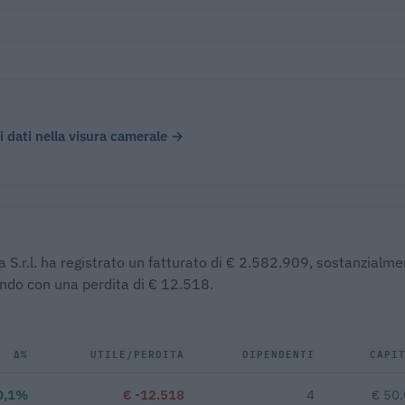
)
 i dati nella visura camerale →
ia S.r.l. ha registrato un fatturato di € 2.582.909, sostanzialm
dendo con una perdita di € 12.518.
Δ%
UTILE/PERDITA
DIPENDENTI
CAPI
0,1%
€ -12.518
4
€ 50