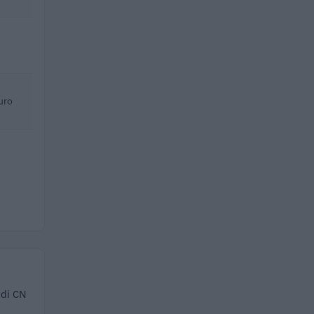
uro
 di CN