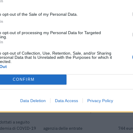
In
o opt-out of the Sale of my Personal Data.
dottati a seguito
In
pidemia di COVID-19
agenzia delle entrate
764 eur
to opt-out of processing my Personal Data for Targeted
ing.
pubblicitari
In
e sulle emittenti
Agenzia delle Entrate
1.231 e
o opt-out of Collection, Use, Retention, Sale, and/or Sharing
ersonal Data that Is Unrelated with the Purposes for which it
lected.
Banca del Mezzogiorno
edie imprese
60.000 
Out
MedioCredito Centrale S.p.A.
CONFIRM
pubblicitari
e sulle emittenti
Agenzia delle Entrate
1.231 e
Data Deletion
Data Access
Privacy Policy
piccole imprese a
Banca del Mezzogiorno
257.779
MedioCredito Centrale S.p.A.
dottati a seguito
pidemia di COVID-19
agenzia delle entrate
744 eur