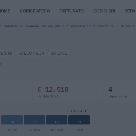
HOME
CODICE ATECO
FATTURATO
CODICI SDI
SERVI
COMMERCIO ALL'INGROSSO (ESCLUSO QUELLO DI AUTOVEICOLI E DI MOTOCICLI)
MB ITALIA
ra (CN)
ATECO 46.39
dal 1991
6
)
€ 12.518
4
Perdita 2024
Dipendenti
F3
FASCIA
F6
F7
F8
F9
25-50M
50-100M
100-500M
>500M