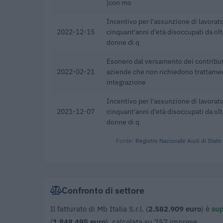
[con mo
Incentivo per l'assunzione di lavorat
2022-12-15
cinquant'anni d'età disoccupati da olt
donne di q
Esonero dal versamento dei contribut
2022-02-21
aziende che non richiedono trattamen
integrazione
Incentivo per l'assunzione di lavorat
2021-12-07
cinquant'anni d'età disoccupati da olt
donne di q
Fonte:
Registro Nazionale Aiuti di Stato
Confronto di settore
Il fatturato di Mb Italia S.r.l. (
2.582.909 euro
) è
sup
(
1.848.495 euro
), calcolata su 757 imprese.