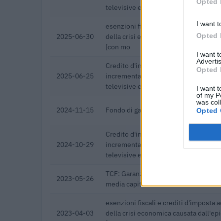
Opted 
televisive e r
I want t
esenzioni fiscali e crediti d'imposta a
Opted 
2025-06-30
della crisi economica causata dall'e
[con mo
I want 
Advertis
Credito d'imposta sugli investimenti 
Opted 
2025-06-25
incrementali su quotidiani, periodici 
televisive e r
I want t
of my P
was col
2024-11-15
Fondo di garanzia per le piccole e m
Opted 
Credito d'imposta sugli investimenti 
2024-10-29
incrementali su quotidiani, periodici 
televisive e r
TCF: Garanzie sui prestiti per PMI e 
2023-05-26
media capitalizzazione
esenzioni fiscali e crediti d'imposta a
2023-04-03
della crisi economica causata dall'e