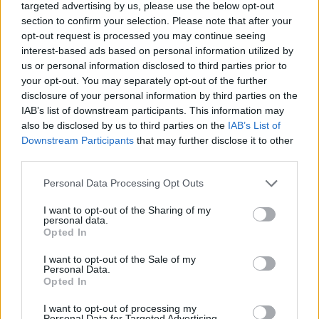
2018-02-22
targeted advertising by us, please use the below opt-out
135.573 euro
section to confirm your selection. Please note that after your
7285313E76
opt-out request is processed you may continue seeing
interest-based ads based on personal information utilized by
2017-04-20
us or personal information disclosed to third parties prior to
737.351 euro
your opt-out. You may separately opt-out of the further
disclosure of your personal information by third parties on the
696794521E
IAB’s list of downstream participants. This information may
Fonte:
ANAC – Banca Dati Nazionale Contratti Pubblici
(Open Data,
also be disclosed by us to third parties on the
IAB’s List of
licenza CC BY-SA 4.0). Ogni CIG e' verificabile sul portale ANAC.
Downstream Participants
that may further disclose it to other
third parties.
Personal Data Processing Opt Outs
Aiuti di Stato e contributi pubblici
I want to opt-out of the Sharing of my
personal data.
Mazzimpianti Srl risulta beneficiaria di 5 aiuti o contributi
Opted In
pubblici per un totale di 33.069 euro (2023–2025).
I want to opt-out of the Sale of my
Personal Data.
2025-02-17
Opted In
Incentivi alle assunzioni dei lavoratori con
disabilità
I want to opt-out of processing my
Personal Data for Targeted Advertising.