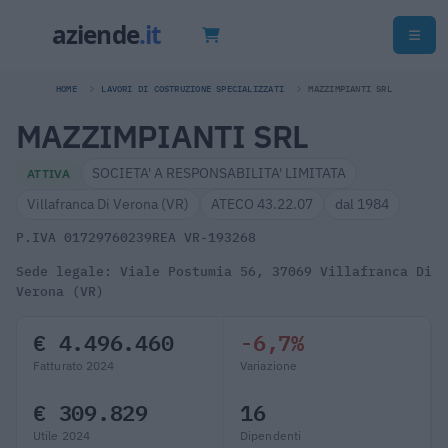
HOME
LAVORI DI COSTRUZIONE SPECIALIZZATI
MAZZIMPIANTI SRL
MAZZIMPIANTI SRL
SOCIETA' A RESPONSABILITA' LIMITATA
ATTIVA
Villafranca Di Verona (VR)
ATECO 43.22.07
dal 1984
P.IVA 01729760239
REA VR-193268
Sede legale: Viale Postumia 56, 37069 Villafranca Di
Verona (VR)
€ 4.496.460
-6,7%
Fatturato 2024
Variazione
€ 309.829
16
Utile 2024
Dipendenti