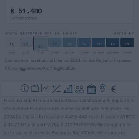
€ 51.480
Capitale sociale
F3
SCALA NAZIONALE DEL FATTURATO
FASCIA
F1
F2
F4
F5
F6
F7
F8
F9
F3
0-1M
1-2M
2-5M
5-10M
10-25M
25-50M
50-100M
100-500M
>500M
Dati economici relativi al bilancio 2024. Fonte: Registro Imprese.
Ultimo aggiornamento: 7 luglio 2026.
Mazzimpianti Srl opera nel settore: Installazione di impianti di
riscaldamento e di condizionamento dell'aria. Nell'esercizio
2024 ha registrato ricavi per 4.496.460 euro. Il codice ATECO
è 43.22.07 e la partita IVA è 01729760239. Mazzimpianti Srl
ha la sua sede in Viale Postumia 56, 37069, Villafranca di