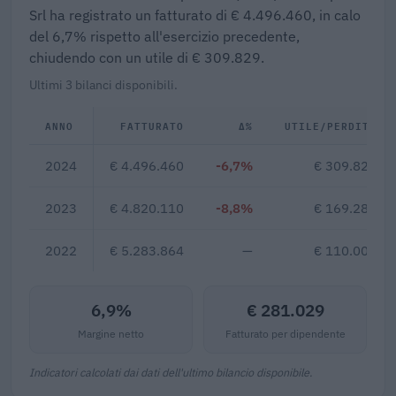
Srl ha registrato un fatturato di € 4.496.460, in calo
del 6,7% rispetto all'esercizio precedente,
chiudendo con un utile di € 309.829.
Ultimi 3 bilanci disponibili.
ANNO
FATTURATO
Δ%
UTILE/PERDITA
2024
€ 4.496.460
-6,7%
€ 309.829
2023
€ 4.820.110
-8,8%
€ 169.288
2022
€ 5.283.864
—
€ 110.000
6,9%
€ 281.029
Margine netto
Fatturato per dipendente
Indicatori calcolati dai dati dell'ultimo bilancio disponibile.