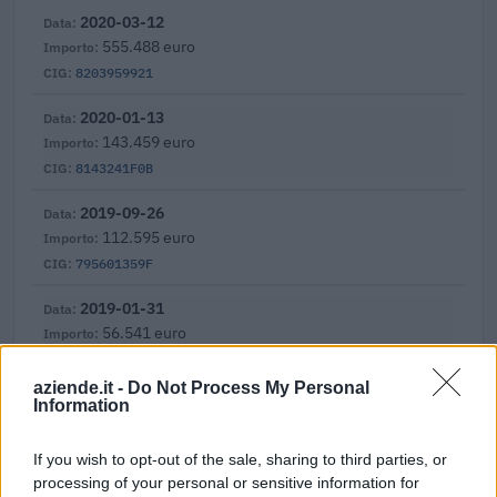
2020-03-12
555.488 euro
8203959921
2020-01-13
143.459 euro
8143241F0B
2019-09-26
112.595 euro
795601359F
2019-01-31
56.541 euro
77750638F4
aziende.it -
Do Not Process My Personal
2018-11-07
Information
65.191 euro
76488563A6
If you wish to opt-out of the sale, sharing to third parties, or
processing of your personal or sensitive information for