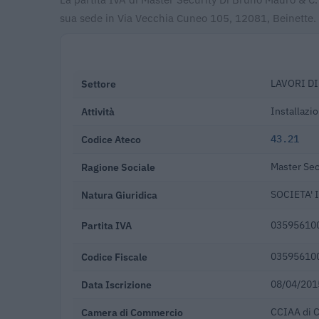
sua sede in Via Vecchia Cuneo 105, 12081, Beinette.
Settore
LAVORI D
Attività
Installazio
Codice Ateco
43.21
Ragione Sociale
Master Sec
Natura Giuridica
SOCIETA'
Partita IVA
03595610
Codice Fiscale
03595610
Data Iscrizione
08/04/201
Camera di Commercio
CCIAA di 