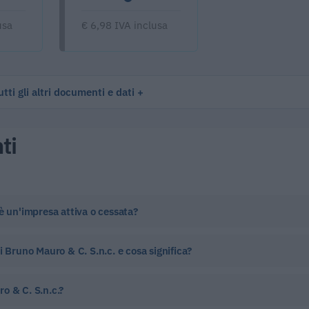
usa
€ 6,98 IVA inclusa
tti gli altri documenti e dati
ti
è un'impresa attiva o cessata?
 Bruno Mauro & C. S.n.c. e cosa significa?
o & C. S.n.c.?