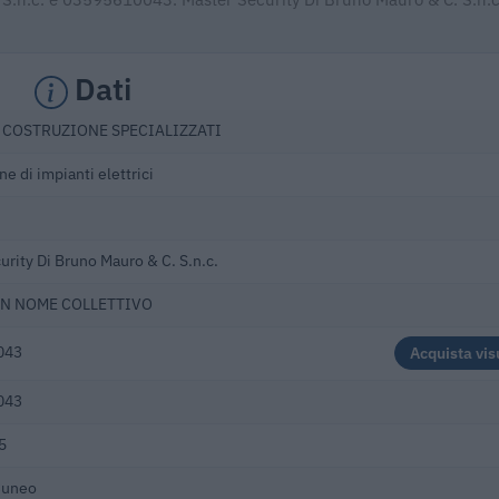
Dati
I COSTRUZIONE SPECIALIZZATI
ne di impianti elettrici
urity Di Bruno Mauro & C. S.n.c.
 IN NOME COLLETTIVO
043
Acquista vis
043
5
Cuneo