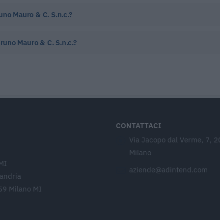
uno Mauro & C. S.n.c.?
Bruno Mauro & C. S.n.c.?
CONTATTACI
Via Jacopo dal Verme, 7, 
Milano
MI
aziende@adintend.com
sandria
59 Milano MI