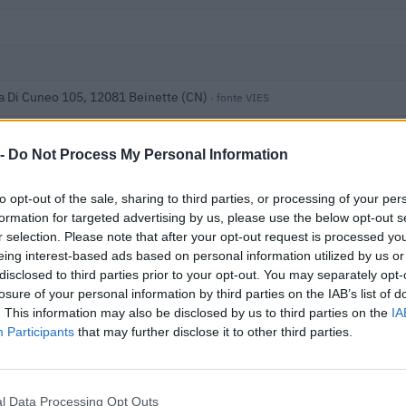
a Di Cuneo 105, 12081 Beinette (CN)
· fonte VIES
 -
Do Not Process My Personal Information
to opt-out of the sale, sharing to third parties, or processing of your per
enti
formation for targeted advertising by us, please use the below opt-out s
r selection. Please note that after your opt-out request is processed y
 i dati nella visura camerale →
eing interest-based ads based on personal information utilized by us or
disclosed to third parties prior to your opt-out. You may separately opt-
losure of your personal information by third parties on the IAB’s list of
. This information may also be disclosed by us to third parties on the
IA
Participants
that may further disclose it to other third parties.
1
l Data Processing Opt Outs