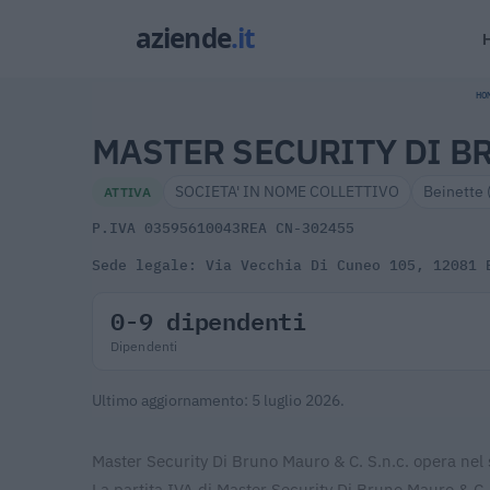
HO
MASTER SECURITY DI BR
SOCIETA' IN NOME COLLETTIVO
Beinette 
ATTIVA
P.IVA 03595610043
REA CN-302455
Sede legale: Via Vecchia Di Cuneo 105, 12081 
0-9 dipendenti
Dipendenti
Ultimo aggiornamento: 5 luglio 2026.
Master Security Di Bruno Mauro & C. S.n.c. opera nel set
La partita IVA di Master Security Di Bruno Mauro & C