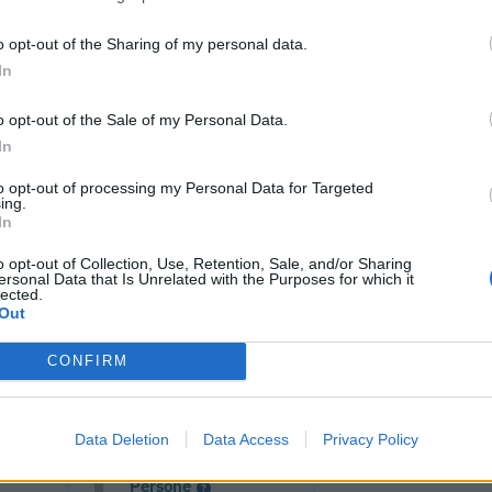
o opt-out of the Sharing of my personal data.
In
o opt-out of the Sale of my Personal Data.
In
to opt-out of processing my Personal Data for Targeted
ing.
In
o opt-out of Collection, Use, Retention, Sale, and/or Sharing
ersonal Data that Is Unrelated with the Purposes for which it
lected.
cumenti e servizi disponibili →
Out
CONFIRM
 -
Visure Camerali -
Data Deletion
Data Access
Privacy Policy
one
Storico Società di
Persone