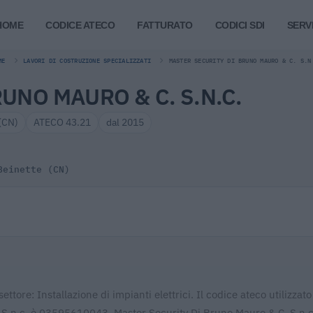
HOME
CODICE ATECO
FATTURATO
CODICI SDI
SERVI
ME
LAVORI DI COSTRUZIONE SPECIALIZZATI
MASTER SECURITY DI BRUNO MAURO & C. S.N
UNO MAURO & C. S.N.C.
(CN)
ATECO 43.21
dal 2015
Beinette (CN)
tore: Installazione di impianti elettrici. Il codice ateco utilizzato
. S.n.c. è 03595610043. Master Security Di Bruno Mauro & C. S.n.c