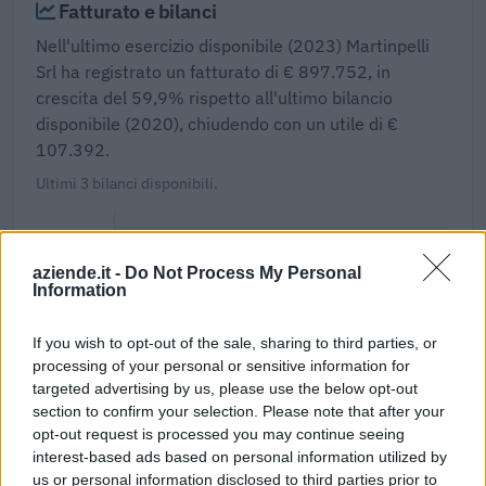
Fatturato e bilanci
Nell'ultimo esercizio disponibile (2023) Martinpelli
Srl ha registrato un fatturato di € 897.752, in
crescita del 59,9% rispetto all'ultimo bilancio
disponibile (2020), chiudendo con un utile di €
107.392.
Ultimi 3 bilanci disponibili.
ANNO
FATTURATO
Δ%
UTILE/PER
aziende.it -
Do Not Process My Personal
2023
€ 897.752
+59,9%
€ 107
vs 2020
Information
2020
€ 561.410
-41,0%
If you wish to opt-out of the sale, sharing to third parties, or
processing of your personal or sensitive information for
2019
€ 950.986
—
targeted advertising by us, please use the below opt-out
section to confirm your selection. Please note that after your
opt-out request is processed you may continue seeing
12,0%
€ 149.625
interest-based ads based on personal information utilized by
us or personal information disclosed to third parties prior to