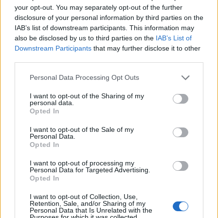
Margine netto
Fatturato per dipendente
your opt-out. You may separately opt-out of the further
disclosure of your personal information by third parties on the
Indicatori calcolati dai dati dell'ultimo bilancio disponibile.
IAB’s list of downstream participants. This information may
also be disclosed by us to third parties on the
IAB’s List of
Downstream Participants
that may further disclose it to other
third parties.
Confronto di settore
Personal Data Processing Opt Outs
Il fatturato di Martinpelli Srl (
897.752 euro
) è
in linea
I want to opt-out of the Sharing of my
con la
mediana delle aziende dello stesso settore in
personal data.
provincia di PI (
866.549 euro
), calcolata su 599 imprese.
Opted In
Elaborazione sui bilanci depositati (Registro Imprese). Mediana per
I want to opt-out of the Sale of my
Personal Data.
divisione ATECO e provincia.
Opted In
I want to opt-out of processing my
Personal Data for Targeted Advertising.
Opted In
Dove si trova
I want to opt-out of Collection, Use,
Retention, Sale, and/or Sharing of my
Personal Data that Is Unrelated with the
Indirizzo:
Via Giuseppe Viviani 4, 56029
Purposes for which it was collected.