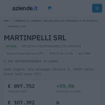
HOME
COMMERCIO ALL'INGROSSO (ESCLUSO QUELLO DI AUTOVEICOLI E DI MOTOCICLI)
MARTINPELLI SRL
MARTINPELLI SRL
SOCIETA' A RESPONSABILITA' LIMITATA
ATTIVA
Santa Croce Sull'arno (PI)
ATECO 46.11.06
dal 1983
P.IVA 00796070506
REA PI-82895
Sede legale: Via Giuseppe Viviani 4, 56029 Santa
Croce Sull'arno (PI)
€ 897.752
+59,9%
Fatturato 2023
Variazione vs 2020
€ 107.392
6