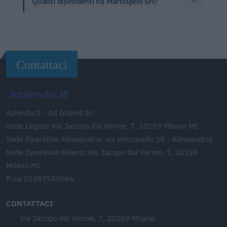
Quanti dipendenti ha Martinpelli Srl?
Contattaci
Aziende.it - Ad Intend Srl
Sede Legale: Via Jacopo dal Verme, 7, 20159 Milano MI
Sede Operativa Alessandria: via Vescovado 18 - Alessandria
Sede Operativa Milano: Via Jacopo dal Verme, 7, 20159
Milano MI
P.iva 02357550066
CONTATTACI
Via Jacopo dal Verme, 7, 20159 Milano