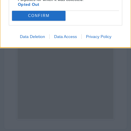
Opted Out
Comune:
Santa Croce sull'Arno
CONFIRM
Provincia:
Pisa
Regione:
Toscana
Data Deletion
Data Access
Privacy Policy