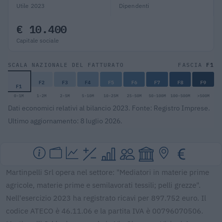
Utile 2023
Dipendenti
€ 10.400
Capitale sociale
F1
SCALA NAZIONALE DEL FATTURATO
FASCIA
F2
F3
F4
F5
F6
F7
F8
F9
F1
0-1M
1-2M
2-5M
5-10M
10-25M
25-50M
50-100M
100-500M
>500M
Dati economici relativi al bilancio 2023. Fonte: Registro Imprese.
Ultimo aggiornamento: 8 luglio 2026.
Martinpelli Srl opera nel settore: "Mediatori in materie prime
agricole, materie prime e semilavorati tessili; pelli grezze".
Nell'esercizio 2023 ha registrato ricavi per 897.752 euro. Il
codice ATECO è 46.11.06 e la partita IVA è 00796070506.