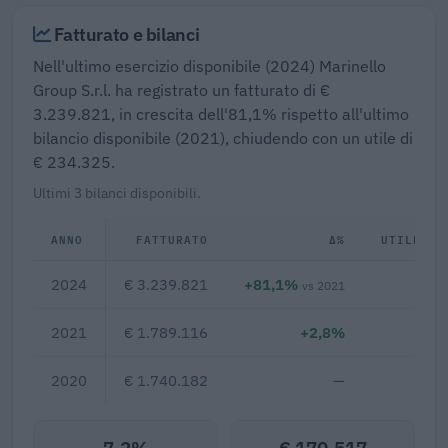
Fatturato e bilanci
Nell'ultimo esercizio disponibile (2024) Marinello
Group S.r.l. ha registrato un fatturato di €
3.239.821, in crescita dell'81,1% rispetto all'ultimo
bilancio disponibile (2021), chiudendo con un utile di
€ 234.325.
Ultimi 3 bilanci disponibili.
ANNO
FATTURATO
Δ%
UTILE/PE
2024
€ 3.239.821
+81,1%
€ 23
vs 2021
2021
€ 1.789.116
+2,8%
2020
€ 1.740.182
—
7,2%
€ 170.517