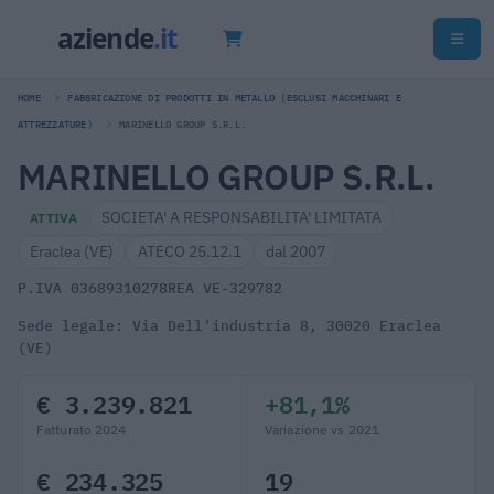
HOME
FABBRICAZIONE DI PRODOTTI IN METALLO (ESCLUSI MACCHINARI E
ATTREZZATURE)
MARINELLO GROUP S.R.L.
MARINELLO GROUP S.R.L.
SOCIETA' A RESPONSABILITA' LIMITATA
ATTIVA
Eraclea (VE)
ATECO 25.12.1
dal 2007
P.IVA 03689310278
REA VE-329782
Sede legale: Via Dell'industria 8, 30020 Eraclea
(VE)
€ 3.239.821
+81,1%
Fatturato 2024
Variazione vs 2021
€ 234.325
19