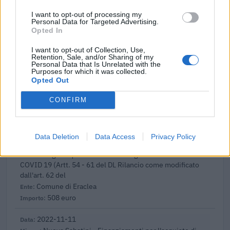
2023-04-15
SA.57496 (2021/N) – Italy – Broadband vouchers
I want to opt-out of processing my
Personal Data for Targeted Advertising.
for SMEs
Opted In
INFRATEL ITALIA S.P.A.
300 euro
I want to opt-out of Collection, Use,
Retention, Sale, and/or Sharing of my
Personal Data that Is Unrelated with the
2023-04-07
Purposes for which it was collected.
esenzioni fiscali e crediti d'imposta adottati a
Opted Out
seguito della crisi economica causata dall'epidemia di
COVID-19 [con mo
CONFIRM
agenzia delle entrate
2.277 euro
Data Deletion
Data Access
Privacy Policy
2022-12-29
Regime quadro nazionale sugli aiuti di Stato –
COVID 19 (Artt. 54 - 61 del DL Rilancio come modificato
dall'art. 62 del
Comune di Eraclea
508 euro
2022-11-11