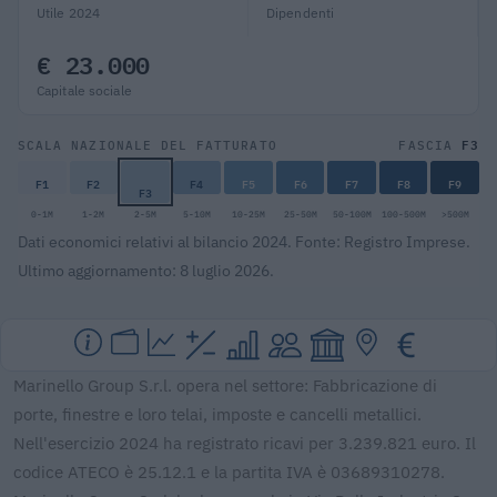
Utile 2024
Dipendenti
€ 23.000
Capitale sociale
F3
SCALA NAZIONALE DEL FATTURATO
FASCIA
F1
F2
F4
F5
F6
F7
F8
F9
F3
0-1M
1-2M
2-5M
5-10M
10-25M
25-50M
50-100M
100-500M
>500M
Dati economici relativi al bilancio 2024. Fonte: Registro Imprese.
Ultimo aggiornamento: 8 luglio 2026.
Marinello Group S.r.l. opera nel settore: Fabbricazione di
porte, finestre e loro telai, imposte e cancelli metallici.
Nell'esercizio 2024 ha registrato ricavi per 3.239.821 euro. Il
codice ATECO è 25.12.1 e la partita IVA è 03689310278.