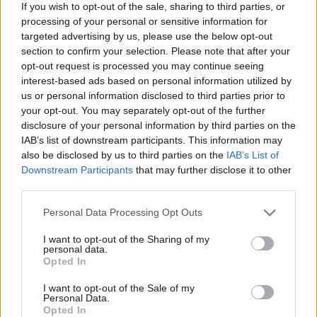
2025-01-27
If you wish to opt-out of the sale, sharing to third parties, or
Esonero dal versamento dei contributi previdenziali
processing of your personal or sensitive information for
per nuove assunzioni/trasformazioni a tempo
targeted advertising by us, please use the below opt-out
indeterminato nel bienni
section to confirm your selection. Please note that after your
inps
opt-out request is processed you may continue seeing
6.000 euro
interest-based ads based on personal information utilized by
us or personal information disclosed to third parties prior to
2023-05-31
your opt-out. You may separately opt-out of the further
Contributo a fondo perduto [e modifiche ai sensi
disclosure of your personal information by third parties on the
della decisione SA. 62668 e decisione C(2022) 171 final)
IAB’s list of downstream participants. This information may
SA 101076)
also be disclosed by us to third parties on the
IAB’s List of
agenzia delle entrate
Downstream Participants
that may further disclose it to other
15.093 euro
third parties.
Personal Data Processing Opt Outs
2023-04-18
esenzioni fiscali e crediti d'imposta adottati a
I want to opt-out of the Sharing of my
seguito della crisi economica causata dall'epidemia di
personal data.
COVID-19 [con mo
Opted In
agenzia delle entrate
I want to opt-out of the Sale of my
13.246 euro
Personal Data.
Opted In