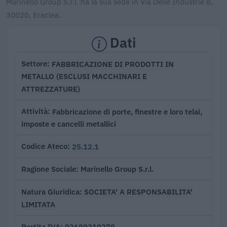
Marinello Group S.r.l. ha la sua sede in Via Delle Industrie 8,
30020, Eraclea.
Dati
FABBRICAZIONE DI PRODOTTI IN
Settore
METALLO (ESCLUSI MACCHINARI E
ATTREZZATURE)
Fabbricazione di porte, finestre e loro telai,
Attività
imposte e cancelli metallici
25.12.1
Codice Ateco
Marinello Group S.r.l.
Ragione Sociale
SOCIETA' A RESPONSABILITA'
Natura Giuridica
LIMITATA
03689310278
Partita IVA