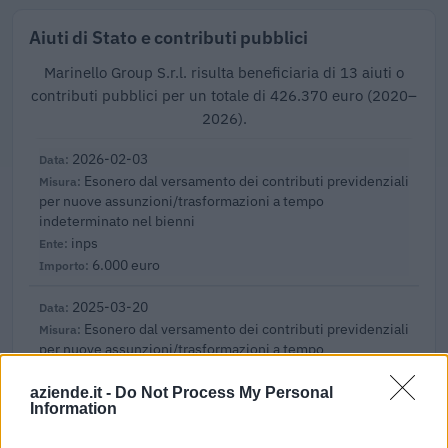
Aiuti di Stato e contributi pubblici
Marinello Group S.r.l. risulta beneficiaria di 13 aiuti o
contributi pubblici per un totale di 426.370 euro (2020–
2026).
2026-02-03
Esonero dal versamento dei contributi previdenziali
per nuove assunzioni/trasformazioni a tempo
indeterminato nel bienni
inps
6.000 euro
2025-03-20
Esonero dal versamento dei contributi previdenziali
per nuove assunzioni/trasformazioni a tempo
indeterminato nel bienni
inps
aziende.it -
Do Not Process My Personal
Information
3.934 euro