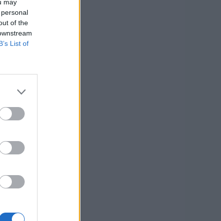
—
ou may
 personal
out of the
 downstream
B’s List of