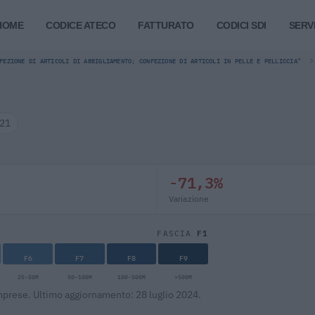
HOME
CODICE ATECO
FATTURATO
CODICI SDI
SERVI
FEZIONE DI ARTICOLI DI ABBIGLIAMENTO; CONFEZIONE DI ARTICOLI IN PELLE E PELLICCIA"
021
-71,3%
Variazione
F1
FASCIA
F6
F7
F8
F9
25-50M
50-100M
100-500M
>500M
Imprese. Ultimo aggiornamento: 28 luglio 2024.