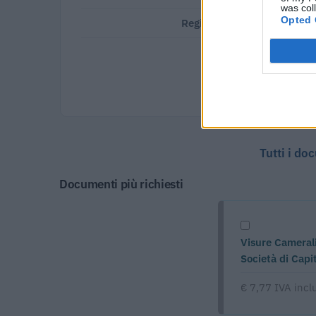
was col
Opted 
Regione:
Veneto
Tutti i do
Documenti più richiesti
Visure Camerali
Società di Capit
€ 7,77 IVA incl