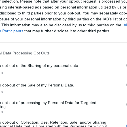
.325
—
r selection. Please note that after your opt-out request is processed y
eing interest-based ads based on personal information utilized by us or
disclosed to third parties prior to your opt-out. You may separately opt-
losure of your personal information by third parties on the IAB’s list of
. This information may also be disclosed by us to third parties on the
IA
Participants
that may further disclose it to other third parties.
 alla
mediana delle aziende dello stesso settore in provincia di PD
l Data Processing Opt Outs
 per divisione ATECO e provincia.
o opt-out of the Sharing of my personal data.
In
o opt-out of the Sale of my Personal Data.
In
to opt-out of processing my Personal Data for Targeted
ing.
In
o opt-out of Collection, Use, Retention, Sale, and/or Sharing
ersonal Data that Is Unrelated with the Purposes for which it