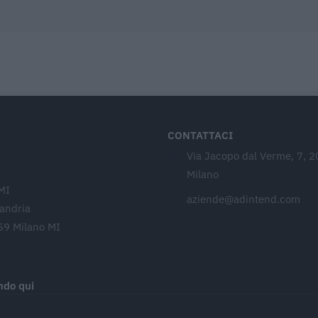
CONTATTACI
Via Jacopo dal Verme, 7, 
Milano
MI
aziende@adintend.com
sandria
59 Milano MI
ando qui