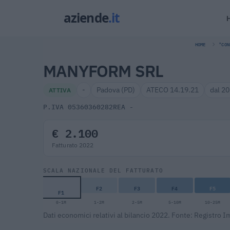
HOME
"CON
MANYFORM SRL
-
Padova (PD)
ATECO 14.19.21
dal 2
ATTIVA
P.IVA 05360360282
REA -
€ 2.100
Fatturato 2022
SCALA NAZIONALE DEL FATTURATO
F2
F3
F4
F5
F1
0-1M
1-2M
2-5M
5-10M
10-25M
Dati economici relativi al bilancio 2022. Fonte: Registro 