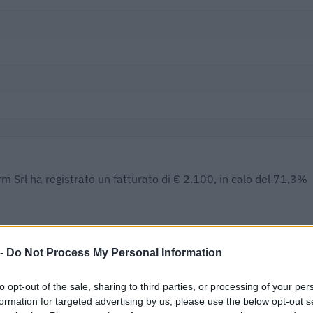
m Srl ha registrato un fatturato di € 2.100, in calo del 71,3%
RATO
Δ%
DIPEND
 -
Do Not Process My Personal Information
.100
-71,3%
to opt-out of the sale, sharing to third parties, or processing of your per
formation for targeted advertising by us, please use the below opt-out s