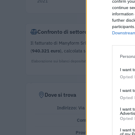
2021
€ 7
confirm you
continue se
information 
further disc
participants
Confronto di settore
Downstream 
Il fatturato di Manyform Srl (
2.100 euro
) è
inferiore
(
940.321 euro
), calcolata su 158 imprese.
Persona
Elaborazione sui bilanci depositati (Registro Imprese). Mediana
I want t
Opted 
I want t
Dove si trova
Opted 
Indirizzo:
Via Ugo Foscolo 8 , 35131
I want 
Advertis
Opted 
Comune:
Padova
I want t
Provincia:
Padova
of my P