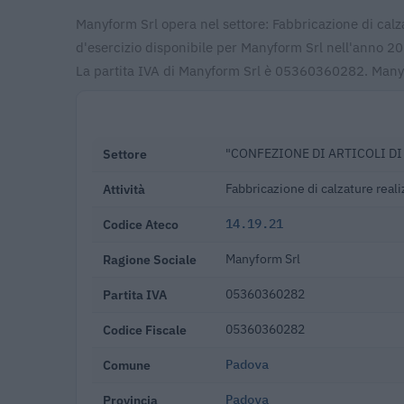
Manyform Srl opera nel settore: Fabbricazione di calza
d'esercizio disponibile per Manyform Srl nell'anno 202
La partita IVA di Manyform Srl è 05360360282. Manyf
Settore
"CONFEZIONE DI ARTICOLI DI
Attività
Fabbricazione di calzature reali
Codice Ateco
14.19.21
Ragione Sociale
Manyform Srl
Partita IVA
05360360282
Codice Fiscale
05360360282
Comune
Padova
Provincia
Padova