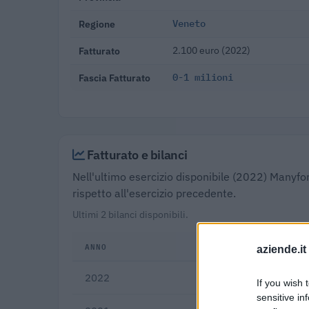
Regione
Veneto
Fatturato
2.100 euro (2022)
Fascia Fatturato
0-1 milioni
Fatturato e bilanci
Nell'ultimo esercizio disponibile (2022) Manyfor
rispetto all'esercizio precedente.
Ultimi 2 bilanci disponibili.
ANNO
FATTU
aziende.it
2022
€ 2
If you wish 
sensitive in