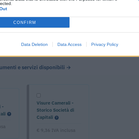
lected.
Out
CONFIRM
Data Deletion
Data Access
Privacy Policy
cumenti e servizi disponibili →
Visure Camerali -
 -
Storico Società di
ali
Capitali
usa
€ 9,36 IVA inclusa