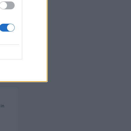
euro
euro
ro
 in