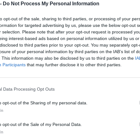
 -
Do Not Process My Personal Information
%
€ 312.948
—
to opt-out of the sale, sharing to third parties, or processing of your per
formation for targeted advertising by us, please use the below opt-out s
—
€ 361.318
—
€ 60
r selection. Please note that after your opt-out request is processed y
eing interest-based ads based on personal information utilized by us or
disclosed to third parties prior to your opt-out. You may separately opt-
€ 385.266
losure of your personal information by third parties on the IAB’s list of
Fatturato per dipendente
. This information may also be disclosed by us to third parties on the
IA
Participants
that may further disclose it to other third parties.
l Data Processing Opt Outs
o opt-out of the Sharing of my personal data.
aiuti o contributi pubblici per un totale di 36.929 euro (2022–2023)
In
ENTE
IMPOR
o opt-out of the Sale of my Personal Data.
CONCEDENTE
In
he ai sensi della decisione SA. 62668 e
agenzia delle
25.214