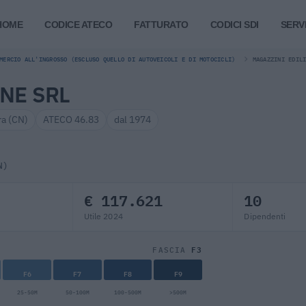
HOME
CODICE ATECO
FATTURATO
CODICI SDI
SERVI
MERCIO ALL'INGROSSO (ESCLUSO QUELLO DI AUTOVEICOLI E DI MOTOCICLI)
MAGAZZINI EDIL
NE SRL
ra (CN)
ATECO 46.83
dal 1974
N)
€ 117.621
10
Utile 2024
Dipendenti
F3
FASCIA
F6
F7
F8
F9
25-50M
50-100M
100-500M
>500M