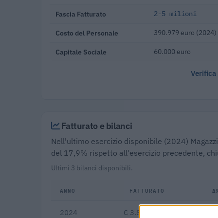
Fascia Fatturato
2-5 milioni
Costo del Personale
390.979 euro (2024)
Capitale Sociale
60.000 euro
Verifica
Fatturato e bilanci
Nell'ultimo esercizio disponibile (2024) Magazzin
del 17,9% rispetto all'esercizio precedente, ch
Ultimi 3 bilanci disponibili.
ANNO
FATTURATO
Δ
2024
€ 3.852.656
-17,9