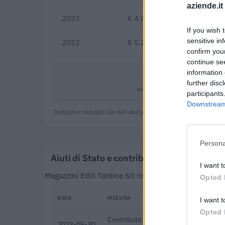
aziende.it
2023
€ 4.691.960
-10,3
If you wish 
sensitive in
2022
€ 5.230.012
confirm you
continue se
information 
3,1%
further disc
Margine netto
participants
Downstream 
Indicatori calcolati dai dati dell'ultimo bilancio disponibile.
Persona
Aiuti di Stato e contributi pubblici
I want t
Magazzini Edili Tontine Srl risulta beneficiaria di 4 
Opted 
DATA
MISURA
I want t
Opted 
Contributo a fondo perduto [e modific
2023-05-30