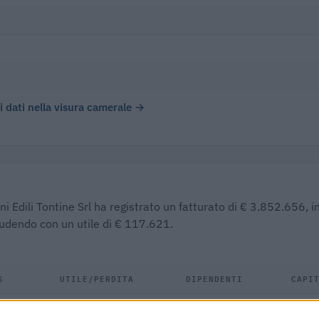
 i dati nella visura camerale →
i Edili Tontine Srl ha registrato un fatturato di € 3.852.656, i
iudendo con un utile di € 117.621.
%
UTILE/PERDITA
DIPENDENTI
CAPI
%
€ 117.621
10
€ 60