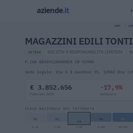
HOME
COM
MAGAZZINI EDILI TONTI
SOCIETA' A RESPONSABILITA' LIMITATA
B
ATTIVA
P.IVA 00149120040
REA CN-92900
Sede legale: Via G B Gandino 55, 12042 Bra (C
€ 3.852.656
-17,9%
Fatturato 2024
Variazione
SCALA NAZIONALE DEL FATTURATO
F1
F2
F4
F5
F3
0-1M
1-2M
2-5M
5-10M
10-25M