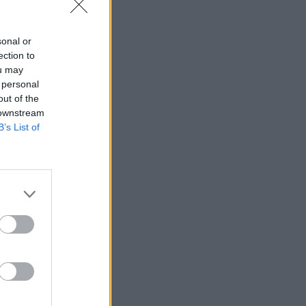
—
sonal or
ection to
.000
ou may
 personal
out of the
 downstream
B’s List of
.
TO
 euro