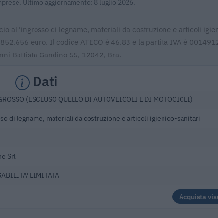
Imprese. Ultimo aggiornamento: 8 luglio 2026.
io all'ingrosso di legname, materiali da costruzione e articoli igie
r 3.852.656 euro. Il codice ATECO è 46.83 e la partita IVA è 00149
anni Battista Gandino 55, 12042, Bra.
Dati
ROSSO (ESCLUSO QUELLO DI AUTOVEICOLI E DI MOTOCICLI)
o di legname, materiali da costruzione e articoli igienico-sanitari
ne Srl
ABILITA' LIMITATA
Acquista vis