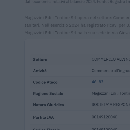
Dati economici relativi al bilancio 2024. Fonte: Registro 
Magazzini Edili Tontine Srl opera nel settore: Commerc
sanitari. Nell'esercizio 2024 ha registrato ricavi pe
Magazzini Edili Tontine Srl ha la sua sede in Via Giov
Settore
COMMERCIO ALL'ING
Attività
Commercio all'ingross
Codice Ateco
46.83
Ragione Sociale
Magazzini Edili Tonti
Natura Giuridica
SOCIETA' A RESPONS
Partita IVA
00149120040
Codice Fiscale
00149120040