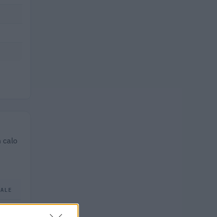
n calo
TALE
.000