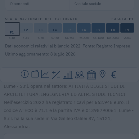
Dipendenti
Capitale sociale
F1
SCALA NAZIONALE DEL FATTURATO
FASCIA
F2
F3
F4
F5
F6
F7
F8
F9
F1
0-1M
1-2M
2-5M
5-10M
10-25M
25-50M
50-100M
100-500M
>500M
Dati economici relativi al bilancio 2022. Fonte: Registro Imprese.
Ultimo aggiornamento: 8 luglio 2026.
Lume - S.r.l. opera nel settore: ATTIVITÀ DEGLI STUDI DI
ARCHITETTURA, INGEGNERIA ED ALTRI STUDI TECNICI.
Nell'esercizio 2022 ha registrato ricavi per 662.945 euro. Il
codice ATECO è 71.1 e la partita IVA è 01398790061. Lume -
S.r.l. ha la sua sede in Via Galileo Galilei 87, 15121,
Alessandria.