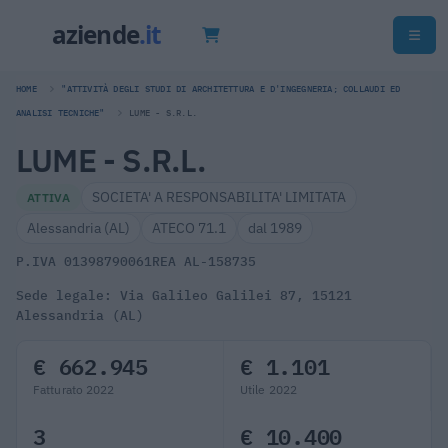
HOME
"ATTIVITÀ DEGLI STUDI DI ARCHITETTURA E D'INGEGNERIA; COLLAUDI ED
ANALISI TECNICHE"
LUME - S.R.L.
LUME - S.R.L.
SOCIETA' A RESPONSABILITA' LIMITATA
ATTIVA
Alessandria (AL)
ATECO 71.1
dal 1989
P.IVA 01398790061
REA AL-158735
Sede legale: Via Galileo Galilei 87, 15121
Alessandria (AL)
€ 662.945
€ 1.101
Fatturato 2022
Utile 2022
3
€ 10.400