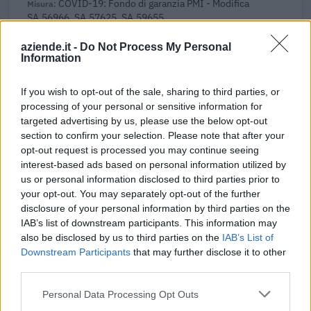
COVID-19: Fondo di garanzia PMI - Modifica
SA.56966, SA.57625, SA.59655
Banca del Mezzogiorno MedioCredito Centrale S.p.A.
aziende.it -
Do Not Process My Personal
120.287 euro
Information
2022-01-02
GARANZIA DEL FONDO A VALERE SULLA SEZIONE
If you wish to opt-out of the sale, sharing to third parties, or
SPECIALE DI CUI ALL’ARTICOLO 56 DEL DECRETO-LEGGE
processing of your personal or sensitive information for
DEL 17 MARZO 2020 N. 18
targeted advertising by us, please use the below opt-out
Banca del Mezzogiorno MedioCredito Centrale S.p.A.
section to confirm your selection. Please note that after your
15.728 euro
opt-out request is processed you may continue seeing
interest-based ads based on personal information utilized by
2021-12-27
us or personal information disclosed to third parties prior to
your opt-out. You may separately opt-out of the further
GARANZIA DEL FONDO A VALERE SULLA SEZIONE
SPECIALE DI CUI ALL’ARTICOLO 56 DEL DECRETO-LEGGE
disclosure of your personal information by third parties on the
DEL 17 MARZO 2020 N. 18
IAB’s list of downstream participants. This information may
Banca del Mezzogiorno MedioCredito Centrale S.p.A.
also be disclosed by us to third parties on the
IAB’s List of
Downstream Participants
that may further disclose it to other
25.674 euro
third parties.
2021-12-21
Personal Data Processing Opt Outs
GARANZIA DEL FONDO A VALERE SULLA SEZIONE