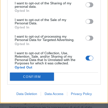
SPECIALE DI CUI ALL’ARTICOLO 56 DEL DECRETO-LEGGE
I want to opt-out of the Sharing of my
DEL 17 MARZO 2020 N. 18
personal data.
Banca del Mezzogiorno MedioCredito Centrale S.p.A.
Opted In
16.414 euro
I want to opt-out of the Sale of my
Personal Data.
2021-12-21
Opted In
GARANZIA DEL FONDO A VALERE SULLA SEZIONE
SPECIALE DI CUI ALL’ARTICOLO 56 DEL DECRETO-LEGGE
I want to opt-out of processing my
Personal Data for Targeted Advertising.
DEL 17 MARZO 2020 N. 18
Opted In
Banca del Mezzogiorno MedioCredito Centrale S.p.A.
16.414 euro
I want to opt-out of Collection, Use,
Retention, Sale, and/or Sharing of my
Personal Data that Is Unrelated with the
2021-12-15
Purposes for which it was collected.
esenzioni fiscali e crediti d'imposta adottati a
Opted Out
seguito della crisi economica causata dall'epidemia di
COVID-19 [con mo
CONFIRM
agenzia delle entrate
1.776 euro
Data Deletion
Data Access
Privacy Policy
2021-05-03
Regolamento per i fondi interprofessionali per la
formazione continua per la concessioni di aiuti di stato