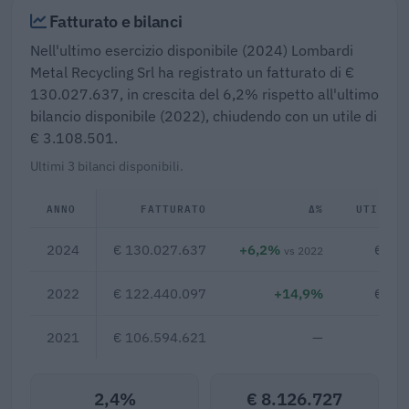
Fatturato e bilanci
Nell'ultimo esercizio disponibile (2024) Lombardi
Metal Recycling Srl ha registrato un fatturato di €
130.027.637, in crescita del 6,2% rispetto all'ultimo
bilancio disponibile (2022), chiudendo con un utile di
€ 3.108.501.
Ultimi 3 bilanci disponibili.
ANNO
FATTURATO
Δ%
UTILE/P
2024
€ 130.027.637
+6,2%
€ 3.
vs 2022
2022
€ 122.440.097
+14,9%
€ 2.
2021
€ 106.594.621
—
2,4%
€ 8.126.727