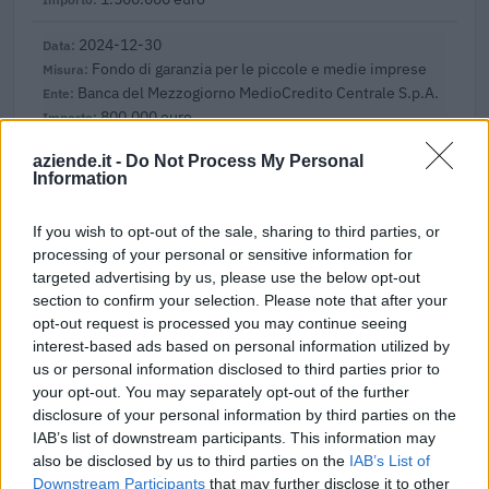
2024-12-30
Fondo di garanzia per le piccole e medie imprese
Banca del Mezzogiorno MedioCredito Centrale S.p.A.
800.000 euro
2024-04-23
aziende.it -
Do Not Process My Personal
Information
Fondo di garanzia per le piccole e medie imprese
Banca del Mezzogiorno MedioCredito Centrale S.p.A.
If you wish to opt-out of the sale, sharing to third parties, or
1.600.000 euro
processing of your personal or sensitive information for
targeted advertising by us, please use the below opt-out
2023-04-04
section to confirm your selection. Please note that after your
esenzioni fiscali e crediti d'imposta adottati a
opt-out request is processed you may continue seeing
seguito della crisi economica causata dall'epidemia di
COVID-19 [con mo
interest-based ads based on personal information utilized by
us or personal information disclosed to third parties prior to
agenzia delle entrate
your opt-out. You may separately opt-out of the further
23.382 euro
disclosure of your personal information by third parties on the
IAB’s list of downstream participants. This information may
2022-10-28
also be disclosed by us to third parties on the
IAB’s List of
TCF: Garanzie sui prestiti per PMI e piccole
Downstream Participants
that may further disclose it to other
imprese a media capitalizzazione