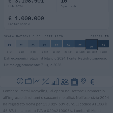
€ 3.108.501
16
Utile 2024
Dipendenti
€ 1.000.000
Capitale sociale
F8
SCALA NAZIONALE DEL FATTURATO
FASCIA
F1
F2
F3
F4
F5
F6
F7
F9
F8
0-1M
1-2M
2-5M
5-10M
10-25M
25-50M
50-100M
100-500M
>500M
Dati economici relativi al bilancio 2024. Fonte: Registro Imprese.
Ultimo aggiornamento: 7 luglio 2026.
Lombardi Metal Recycling Srl opera nel settore: Commercio
all'ingrosso di rottami e cascami metallici. Nell'esercizio 2024
ha registrato ricavi per 130.027.637 euro. Il codice ATECO è
46.87.1 e la partita IVA è 02062100066. Lombardi Metal