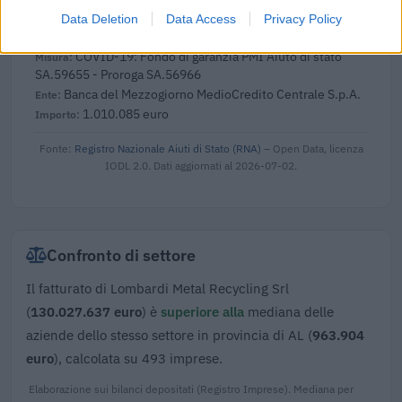
Data Deletion
Data Access
Privacy Policy
2021-03-20
COVID-19: Fondo di garanzia PMI Aiuto di stato
SA.59655 - Proroga SA.56966
Banca del Mezzogiorno MedioCredito Centrale S.p.A.
1.010.085 euro
Fonte:
Registro Nazionale Aiuti di Stato (RNA)
– Open Data, licenza
IODL 2.0. Dati aggiornati al 2026-07-02.
Confronto di settore
Il fatturato di Lombardi Metal Recycling Srl
(
130.027.637 euro
) è
superiore alla
mediana delle
aziende dello stesso settore in provincia di AL (
963.904
euro
), calcolata su 493 imprese.
Elaborazione sui bilanci depositati (Registro Imprese). Mediana per