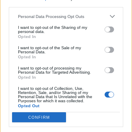
third parties.
Banca del Mezzogiorno MedioCredito Centrale S.p.A.
2.000.000 euro
Personal Data Processing Opt Outs
2022-04-10
I want to opt-out of the Sharing of my
COVID-19: Fondo di garanzia PMI - Modifica
personal data.
Opted In
SA.56966, SA.57625, SA.59655
Banca del Mezzogiorno MedioCredito Centrale S.p.A.
I want to opt-out of the Sale of my
1.002.397 euro
Personal Data.
Opted In
2021-12-10
I want to opt-out of processing my
COVID-19: Fondo di garanzia PMI - Modifica
Personal Data for Targeted Advertising.
SA.56966, SA.57625, SA.59655
Opted In
Banca del Mezzogiorno MedioCredito Centrale S.p.A.
1.508.663 euro
I want to opt-out of Collection, Use,
Retention, Sale, and/or Sharing of my
Personal Data that Is Unrelated with the
2021-11-25
Purposes for which it was collected.
Opted Out
esenzioni fiscali e crediti d'imposta adottati a
seguito della crisi economica causata dall'epidemia di
CONFIRM
COVID-19 [con mo
agenzia delle entrate
58.768 euro