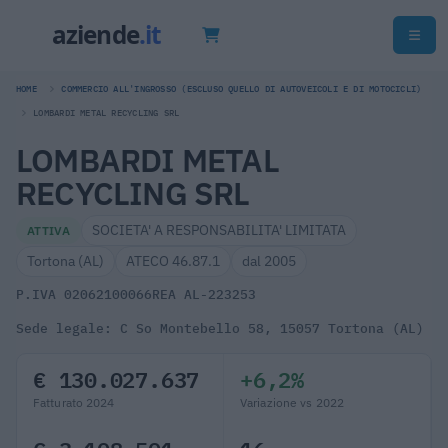
HOME
COMMERCIO ALL'INGROSSO (ESCLUSO QUELLO DI AUTOVEICOLI E DI MOTOCICLI)
LOMBARDI METAL RECYCLING SRL
LOMBARDI METAL
RECYCLING SRL
SOCIETA' A RESPONSABILITA' LIMITATA
ATTIVA
Tortona (AL)
ATECO 46.87.1
dal 2005
P.IVA 02062100066
REA AL-223253
Sede legale: C So Montebello 58, 15057 Tortona (AL)
€ 130.027.637
+6,2%
Fatturato 2024
Variazione vs 2022