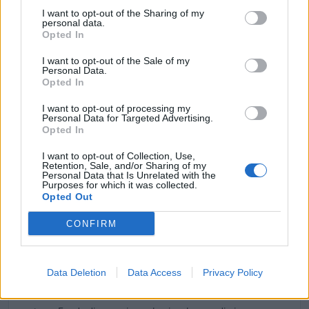
Fondo di garanzia per le piccole e medie imprese
I want to opt-out of the Sharing of my
personal data.
Banca del Mezzogiorno MedioCredito Centrale S.p.A.
Opted In
250.000 euro
I want to opt-out of the Sale of my
Personal Data.
2025-05-09
Opted In
Fondo di garanzia per le piccole e medie imprese
Banca del Mezzogiorno MedioCredito Centrale S.p.A.
I want to opt-out of processing my
760.000 euro
Personal Data for Targeted Advertising.
Opted In
2025-04-29
I want to opt-out of Collection, Use,
Fondo di garanzia per le piccole e medie imprese
Retention, Sale, and/or Sharing of my
Personal Data that Is Unrelated with the
Banca del Mezzogiorno MedioCredito Centrale S.p.A.
Purposes for which it was collected.
250.000 euro
Opted Out
2025-02-28
CONFIRM
Fondo di garanzia per le piccole e medie imprese
Banca del Mezzogiorno MedioCredito Centrale S.p.A.
n.d.
Data Deletion
Data Access
Privacy Policy
2024-12-24