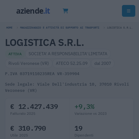
HOME
MAGAZZINAGGIO E ATTIVITÀ DI SUPPORTO AI TRASPORTI
LOGISTICA S.R.L.
LOGISTICA S.R.L.
SOCIETA' A RESPONSABILITA' LIMITATA
ATTIVA
Rivoli Veronese (VR)
ATECO 52.25.09
dal 2007
P.IVA 03719110235
REA VR-359904
Sede legale: Viale Dell'industria 10, 37010 Rivoli
Veronese (VR)
€ 12.427.439
+9,3%
Fatturato 2025
Variazione vs 2023
€ 310.790
19
Utile 2025
Dipendenti