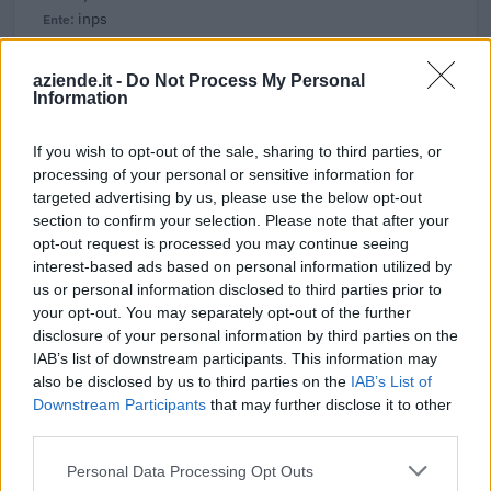
inps
3.563 euro
aziende.it -
Do Not Process My Personal
2025-12-11
Information
GARANZIE DEI CONFIDI ALLE PMI
FIDI NORDEST SOCIETA' COOPERATIVA
If you wish to opt-out of the sale, sharing to third parties, or
CONSORTILE DI GARANZIA COLLETTIVA FIDI
processing of your personal or sensitive information for
250.000 euro
targeted advertising by us, please use the below opt-out
section to confirm your selection. Please note that after your
2025-10-21
opt-out request is processed you may continue seeing
GARANZIE DEI CONFIDI ALLE PMI
interest-based ads based on personal information utilized by
FIDI NORDEST SOCIETA' COOPERATIVA
us or personal information disclosed to third parties prior to
CONSORTILE DI GARANZIA COLLETTIVA FIDI
your opt-out. You may separately opt-out of the further
250.000 euro
disclosure of your personal information by third parties on the
IAB’s list of downstream participants. This information may
2025-08-08
also be disclosed by us to third parties on the
IAB’s List of
Fondo di garanzia per le piccole e medie imprese
Downstream Participants
that may further disclose it to other
Banca del Mezzogiorno MedioCredito Centrale S.p.A.
third parties.
250.000 euro
Personal Data Processing Opt Outs
2025-07-29