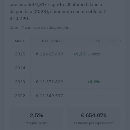
crescita del 9,3% rispetto all'ultimo bilancio
disponibile (2023), chiudendo con un utile di €
310.790.
Ultimi 4 anni con dati disponibili.
ANNO
FATTURATO
Δ%
UTILE/PE
2025
€ 12.427.439
+9,3%
€ 31
vs 2023
2024
—
—
2023
€ 11.372.829
+0,2%
€ 49
2022
€ 11.349.537
—
€ 45
2,5%
€ 654.076
Margine netto
Fatturato per dipendente