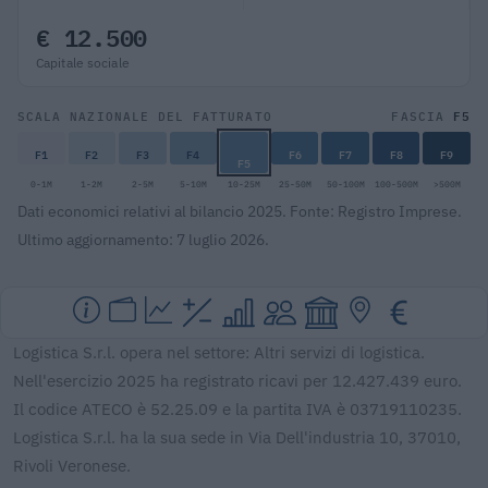
€ 12.500
Capitale sociale
F5
SCALA NAZIONALE DEL FATTURATO
FASCIA
F1
F2
F3
F4
F6
F7
F8
F9
F5
0-1M
1-2M
2-5M
5-10M
10-25M
25-50M
50-100M
100-500M
>500M
Dati economici relativi al bilancio 2025. Fonte: Registro Imprese.
Ultimo aggiornamento: 7 luglio 2026.
Logistica S.r.l. opera nel settore: Altri servizi di logistica.
Nell'esercizio 2025 ha registrato ricavi per 12.427.439 euro.
Il codice ATECO è 52.25.09 e la partita IVA è 03719110235.
Logistica S.r.l. ha la sua sede in Via Dell'industria 10, 37010,
Rivoli Veronese.