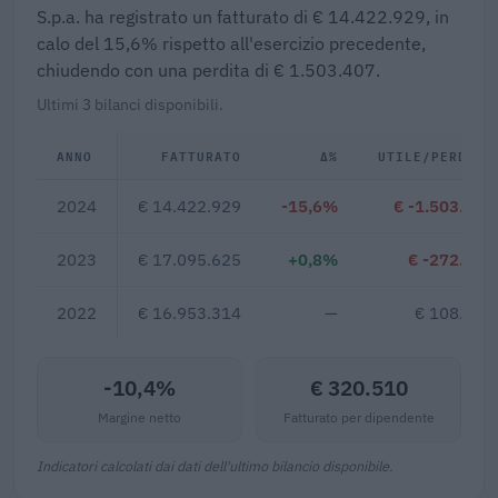
S.p.a. ha registrato un fatturato di € 14.422.929, in
calo del 15,6% rispetto all'esercizio precedente,
chiudendo con una perdita di € 1.503.407.
Ultimi 3 bilanci disponibili.
ANNO
FATTURATO
Δ%
UTILE/PERDITA
2024
€ 14.422.929
-15,6%
€ -1.503.407
2023
€ 17.095.625
+0,8%
€ -272.643
2022
€ 16.953.314
—
€ 108.915
-10,4%
€ 320.510
Margine netto
Fatturato per dipendente
Indicatori calcolati dai dati dell'ultimo bilancio disponibile.