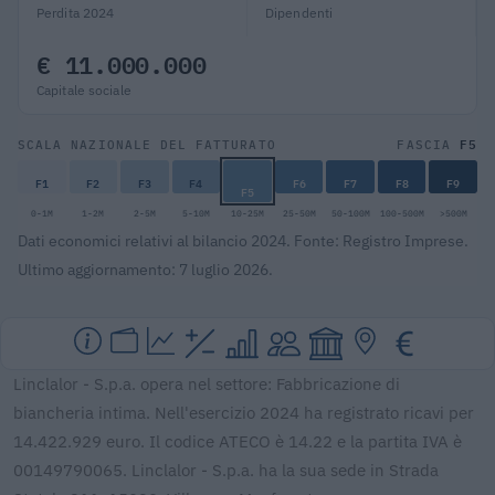
Perdita 2024
Dipendenti
€ 11.000.000
Capitale sociale
F5
SCALA NAZIONALE DEL FATTURATO
FASCIA
F1
F2
F3
F4
F6
F7
F8
F9
F5
0-1M
1-2M
2-5M
5-10M
10-25M
25-50M
50-100M
100-500M
>500M
Dati economici relativi al bilancio 2024. Fonte: Registro Imprese.
Ultimo aggiornamento: 7 luglio 2026.
Linclalor - S.p.a. opera nel settore: Fabbricazione di
biancheria intima. Nell'esercizio 2024 ha registrato ricavi per
14.422.929 euro. Il codice ATECO è 14.22 e la partita IVA è
00149790065. Linclalor - S.p.a. ha la sua sede in Strada