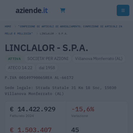
HOME
"CONFEZIONE DI ARTICOLI DI ABBIGLIAMENTO; CONFEZIONE DI ARTICOLI IN
PELLE E PELLICCIA"
LINCLALOR - S.P.A.
LINCLALOR - S.P.A.
SOCIETA' PER AZIONI
Villanova Monferrato (AL)
ATTIVA
ATECO 14.22
dal 1958
P.IVA 00149790065
REA AL-66172
Sede legale: Strada Statale 31 Km 18 Snc, 15030
Villanova Monferrato (AL)
€ 14.422.929
-15,6%
Fatturato 2024
Variazione
€ 1.503.407
45