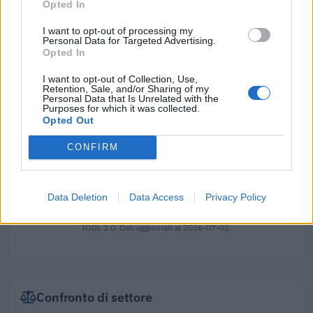
Opted In
666.034 euro
I want to opt-out of processing my
2021-03-10
Personal Data for Targeted Advertising.
COVID-19: Fondo di garanzia PMI Aiuto di stato
Opted In
SA.59655 - Proroga SA.56966
I want to opt-out of Collection, Use,
Banca del Mezzogiorno MedioCredito Centrale S.p.A.
Retention, Sale, and/or Sharing of my
756.741 euro
Personal Data that Is Unrelated with the
Purposes for which it was collected.
Opted Out
2020-11-30
COVID-19: Fondo di garanzia PMI Aiuto di stato SA.
CONFIRM
56966 (2020/N)
Banca del Mezzogiorno MedioCredito Centrale S.p.A.
2.544.559 euro
Data Deletion
Data Access
Privacy Policy
Fonte:
Registro Nazionale Aiuti di Stato (RNA)
– Open Data, licenza
IODL 2.0. Dati aggiornati al 2026-07-02.
Confronto di settore