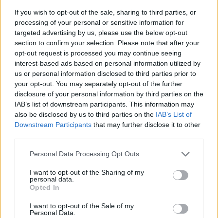
inps
If you wish to opt-out of the sale, sharing to third parties, or
2.800 euro
processing of your personal or sensitive information for
targeted advertising by us, please use the below opt-out
2024-10-29
section to confirm your selection. Please note that after your
Credito d'imposta sugli investimenti pubblicitari
opt-out request is processed you may continue seeing
incrementali su quotidiani, periodici e sulle emittenti
interest-based ads based on personal information utilized by
televisive e r
us or personal information disclosed to third parties prior to
Agenzia delle Entrate
your opt-out. You may separately opt-out of the further
370 euro
disclosure of your personal information by third parties on the
IAB’s list of downstream participants. This information may
2022-07-22
also be disclosed by us to third parties on the
IAB’s List of
Credito d'imposta sugli investimenti pubblicitari
Downstream Participants
that may further disclose it to other
incrementali su quotidiani, periodici e sulle emittenti
third parties.
televisive e r
Agenzia delle Entrate
Personal Data Processing Opt Outs
964 euro
I want to opt-out of the Sharing of my
personal data.
2021-03-10
Opted In
COVID-19: Fondo di garanzia PMI Aiuto di stato
SA.59655 - Proroga SA.56966
I want to opt-out of the Sale of my
Banca del Mezzogiorno MedioCredito Centrale S.p.A.
Personal Data.