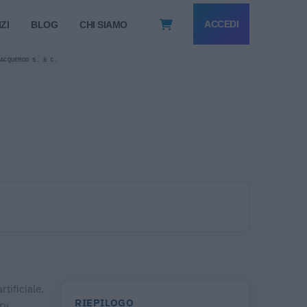
ACCEDI
ZI
BLOG
CHI SIAMO
JACQUEMOD S. & C.
tificiale.
RIEPILOGO
Di