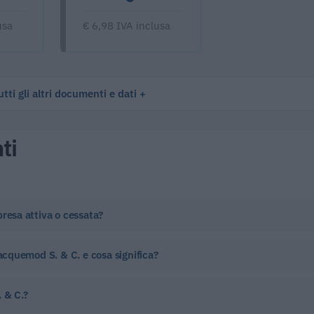
usa
€ 6,98 IVA inclusa
tti gli altri documenti e dati
ti
presa attiva o cessata?
Jacquemod S. & C. e cosa significa?
 & C.?