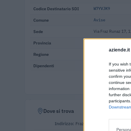
Codice Destinatario SDI
W7YVJK9
Comune
Avise
Sede
Via Fraz Runaz 17, 
Provincia
Aosta
aziende.it
Regione
Valle d'Aosta
If you wish 
Dipendenti
20-49 dipendenti
sensitive in
confirm you
Verifica
continue se
information 
further disc
participants
Downstream 
Dove si trova
Indirizzo:
Frazione Runaz 17, 11010
Persona