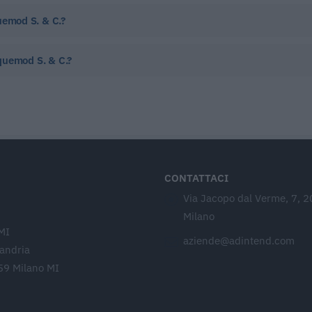
uemod S. & C.?
cquemod S. & C.?
CONTATTACI
Via Jacopo dal Verme, 7, 
Milano
MI
aziende@adintend.com
sandria
59 Milano MI