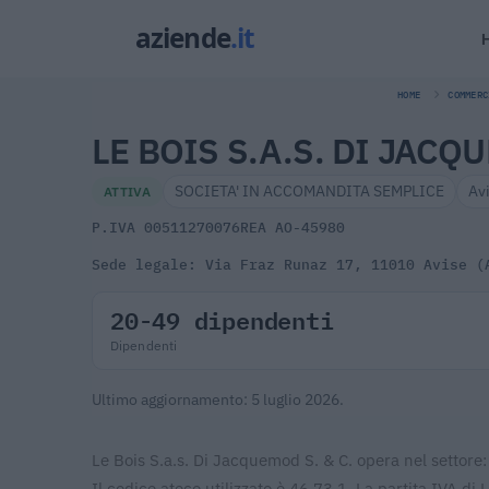
HOME
COMMERC
LE BOIS S.A.S. DI JACQU
SOCIETA' IN ACCOMANDITA SEMPLICE
Av
ATTIVA
P.IVA 00511270076
REA AO-45980
Sede legale: Via Fraz Runaz 17, 11010 Avise (
20-49 dipendenti
Dipendenti
Ultimo aggiornamento: 5 luglio 2026.
Le Bois S.a.s. Di Jacquemod S. & C. opera nel settore:
Il codice ateco utilizzato è 46.73.1. La partita IVA d