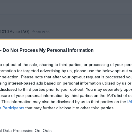
11010 Avise (AO)
· fonte VIES
 -
Do Not Process My Personal Information
to opt-out of the sale, sharing to third parties, or processing of your per
formation for targeted advertising by us, please use the below opt-out s
r selection. Please note that after your opt-out request is processed y
 i dati nella visura camerale →
eing interest-based ads based on personal information utilized by us or
disclosed to third parties prior to your opt-out. You may separately opt-
losure of your personal information by third parties on the IAB’s list of
. This information may also be disclosed by us to third parties on the
IA
Participants
that may further disclose it to other third parties.
l Data Processing Opt Outs