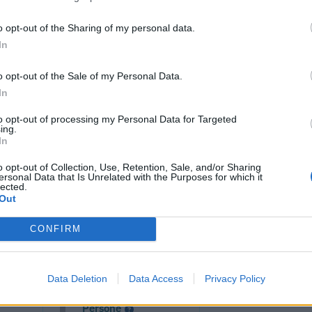
o opt-out of the Sharing of my personal data.
In
o opt-out of the Sale of my Personal Data.
In
to opt-out of processing my Personal Data for Targeted
ing.
In
o opt-out of Collection, Use, Retention, Sale, and/or Sharing
ersonal Data that Is Unrelated with the Purposes for which it
lected.
cumenti e servizi disponibili →
Out
CONFIRM
 -
Visure Camerali -
Data Deletion
Data Access
Privacy Policy
one
Storico Società di
Persone