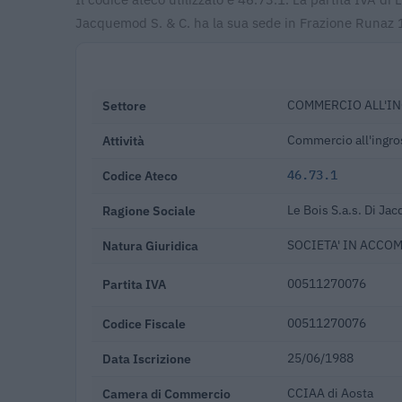
Jacquemod S. & C. ha la sua sede in Frazione Runaz 
Settore
COMMERCIO ALL'IN
Attività
Commercio all'ingros
Codice Ateco
46.73.1
Ragione Sociale
Le Bois S.a.s. Di Ja
Natura Giuridica
SOCIETA' IN ACCO
Partita IVA
00511270076
Codice Fiscale
00511270076
Data Iscrizione
25/06/1988
Camera di Commercio
CCIAA di Aosta