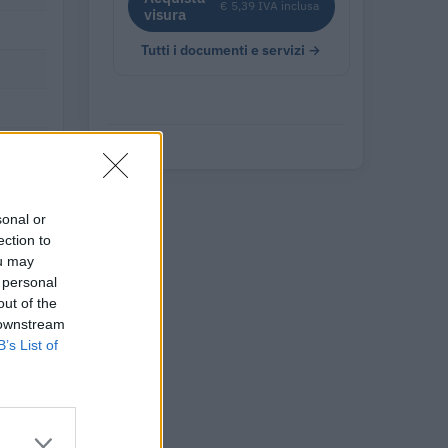
€ 5,39 IVA inclusa
visura
Tutti i documenti e servizi →
sonal or
ection to
ou may
 personal
out of the
 downstream
B’s List of