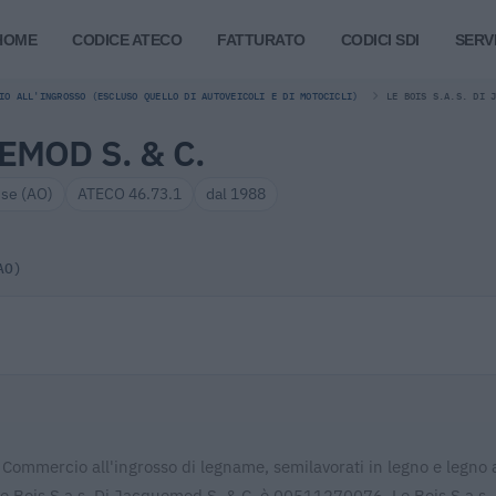
HOME
CODICE ATECO
FATTURATO
CODICI SDI
SERVI
IO ALL'INGROSSO (ESCLUSO QUELLO DI AUTOVEICOLI E DI MOTOCICLI)
LE BOIS S.A.S. DI 
EMOD S. & C.
ise (AO)
ATECO 46.73.1
dal 1988
AO)
 Commercio all'ingrosso di legname, semilavorati in legno e legno ar
i Le Bois S.a.s. Di Jacquemod S. & C. è 00511270076. Le Bois S.a.s. 