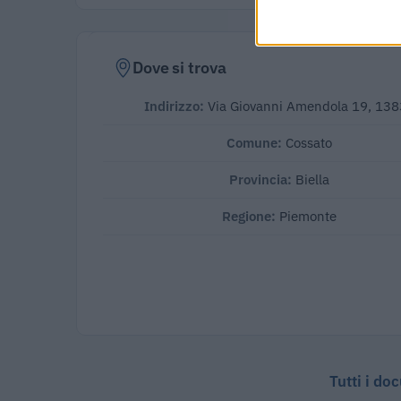
Dove si trova
Indirizzo:
Via Giovanni Amendola 19, 13
Comune:
Cossato
Provincia:
Biella
Regione:
Piemonte
Tutti i do