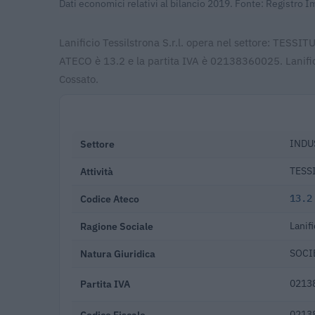
Dati economici relativi al bilancio 2019. Fonte: Registro 
Lanificio Tessilstrona S.r.l. opera nel settore: TESSIT
ATECO è 13.2 e la partita IVA è 02138360025. Lanifici
Cossato.
Settore
INDU
Attività
TESS
Codice Ateco
13.2
Ragione Sociale
Lanifi
Natura Giuridica
SOCI
Partita IVA
0213
Codice Fiscale
0213