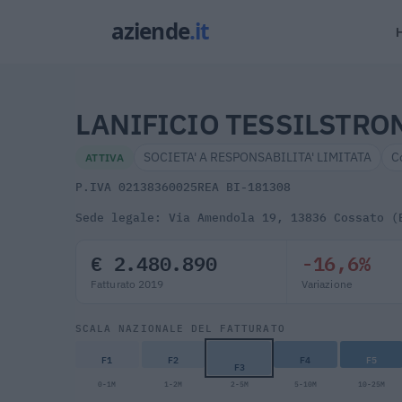
LANIFICIO TESSILSTRON
SOCIETA' A RESPONSABILITA' LIMITATA
C
ATTIVA
P.IVA 02138360025
REA BI-181308
Sede legale: Via Amendola 19, 13836 Cossato (
€ 2.480.890
-16,6%
Fatturato 2019
Variazione
SCALA NAZIONALE DEL FATTURATO
F1
F2
F4
F5
F3
0-1M
1-2M
2-5M
5-10M
10-25M