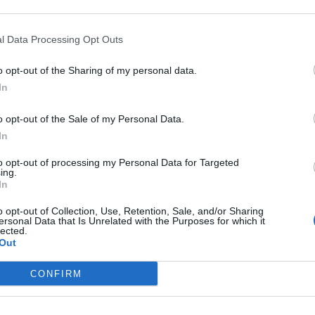
%
—
—
l Data Processing Opt Outs
—
—
—
o opt-out of the Sharing of my personal data.
In
€ 137.827
o opt-out of the Sale of my Personal Data.
Fatturato per dipendente
In
to opt-out of processing my Personal Data for Targeted
ing.
In
o opt-out of Collection, Use, Retention, Sale, and/or Sharing
ersonal Data that Is Unrelated with the Purposes for which it
lected.
Out
0 euro
) è
superiore alla
mediana delle aziende dello stesso settore 
 imprese.
CONFIRM
 per divisione ATECO e provincia.