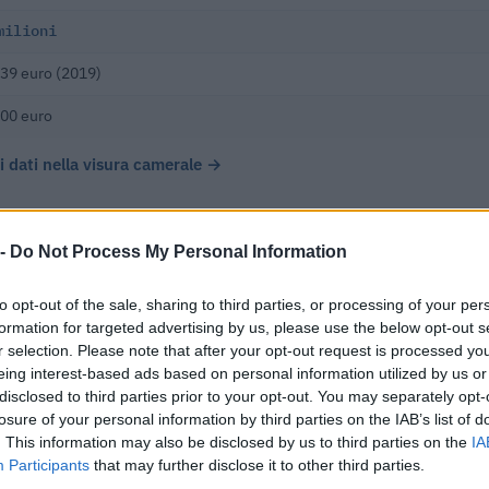
milioni
39 euro (2019)
00 euro
 i dati nella visura camerale →
 -
Do Not Process My Personal Information
to opt-out of the sale, sharing to third parties, or processing of your per
 Tessilstrona S.r.l. ha registrato un fatturato di € 2.480.890, i
formation for targeted advertising by us, please use the below opt-out s
hiudendo con una perdita di € 1.164.638.
r selection. Please note that after your opt-out request is processed y
eing interest-based ads based on personal information utilized by us or
disclosed to third parties prior to your opt-out. You may separately opt-
losure of your personal information by third parties on the IAB’s list of
%
UTILE/PERDITA
DIPENDENTI
CAPI
. This information may also be disclosed by us to third parties on the
IA
Participants
that may further disclose it to other third parties.
%
€ -1.164.638
18
€ 115