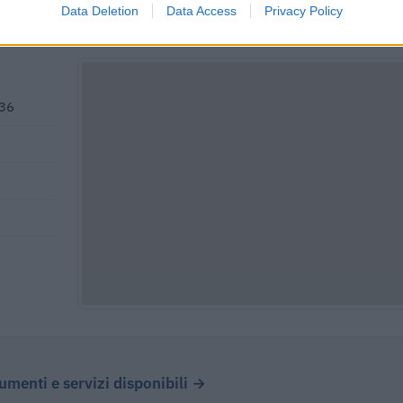
Data Deletion
Data Access
Privacy Policy
836
cumenti e servizi disponibili →