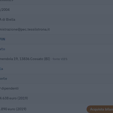
2/2004
 di Biella
istrazione@pec.tessilstrona.it
70N
ato
mendola 19, 13836 Cossato (BI)
· fonte VIES
la
onte
 dipendenti
4.638 euro (2019)
.890 euro (2019)
Acquista bilan