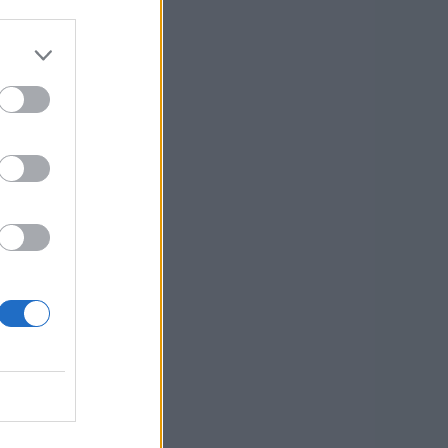
—
—
in