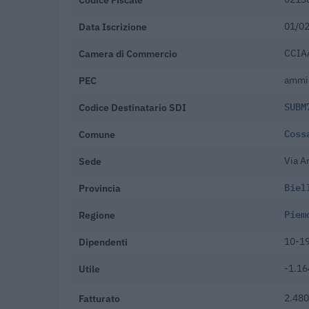
Data Iscrizione
01/0
Camera di Commercio
CCIAA
PEC
ammin
Codice Destinatario SDI
SUBM
Comune
Coss
Sede
Via A
Provincia
Biel
Regione
Piem
Dipendenti
10-19
Utile
-1.16
Fatturato
2.480