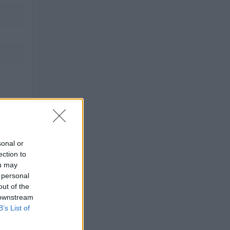
sonal or
n calo
ection to
ou may
 personal
out of the
 downstream
TALE
B’s List of
.000