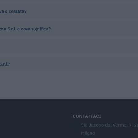
iva o cessata?
na S.r.l. e cosa significa?
.r.l.?
CONTATTACI
Via Jacopo dal Verme, 7, 
Milano