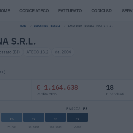
HOME
CODICE ATECO
FATTURATO
CODICI SDI
SERVI
HOME
INDUSTRIE TESSILI
LANIFICIO TESSILSTRONA S.R.L.
A S.R.L.
ossato (BI)
ATECO 13.2
dal 2004
BI)
€ 1.164.638
18
Perdita 2019
Dipendenti
F3
FASCIA
F6
F7
F8
F9
25-50M
50-100M
100-500M
>500M