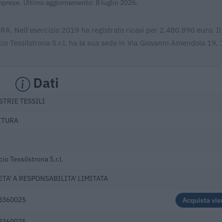
Imprese. Ultimo aggiornamento: 8 luglio 2026.
URA. Nell'esercizio 2019 ha registrato ricavi per 2.480.890 euro. I
o Tessilstrona S.r.l. ha la sua sede in Via Giovanni Amendola 19,
Dati
STRIE TESSILI
ITURA
cio Tessilstrona S.r.l.
ETA' A RESPONSABILITA' LIMITATA
8360025
Acquista vis
8360025