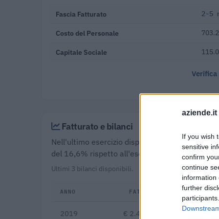
Fascia Fatturato
2-5 
Costo del Personale
703.2
Capitale Sociale
115.0
Verifica
aziende.it
Fatturato e bilanci
If you wish 
Nell'ultimo esercizio disponibile (2019) Lanificio
sensitive in
del 16,6% rispetto all'esercizio precedente, c
confirm you
continue se
Ultimi 3 bilanci disponibili.
information 
further disc
ANNO
FATTURATO
Δ
participants
Downstream 
2019
€ 2.480.890
-16,6