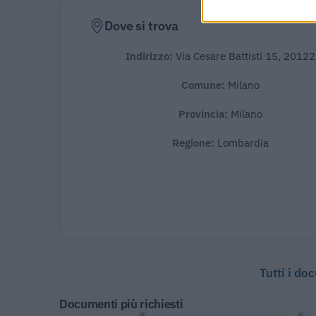
Dove si trova
Indirizzo:
Via Cesare Battisti 15, 20122
Comune:
Milano
Provincia:
Milano
Regione:
Lombardia
Tutti i do
Documenti più richiesti