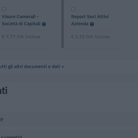
Visure Camerali -
Report Soci Attivi
Società di Capitali
Azienda
€ 7,77 IVA inclusa
€ 3,33 IVA inclusa
tti gli altri documenti e dati
ti
l?
 o cessata?