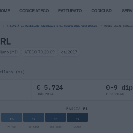
HOME
CODICE ATECO
FATTURATO
CODICI SDI
SERVI
ATTIVITÀ DI DIREZIONE AZIENDALE E DI CONSULENZA GESTIONALE
QUEEN LEGAL SERVIC
SRL
ilano (MI)
ATECO 70.20.09
dal 2017
Milano (MI)
€ 5.724
0-9 dip
Utile 2024
Dipendenti
F1
FASCIA
F6
F7
F8
F9
25-50M
50-100M
100-500M
>500M