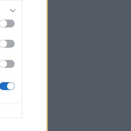
—
vincia