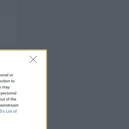
 del
sonal or
ection to
ou may
 personal
out of the
TALE
 downstream
B’s List of
.000
—