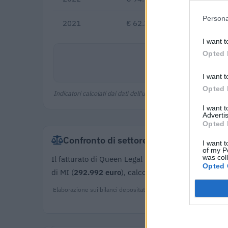
Persona
2021
€ 62.390
I want t
Opted 
I want t
Opted 
Indicatori calcolati dai dati dell'ultimo bilancio disponibile.
I want 
Advertis
Opted 
Confronto di settore
I want t
of my P
was col
Il fatturato di Queen Legal Service Srl (
29.800 eur
Opted 
di MI (
292.992 euro
), calcolata su 4.688 imprese.
Elaborazione sui bilanci depositati (Registro Imprese). Mediana