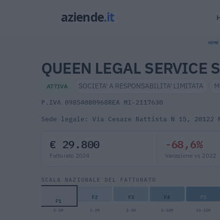
HOME
QUEEN LEGAL SERVICE 
SOCIETA' A RESPONSABILITA' LIMITATA
M
ATTIVA
P.IVA 09854080968
REA MI-2117630
Sede legale: Via Cesare Battista N 15, 20122 
€ 29.800
-68,6%
Fatturato 2024
Variazione vs 2022
SCALA NAZIONALE DEL FATTURATO
F2
F3
F4
F5
F1
0-1M
1-2M
2-5M
5-10M
10-25M