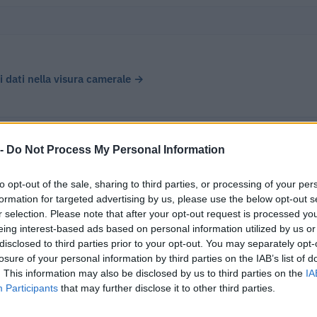
 i dati nella visura camerale →
 -
Do Not Process My Personal Information
egal Service Srl ha registrato un fatturato di € 29.800, in calo
to opt-out of the sale, sharing to third parties, or processing of your per
2022), chiudendo con un utile di € 5.724.
formation for targeted advertising by us, please use the below opt-out s
r selection. Please note that after your opt-out request is processed y
eing interest-based ads based on personal information utilized by us or
disclosed to third parties prior to your opt-out. You may separately opt-
Δ%
UTILE/PERDITA
DIPENDENTI
CAPI
losure of your personal information by third parties on the IAB’s list of
. This information may also be disclosed by us to third parties on the
IA
€ 5.724
0
€ 10
 2022
Participants
that may further disclose it to other third parties.
2,2%
—
0