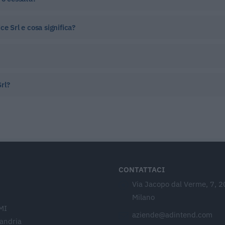
e Srl e cosa significa?
rl?
CONTATTACI
Via Jacopo dal Verme, 7, 
Milano
MI
aziende@adintend.com
sandria