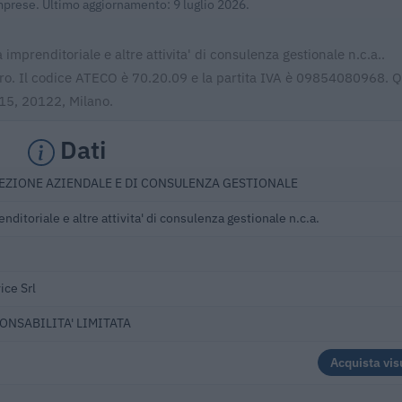
Imprese. Ultimo aggiornamento: 9 luglio 2026.
mprenditoriale e altre attivita' di consulenza gestionale n.c.a..
euro. Il codice ATECO è 70.20.09 e la partita IVA è 09854080968. 
i 15, 20122, Milano.
Dati
REZIONE AZIENDALE E DI CONSULENZA GESTIONALE
ditoriale e altre attivita' di consulenza gestionale n.c.a.
ice Srl
PONSABILITA' LIMITATA
Acquista vis