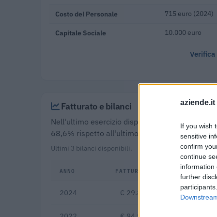
Costo del Personale
715 euro (2024)
Capitale Sociale
10.000 euro
Verifica
aziende.it
Fatturato e bilanci
Nell'ultimo esercizio disponibile (2024) Queen L
If you wish 
68,6% rispetto all'ultimo bilancio disponibile (
sensitive in
confirm you
Ultimi 3 bilanci disponibili.
continue se
information 
ANNO
FATTURATO
further disc
participants
2024
€ 29.800
-68,6%
vs
Downstream 
2022
€ 94.941
+5