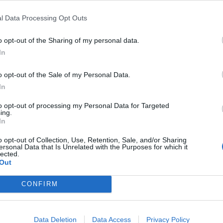
l Data Processing Opt Outs
—
—
—
o opt-out of the Sharing of my personal data.
In
19,2%
Margine netto
o opt-out of the Sale of my Personal Data.
In
to opt-out of processing my Personal Data for Targeted
ing.
In
o opt-out of Collection, Use, Retention, Sale, and/or Sharing
ersonal Data that Is Unrelated with the Purposes for which it
lected.
o
) è
inferiore alla
mediana delle aziende dello stesso settore in pro
Out
CONFIRM
 per divisione ATECO e provincia.
Data Deletion
Data Access
Privacy Policy