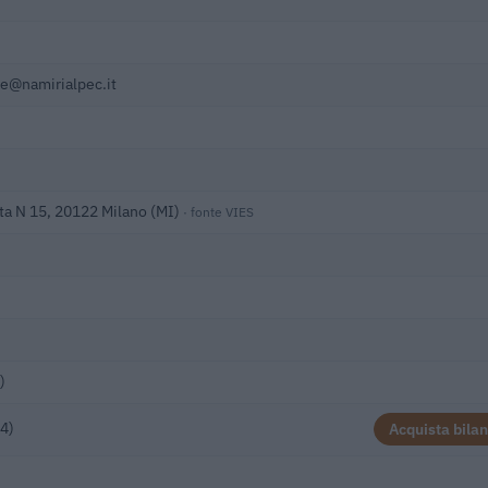
e@namirialpec.it
sta N 15, 20122 Milano (MI)
· fonte VIES
)
4)
Acquista bilan