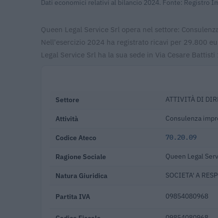
Dati economici relativi al bilancio 2024. Fonte: Registro 
Queen Legal Service Srl opera nel settore: Consulenza i
Nell'esercizio 2024 ha registrato ricavi per 29.800 
Legal Service Srl ha la sua sede in Via Cesare Battist
Settore
ATTIVITÀ DI DI
Attività
Consulenza impren
Codice Ateco
70.20.09
Ragione Sociale
Queen Legal Serv
Natura Giuridica
SOCIETA' A RES
Partita IVA
09854080968
Codice Fiscale
09854080968