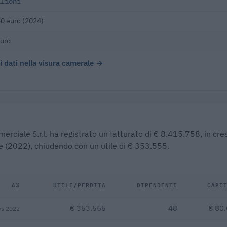
ilioni
0 euro (2024)
euro
 i dati nella visura camerale →
erciale S.r.l. ha registrato un fatturato di € 8.415.758, in cre
le (2022), chiudendo con un utile di € 353.555.
Δ%
UTILE/PERDITA
DIPENDENTI
CAPI
€ 353.555
48
€ 80
vs 2022