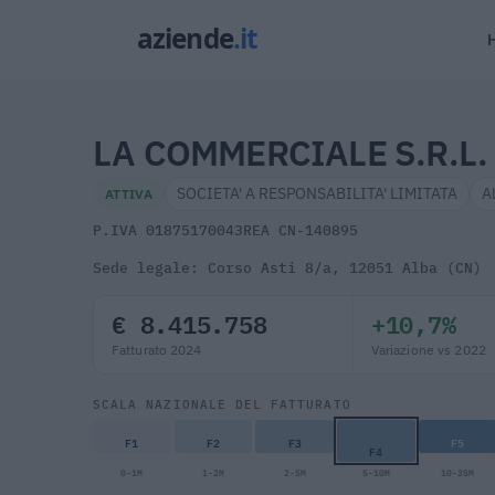
LA COMMERCIALE S.R.L.
SOCIETA' A RESPONSABILITA' LIMITATA
A
ATTIVA
P.IVA 01875170043
REA CN-140895
Sede legale: Corso Asti 8/a, 12051 Alba (CN)
€ 8.415.758
+10,7%
Fatturato 2024
Variazione vs 2022
SCALA NAZIONALE DEL FATTURATO
F1
F2
F3
F5
F4
0-1M
1-2M
2-5M
5-10M
10-25M