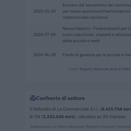
Esonero dal versamento dei contribut
2025-01-25
per nuove assunzioni/trasformazioni
indeterminato nel bienni
Nuova Sabatini - Finanziamenti per l'
2024-07-04
nuovi macchinari, impianti e attrezza
delle piccole e medi
2024-06-28
Fondo di garanzia per le piccole e m
Fonte:
Registro Nazionale Aiuti di Stato
Confronto di settore
Il fatturato di La Commerciale S.r.l. (
8.415.758 eur
di CN (
1.232.638 euro
), calcolata su 35 imprese.
Elaborazione sui bilanci depositati (Registro Imprese). Mediana