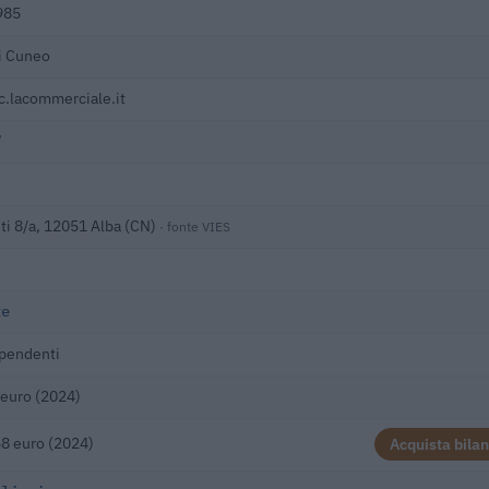
985
i Cuneo
.lacommerciale.it
V
ti 8/a, 12051 Alba (CN)
· fonte VIES
te
pendenti
euro (2024)
8 euro (2024)
Acquista bilan