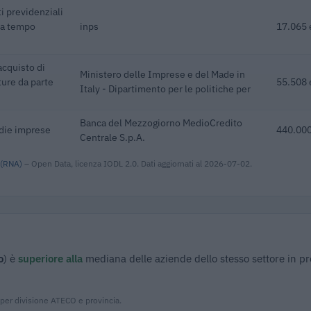
i previdenziali
 a tempo
inps
17.065 
acquisto di
Ministero delle Imprese e del Made in
ture da parte
55.508 
Italy - Dipartimento per le politiche per
Banca del Mezzogiorno MedioCredito
edie imprese
440.000
Centrale S.p.A.
 (RNA)
– Open Data, licenza IODL 2.0. Dati aggiornati al 2026-07-02.
o
) è
superiore alla
mediana delle aziende dello stesso settore in pr
 per divisione ATECO e provincia.