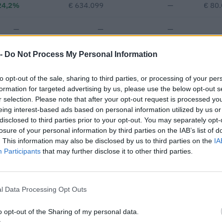
24,2%
€ 634.099
—
€ 80
—
—
—
 -
Do Not Process My Personal Information
€ 175.328
Fatturato per dipendente
to opt-out of the sale, sharing to third parties, or processing of your per
formation for targeted advertising by us, please use the below opt-out s
r selection. Please note that after your opt-out request is processed y
eing interest-based ads based on personal information utilized by us or
disclosed to third parties prior to your opt-out. You may separately opt-
losure of your personal information by third parties on the IAB’s list of
. This information may also be disclosed by us to third parties on the
IA
Participants
that may further disclose it to other third parties.
i o contributi pubblici per un totale di 3.532.952 euro (2021–2026)
ENTE CONCEDENTE
IMPORT
l Data Processing Opt Outs
UNIONE REGIONALE DELLE CAMERE DI
g
COMMERCIO INDUSTRIA ARTIGIANATO
1.500 e
o opt-out of the Sharing of my personal data.
AGRICOLTURA DEL