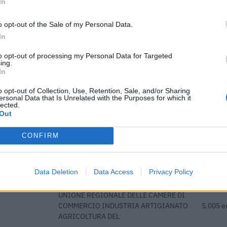
In
onali per la
i di aiuti di
FONDIMPRESA
4.491 e
o opt-out of the Sale of my Personal Data.
In
UNIONE REGIONALE DELLE CAMERE DI
to opt-out of processing my Personal Data for Targeted
itività e
ing.
COMMERCIO INDUSTRIA ARTIGIANATO
6.420 e
In
AGRICOLTURA DEL
o opt-out of Collection, Use, Retention, Sale, and/or Sharing
i previdenziali
ersonal Data that Is Unrelated with the Purposes for which it
lected.
 a tempo
inps
17.768 
Out
INAIL - Direzione Centrale Prevenzione
12.900 
CONFIRM
i previdenziali
 a tempo
inps
8.496 e
Data Deletion
Data Access
Privacy Policy
UNIONE REGIONALE DELLE CAMERE DI
COMMERCIO INDUSTRIA ARTIGIANATO
5.005 e
AGRICOLTURA DEL