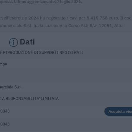
Imprese. Ultimo aggiornamento: 7 luglio 2026.
 Nell'esercizio 2024 ha registrato ricavi per 8.415.758 euro. Il cod
merciale S.r.l. ha la sua sede in Corso Asti 8/a, 12051, Alba.
Dati
E RIPRODUZIONE DI SUPPORTI REGISTRATI
ampa
rciale S.r.l.
' A RESPONSABILITA' LIMITATA
70043
Acquista vis
70043