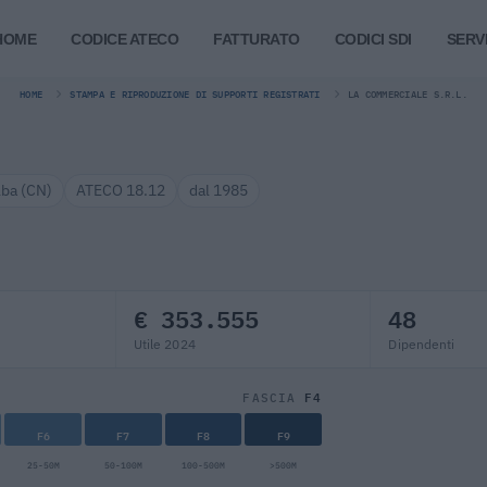
HOME
CODICE ATECO
FATTURATO
CODICI SDI
SERVI
HOME
STAMPA E RIPRODUZIONE DI SUPPORTI REGISTRATI
LA COMMERCIALE S.R.L.
lba (CN)
ATECO 18.12
dal 1985
€ 353.555
48
Utile 2024
Dipendenti
F4
FASCIA
F6
F7
F8
F9
25-50M
50-100M
100-500M
>500M