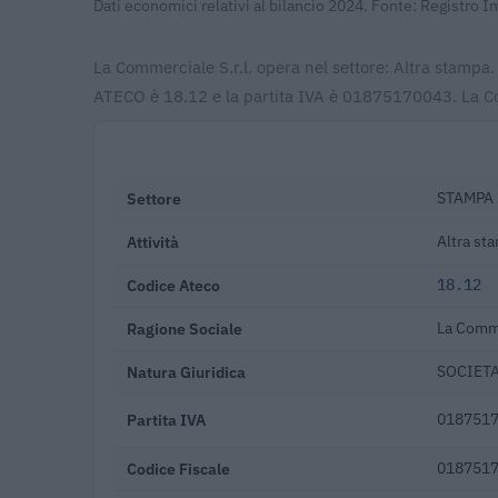
Dati economici relativi al bilancio 2024. Fonte: Registro 
La Commerciale S.r.l. opera nel settore: Altra stampa.
ATECO è 18.12 e la partita IVA è 01875170043. La Com
Settore
STAMPA 
Attività
Altra st
Codice Ateco
18.12
Ragione Sociale
La Comme
Natura Giuridica
SOCIETA
Partita IVA
018751
Codice Fiscale
018751