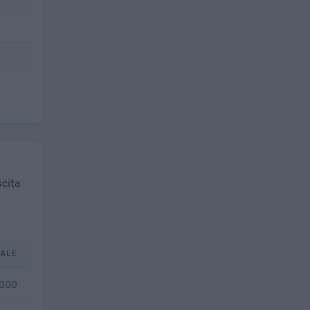
scita
TALE
.000