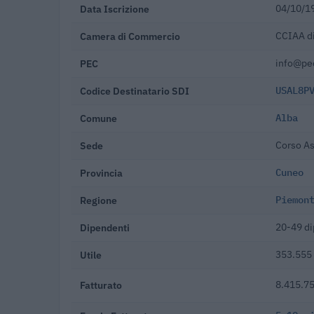
Data Iscrizione
04/10/1
Camera di Commercio
CCIAA d
PEC
info@pec
Codice Destinatario SDI
USAL8P
Comune
Alba
Sede
Corso As
Provincia
Cuneo
Regione
Piemon
Dipendenti
20-49 di
Utile
353.555 
Fatturato
8.415.75