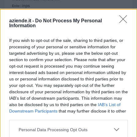
inps
4.302 euro
aziende.it -
Do Not Process My Personal
2025-01-24
Information
Esonero dal versamento dei contributi previdenziali
per nuove assunzioni/trasformazioni a tempo
If you wish to opt-out of the sale, sharing to third parties, or
indeterminato nel bienni
processing of your personal or sensitive information for
inps
targeted advertising by us, please use the below opt-out
8.898 euro
section to confirm your selection. Please note that after your
opt-out request is processed you may continue seeing
2024-09-17
interest-based ads based on personal information utilized by
Credito d'imposta formazione 4.0
us or personal information disclosed to third parties prior to
Agenzia delle Entrate
your opt-out. You may separately opt-out of the further
3.536 euro
disclosure of your personal information by third parties on the
IAB’s list of downstream participants. This information may
2023-05-22
also be disclosed by us to third parties on the
IAB’s List of
Nuova Sabatini - Finanziamenti per l'acquisto di
Downstream Participants
that may further disclose it to other
nuovi macchinari, impianti e attrezzature da parte delle
third parties.
piccole e medi
Ministero delle Imprese e del Made in Italy -
Personal Data Processing Opt Outs
Dipartimento per le politiche per