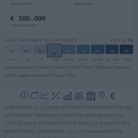
Perdita 2025
Dipendenti
€ 100.000
Capitale sociale
F4
SCALA NAZIONALE DEL FATTURATO
FASCIA
F1
F2
F3
F5
F6
F7
F8
F9
F4
0-1M
1-2M
2-5M
5-10M
10-25M
25-50M
50-100M
100-500M
>500M
Dati economici relativi al bilancio 2025. Fonte: Registro Imprese.
Ultimo aggiornamento: 7 luglio 2026.
La Bulloneria - S.r.l. opera nel settore: Commercio all'ingrosso
di ferramenta. Nell'esercizio 2025 ha registrato ricavi per
7.691.182 euro. Il codice ATECO è 46.84.1 e la partita IVA è
00160110243. La Bulloneria - S.r.l. ha la sua sede in Via