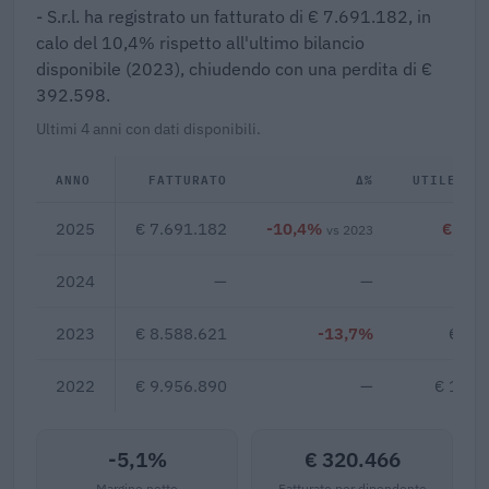
- S.r.l. ha registrato un fatturato di € 7.691.182, in
calo del 10,4% rispetto all'ultimo bilancio
disponibile (2023), chiudendo con una perdita di €
392.598.
Ultimi 4 anni con dati disponibili.
ANNO
FATTURATO
Δ%
UTILE/PE
2025
€ 7.691.182
-10,4%
€ -39
vs 2023
2024
—
—
2023
€ 8.588.621
-13,7%
€ 66
2022
€ 9.956.890
—
€ 1.10
-5,1%
€ 320.466
Margine netto
Fatturato per dipendente