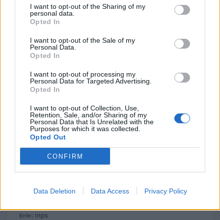
I want to opt-out of the Sharing of my
34.325 euro
personal data.
Opted In
2023-04-08
esenzioni fiscali e crediti d'imposta adottati a
I want to opt-out of the Sale of my
Personal Data.
seguito della crisi economica causata dall'epidemia di
Opted In
COVID-19 [con mo
agenzia delle entrate
I want to opt-out of processing my
14.772 euro
Personal Data for Targeted Advertising.
Opted In
2022-06-13
I want to opt-out of Collection, Use,
RELAZIONE PREVISIONALE E PROGRAMMATICA
Retention, Sale, and/or Sharing of my
2022
Personal Data that Is Unrelated with the
Purposes for which it was collected.
Camera di Commercio, Industria, Artigianato e
Opted Out
Agricoltura di Vicenza
2.000 euro
CONFIRM
2022-02-19
Esonero dal versamento dei contributi previdenziali
Data Deletion
Data Access
Privacy Policy
per aziende che non richiedono trattamenti di cassa
integrazione
inps