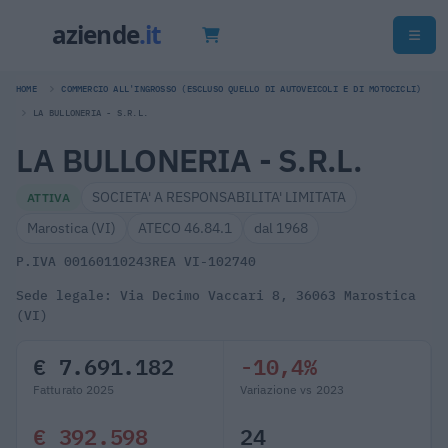
HOME
COMMERCIO ALL'INGROSSO (ESCLUSO QUELLO DI AUTOVEICOLI E DI MOTOCICLI)
LA BULLONERIA - S.R.L.
LA BULLONERIA - S.R.L.
SOCIETA' A RESPONSABILITA' LIMITATA
ATTIVA
Marostica (VI)
ATECO 46.84.1
dal 1968
P.IVA 00160110243
REA VI-102740
Sede legale: Via Decimo Vaccari 8, 36063 Marostica
(VI)
€ 7.691.182
-10,4%
Fatturato 2025
Variazione vs 2023
€ 392.598
24