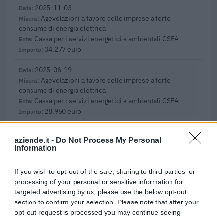
2025-11-03
Agevolazioni a favore delle imprese a forte
consumo di energia elettrica
Cassa per i servizi energetici e ambientali CSEA
34.277 euro
2025-06-19
Agevolazioni a favore delle imprese a forte
consumo di energia elettrica
Cassa per i servizi energetici e ambientali CSEA
28.960 euro
2025-03-11
aziende.it -
Do Not Process My Personal
Nuova Sabatini - Finanziamenti per l'acquisto di
Information
nuovi macchinari, impianti e attrezzature da parte delle
piccole e medi
If you wish to opt-out of the sale, sharing to third parties, or
Ministero delle Imprese e del Made in Italy -
Dipartimento per le politiche per
processing of your personal or sensitive information for
targeted advertising by us, please use the below opt-out
5.399 euro
section to confirm your selection. Please note that after your
opt-out request is processed you may continue seeing
2025-01-31