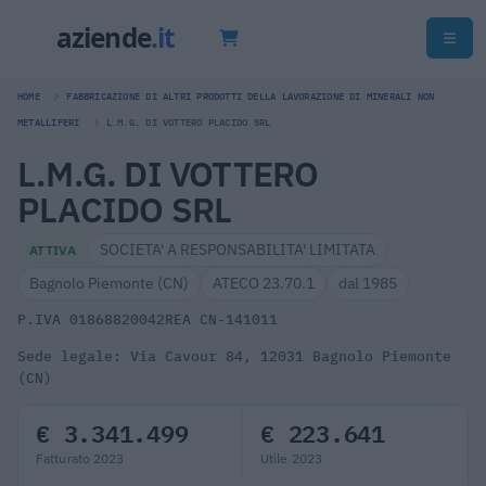
HOME
FABBRICAZIONE DI ALTRI PRODOTTI DELLA LAVORAZIONE DI MINERALI NON
METALLIFERI
L.M.G. DI VOTTERO PLACIDO SRL
L.M.G. DI VOTTERO
PLACIDO SRL
SOCIETA' A RESPONSABILITA' LIMITATA
ATTIVA
Bagnolo Piemonte (CN)
ATECO 23.70.1
dal 1985
P.IVA 01868820042
REA CN-141011
Sede legale: Via Cavour 84, 12031 Bagnolo Piemonte
(CN)
€ 3.341.499
€ 223.641
Fatturato 2023
Utile 2023