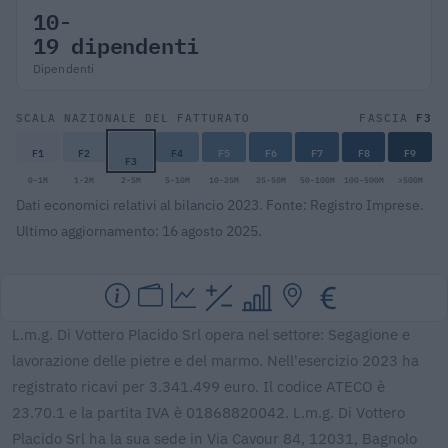
10-
19 dipendenti
Dipendenti
F3
SCALA NAZIONALE DEL FATTURATO
FASCIA
F1
F2
F4
F5
F6
F7
F8
F9
F3
0-1M
1-2M
2-5M
5-10M
10-25M
25-50M
50-100M
100-500M
>500M
Dati economici relativi al bilancio 2023. Fonte: Registro Imprese.
Ultimo aggiornamento: 16 agosto 2025.
L.m.g. Di Vottero Placido Srl opera nel settore: Segagione e
lavorazione delle pietre e del marmo. Nell'esercizio 2023 ha
registrato ricavi per 3.341.499 euro. Il codice ATECO è
23.70.1 e la partita IVA è 01868820042. L.m.g. Di Vottero
Placido Srl ha la sua sede in Via Cavour 84, 12031, Bagnolo