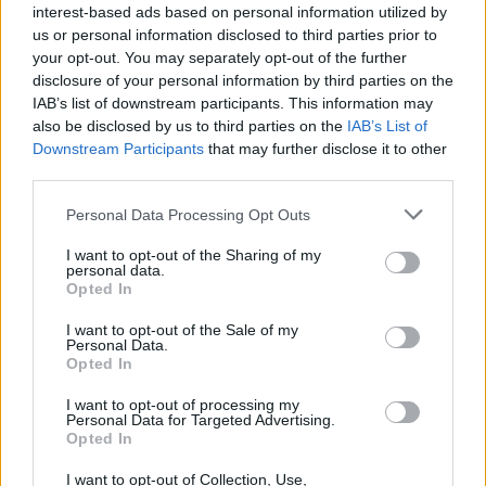
interest-based ads based on personal information utilized by
Esonero dal versamento dei contributi previdenziali
us or personal information disclosed to third parties prior to
per l'assunzione di giovani lavoratori ( art. 1 comma 10-15
L. 178/
your opt-out. You may separately opt-out of the further
disclosure of your personal information by third parties on the
inps
IAB’s list of downstream participants. This information may
4.367 euro
also be disclosed by us to third parties on the
IAB’s List of
Downstream Participants
that may further disclose it to other
2023-05-26
third parties.
Contributo a fondo perduto [e modifiche ai sensi
della decisione SA. 62668 e decisione C(2022) 171 final)
Personal Data Processing Opt Outs
SA 101076)
agenzia delle entrate
I want to opt-out of the Sharing of my
23.693 euro
personal data.
Opted In
2023-03-30
I want to opt-out of the Sale of my
esenzioni fiscali e crediti d'imposta adottati a
Personal Data.
seguito della crisi economica causata dall'epidemia di
Opted In
COVID-19 [con mo
agenzia delle entrate
I want to opt-out of processing my
Personal Data for Targeted Advertising.
3.632 euro
Opted In
2023-01-30
I want to opt-out of Collection, Use,