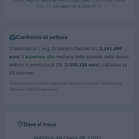
Fonte:
Registro Nazionale Aiuti di Stato (RNA)
– Open Data, licenza
IODL 2.0. Dati aggiornati al 2026-07-02.
Confronto di settore
Il fatturato di L.m.g. Di Vottero Placido Srl (
3.341.499
euro
) è
superiore alla
mediana delle aziende dello stesso
settore in provincia di CN (
2.555.328 euro
), calcolata su
55 imprese.
Elaborazione sui bilanci depositati (Registro Imprese). Mediana per
divisione ATECO e provincia.
Dove si trova
Indirizzo:
Via Cavour 84, 12031