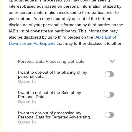
opt-out request is processed you may continue seeing
2025-05-19
interest-based ads based on personal information utilized by
AVVISO PUBBLICO PER L’ASSEGNAZIONE DI
us or personal information disclosed to third parties prior to
VOUCHER AZIENDALI A CATALOGO PER INTERVENTI DI
your opt-out. You may separately opt-out of the further
FORMAZIONE CONTINUA – SECONDA EDIZI
disclosure of your personal information by third parties on the
UNIONCAMERE LOMBARDIA
IAB’s list of downstream participants. This information may
6.300 euro
also be disclosed by us to third parties on the
IAB’s List of
Downstream Participants
that may further disclose it to other
2025-05-19
third parties.
AVVISO PUBBLICO PER L’ASSEGNAZIONE DI
VOUCHER AZIENDALI A CATALOGO PER INTERVENTI DI
Personal Data Processing Opt Outs
FORMAZIONE CONTINUA – SECONDA EDIZI
UNIONCAMERE LOMBARDIA
I want to opt-out of the Sharing of my
personal data.
900 euro
Opted In
2025-01-31
I want to opt-out of the Sale of my
Personal Data.
Esonero dal versamento dei contributi previdenziali
Opted In
per l'assunzione di giovani lavoratori ( art. 1 comma 10-15
L. 178/
I want to opt-out of processing my
inps
Personal Data for Targeted Advertising.
3.962 euro
Opted In