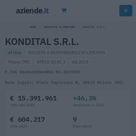
HOME
INDUSTRIE ALIMENTARI
KONDITAL S.R.L.
KONDITAL S.R.L.
SOCIETA' A RESPONSABILITA' LIMITATA
ATTIVA
Milano (MI)
ATECO 10.41.3
dal 2014
P.IVA 08446200969
REA MI-2027059
Sede legale: Viale Papiniano 8, 20123 Milano (MI)
€ 15.391.961
+46,3%
Fatturato 2024
Variazione vs 2022
€ 604.217
9
Utile 2024
Dipendenti