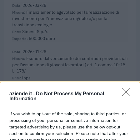
2026-03-25
Finanziamento agevolato per la realizzazione di
investimenti per l’innovazione digitale e/o per la
transizione ecologic
Simest S.p.A.
500.000 euro
2026-01-28
Esonero dal versamento dei contributi previdenziali
per l'assunzione di giovani lavoratori ( art. 1 comma 10-15
L. 178/
inps
6.000 euro
aziende.it -
Do Not Process My Personal
2025-05-23
Information
Regime di aiuti a sost. dell'occup. donne oper. in
prof. o sett.disp.rità gen. o prive di impi retrib da min. 24
If you wish to opt-out of the sale, sharing to third parties, or
mesi, o
processing of your personal or sensitive information for
INPS
targeted advertising by us, please use the below opt-out
7.800 euro
section to confirm your selection. Please note that after your