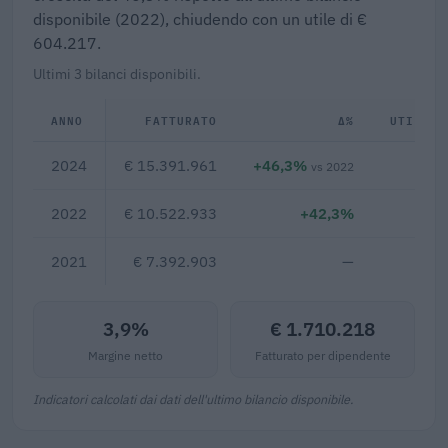
disponibile (2022), chiudendo con un utile di €
604.217.
Ultimi 3 bilanci disponibili.
ANNO
FATTURATO
Δ%
UTILE/P
2024
€ 15.391.961
+46,3%
€ 6
vs 2022
2022
€ 10.522.933
+42,3%
2021
€ 7.392.903
—
3,9%
€ 1.710.218
Margine netto
Fatturato per dipendente
Indicatori calcolati dai dati dell'ultimo bilancio disponibile.