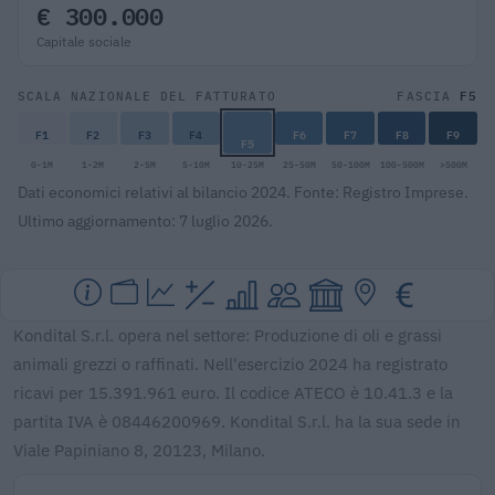
€ 300.000
Capitale sociale
F5
SCALA NAZIONALE DEL FATTURATO
FASCIA
F1
F2
F3
F4
F6
F7
F8
F9
F5
0-1M
1-2M
2-5M
5-10M
10-25M
25-50M
50-100M
100-500M
>500M
Dati economici relativi al bilancio 2024. Fonte: Registro Imprese.
Ultimo aggiornamento: 7 luglio 2026.
Kondital S.r.l. opera nel settore: Produzione di oli e grassi
animali grezzi o raffinati. Nell'esercizio 2024 ha registrato
ricavi per 15.391.961 euro. Il codice ATECO è 10.41.3 e la
partita IVA è 08446200969. Kondital S.r.l. ha la sua sede in
Viale Papiniano 8, 20123, Milano.