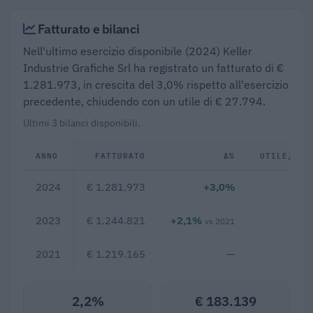
Fatturato e bilanci
Nell'ultimo esercizio disponibile (2024) Keller
Industrie Grafiche Srl ha registrato un fatturato di €
1.281.973, in crescita del 3,0% rispetto all'esercizio
precedente, chiudendo con un utile di € 27.794.
Ultimi 3 bilanci disponibili.
ANNO
FATTURATO
Δ%
UTILE/PER
2024
€ 1.281.973
+3,0%
€ 27
2023
€ 1.244.821
+2,1%
€ 13
vs 2021
2021
€ 1.219.165
—
2,2%
€ 183.139