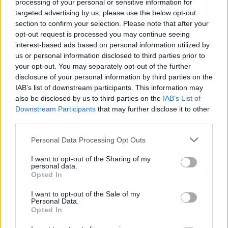
processing of your personal or sensitive information for
2025-07-15
targeted advertising by us, please use the below opt-out
Fondo di garanzia per le piccole e medie imprese
section to confirm your selection. Please note that after your
Banca del Mezzogiorno MedioCredito Centrale S.p.A.
opt-out request is processed you may continue seeing
20.000 euro
interest-based ads based on personal information utilized by
us or personal information disclosed to third parties prior to
2025-07-15
your opt-out. You may separately opt-out of the further
Fondo di garanzia per le piccole e medie imprese
disclosure of your personal information by third parties on the
Banca del Mezzogiorno MedioCredito Centrale S.p.A.
IAB’s list of downstream participants. This information may
48.000 euro
also be disclosed by us to third parties on the
IAB’s List of
Downstream Participants
that may further disclose it to other
2024-09-13
third parties.
Fondo di garanzia per le piccole e medie imprese
Banca del Mezzogiorno MedioCredito Centrale S.p.A.
Personal Data Processing Opt Outs
144.000 euro
I want to opt-out of the Sharing of my
personal data.
2024-07-08
Opted In
Nuova Sabatini - Finanziamenti per l'acquisto di
nuovi macchinari, impianti e attrezzature da parte delle
I want to opt-out of the Sale of my
piccole e medi
Personal Data.
Opted In
Ministero delle Imprese e del Made in Italy -
Dipartimento per le politiche per