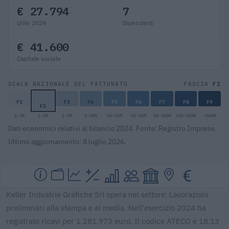
€ 27.794
7
Utile 2024
Dipendenti
€ 41.600
Capitale sociale
F2
SCALA NAZIONALE DEL FATTURATO
FASCIA
F1
F3
F4
F5
F6
F7
F8
F9
F2
0-1M
1-2M
2-5M
5-10M
10-25M
25-50M
50-100M
100-500M
>500M
Dati economici relativi al bilancio 2024. Fonte: Registro Imprese.
Ultimo aggiornamento: 8 luglio 2026.
Keller Industrie Grafiche Srl opera nel settore: Lavorazioni
preliminari alla stampa e ai media. Nell'esercizio 2024 ha
registrato ricavi per 1.281.973 euro. Il codice ATECO è 18.13