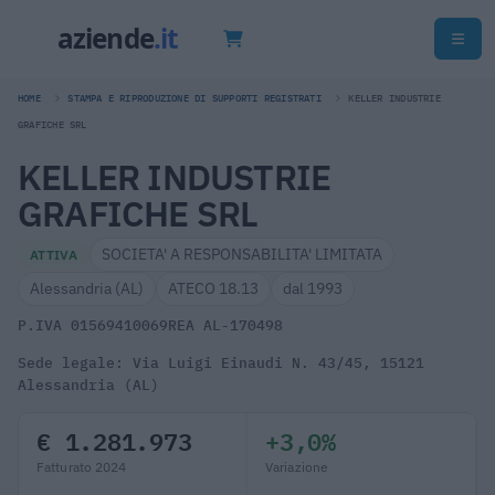
HOME
STAMPA E RIPRODUZIONE DI SUPPORTI REGISTRATI
KELLER INDUSTRIE
GRAFICHE SRL
KELLER INDUSTRIE
GRAFICHE SRL
SOCIETA' A RESPONSABILITA' LIMITATA
ATTIVA
Alessandria (AL)
ATECO 18.13
dal 1993
P.IVA 01569410069
REA AL-170498
Sede legale: Via Luigi Einaudi N. 43/45, 15121
Alessandria (AL)
€ 1.281.973
+3,0%
Fatturato 2024
Variazione