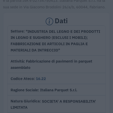
e la partita IVA è 02734750413. Italiana Parquet S.r.l. ha la
sua sede in Via Giacomo Brodolini 26/a/b, 60044, Fabriano.
Dati
"INDUSTRIA DEL LEGNO E DEI PRODOTTI
Settore
IN LEGNO E SUGHERO (ESCLUSI I MOBILI);
FABBRICAZIONE DI ARTICOLI IN PAGLIA E
MATERIALI DA INTRECCIO"
Fabbricazione di pavimenti in parquet
Attività
assemblato
16.22
Codice Ateco
Italiana Parquet S.r.l.
Ragione Sociale
SOCIETA' A RESPONSABILITA'
Natura Giuridica
LIMITATA