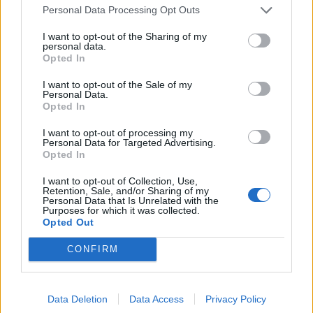
Esonero dal versamento dei contributi previdenziali
Personal Data Processing Opt Outs
per l'assunzione di giovani lavoratori ( art. 1 comma 10-15
L. 178/
I want to opt-out of the Sharing of my
personal data.
inps
Opted In
72 euro
I want to opt-out of the Sale of my
Fonte:
Registro Nazionale Aiuti di Stato (RNA)
– Open Data, licenza
Personal Data.
IODL 2.0. Dati aggiornati al 2026-07-02.
Opted In
I want to opt-out of processing my
Personal Data for Targeted Advertising.
Opted In
Confronto di settore
I want to opt-out of Collection, Use,
Retention, Sale, and/or Sharing of my
Il fatturato di Italiana Parquet S.r.l. (
3.491.579 euro
) è
Personal Data that Is Unrelated with the
Purposes for which it was collected.
superiore alla
mediana delle aziende dello stesso settore
Opted Out
in provincia di AN (
1.235.185 euro
), calcolata su 44
CONFIRM
imprese.
Elaborazione sui bilanci depositati (Registro Imprese). Mediana per
divisione ATECO e provincia.
Data Deletion
Data Access
Privacy Policy