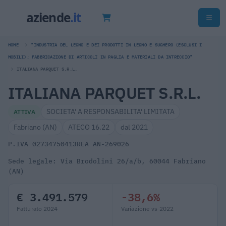
HOME
"INDUSTRIA DEL LEGNO E DEI PRODOTTI IN LEGNO E SUGHERO (ESCLUSI I
MOBILI); FABBRICAZIONE DI ARTICOLI IN PAGLIA E MATERIALI DA INTRECCIO"
ITALIANA PARQUET S.R.L.
ITALIANA PARQUET S.R.L.
SOCIETA' A RESPONSABILITA' LIMITATA
ATTIVA
Fabriano (AN)
ATECO 16.22
dal 2021
P.IVA 02734750413
REA AN-269026
Sede legale: Via Brodolini 26/a/b, 60044 Fabriano
(AN)
€ 3.491.579
-38,6%
Fatturato 2024
Variazione vs 2022