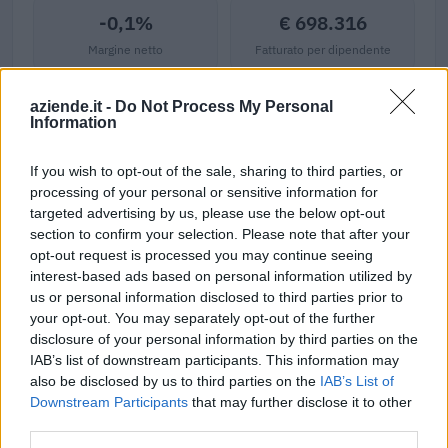
-0,1%
€ 698.316
Margine netto
Fatturato per dipendente
Indicatori calcolati dai dati dell'ultimo bilancio disponibile.
aziende.it -
Do Not Process My Personal
Information
If you wish to opt-out of the sale, sharing to third parties, or
Aiuti di Stato e contributi pubblici
processing of your personal or sensitive information for
targeted advertising by us, please use the below opt-out
Italiana Parquet S.r.l. risulta beneficiaria di 2 aiuti o
section to confirm your selection. Please note that after your
contributi pubblici per un totale di 6.828 euro (2025–2026).
opt-out request is processed you may continue seeing
interest-based ads based on personal information utilized by
2026-01-28
us or personal information disclosed to third parties prior to
Esonero dal versamento dei contributi previdenziali
your opt-out. You may separately opt-out of the further
per l'assunzione di giovani lavoratori ( art. 1 comma 10-15
disclosure of your personal information by third parties on the
L. 178/
IAB’s list of downstream participants. This information may
inps
also be disclosed by us to third parties on the
IAB’s List of
6.757 euro
Downstream Participants
that may further disclose it to other
third parties.
2025-01-31