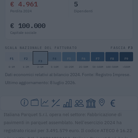
€ 4.961
5
Perdita 2024
Dipendenti
€ 100.000
Capitale sociale
F3
SCALA NAZIONALE DEL FATTURATO
FASCIA
F1
F2
F4
F5
F6
F7
F8
F9
F3
0-1M
1-2M
2-5M
5-10M
10-25M
25-50M
50-100M
100-500M
>500M
Dati economici relativi al bilancio 2024. Fonte: Registro Imprese.
Ultimo aggiornamento: 8 luglio 2026.
Italiana Parquet S.r.l. opera nel settore: Fabbricazione di
pavimenti in parquet assemblato. Nell'esercizio 2024 ha
registrato ricavi per 3.491.579 euro. Il codice ATECO è 16.22