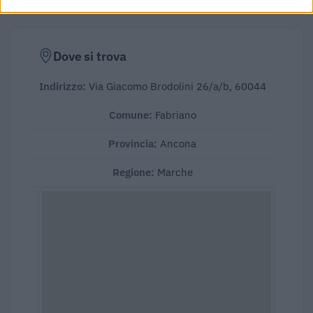
Dove si trova
Indirizzo:
Via Giacomo Brodolini 26/a/b, 60044
Comune:
Fabriano
Provincia:
Ancona
Regione:
Marche