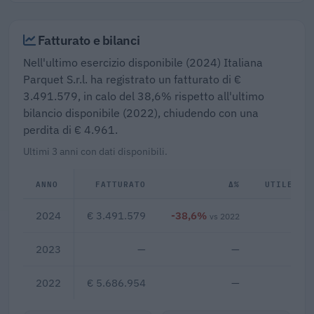
Fatturato e bilanci
Nell'ultimo esercizio disponibile (2024) Italiana
Parquet S.r.l. ha registrato un fatturato di €
3.491.579, in calo del 38,6% rispetto all'ultimo
bilancio disponibile (2022), chiudendo con una
perdita di € 4.961.
Ultimi 3 anni con dati disponibili.
ANNO
FATTURATO
Δ%
UTILE/PE
2024
€ 3.491.579
-38,6%
€ -
vs 2022
2023
—
—
2022
€ 5.686.954
—