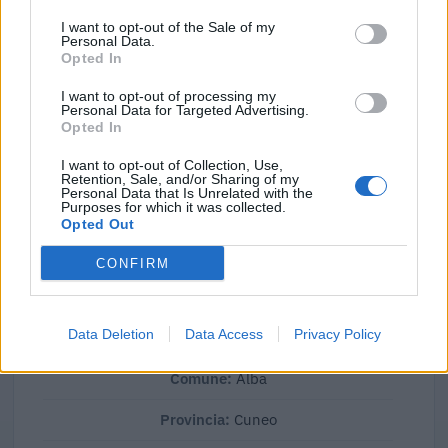
Confronto di settore
I want to opt-out of the Sale of my
Personal Data.
Il fatturato di Intesa C. Srl Con Unico Socio (
7.218.488
Opted In
euro
) è
superiore alla
mediana delle aziende dello stesso
I want to opt-out of processing my
settore in Italia (
1.219.532 euro
), calcolata su 3.792
Personal Data for Targeted Advertising.
imprese.
Opted In
Elaborazione sui bilanci depositati (Registro Imprese). Mediana per
I want to opt-out of Collection, Use,
Retention, Sale, and/or Sharing of my
divisione ATECO a livello nazionale.
Personal Data that Is Unrelated with the
Purposes for which it was collected.
Opted Out
CONFIRM
Dove si trova
Data Deletion
Data Access
Privacy Policy
Indirizzo:
Salita Gino Rocca 3, 12051
Comune:
Alba
Provincia:
Cuneo