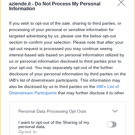
aziende.it -
Do Not Process My Personal
Information
Aiuti di Stato e contributi pubblici
If you wish to opt-out of the sale, sharing to third parties, or
processing of your personal or sensitive information for
Intesa C. Srl Con Unico Socio risulta beneficiaria di 1 aiuto o
targeted advertising by us, please use the below opt-out
contributo pubblico per un totale di 1.586 euro (2025–
section to confirm your selection. Please note that after your
2025).
opt-out request is processed you may continue seeing
interest-based ads based on personal information utilized by
2025-02-14
us or personal information disclosed to third parties prior to
Esonero dal versamento della contribuzione
your opt-out. You may separately opt-out of the further
addizionale in favore delle imprese con specifico Ateco
disclosure of your personal information by third parties on the
che sospendono o ridu
IAB’s list of downstream participants. This information may
inps
also be disclosed by us to third parties on the
IAB’s List of
1.586 euro
Downstream Participants
that may further disclose it to other
third parties.
Fonte:
Registro Nazionale Aiuti di Stato (RNA)
– Open Data, licenza
IODL 2.0. Dati aggiornati al 2026-07-02.
Personal Data Processing Opt Outs
I want to opt-out of the Sharing of my
personal data.
Opted In