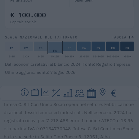
Perdita 2024
Dipendenti
€ 100.000
Capitale sociale
F4
SCALA NAZIONALE DEL FATTURATO
FASCIA
F1
F2
F3
F5
F6
F7
F8
F9
F4
0-1M
1-2M
2-5M
5-10M
10-25M
25-50M
50-100M
100-500M
>500M
Dati economici relativi al bilancio 2024. Fonte: Registro Imprese.
Ultimo aggiornamento: 7 luglio 2026.
Intesa C. Srl Con Unico Socio opera nel settore: Fabbricazione
di articoli tessili tecnici ed industriali. Nell'esercizio 2024 ha
registrato ricavi per 7.218.488 euro. Il codice ATECO è 13.96
e la partita IVA è 03154770048. Intesa C. Srl Con Unico Socio
ha la sua sede in Salita Gino Rocca 3, 12051, Alba.