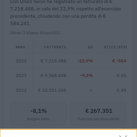
Con Unico Socio ha registrato un fatturato di €
7.218.488, in calo del 22,9% rispetto all'esercizio
precedente, chiudendo con una perdita di €
584.241.
Ultimi 3 bilanci disponibili.
ANNO
FATTURATO
Δ%
UTILE/PERDITA
2024
€ 7.218.488
-22,9%
€ -584.241
2023
€ 9.368.448
-9,3%
€ 45.033
2022
€ 10.331.268
—
€ 49.893
-8,1%
€ 267.351
Margine netto
Fatturato per dipendente
Indicatori calcolati dai dati dell'ultimo bilancio disponibile.