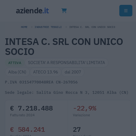
HOME
INDUSTRIE TESSILI
INTESA C. SRL CON UNICO SOCIO
INTESA C. SRL CON UNICO
SOCIO
SOCIETA' A RESPONSABILITA' LIMITATA
ATTIVA
Alba (CN)
ATECO 13.96
dal 2007
P.IVA 03154770048
REA CN-267056
Sede legale: Salita Gino Rocca N 3, 12051 Alba (CN)
€ 7.218.488
-22,9%
Fatturato 2024
Variazione
€ 584.241
27