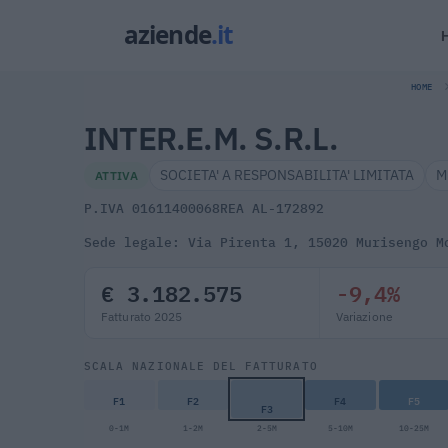
HOME
INTER.E.M. S.R.L.
SOCIETA' A RESPONSABILITA' LIMITATA
M
ATTIVA
P.IVA 01611400068
REA AL-172892
Sede legale: Via Pirenta 1, 15020 Murisengo M
€ 3.182.575
-9,4%
Fatturato 2025
Variazione
SCALA NAZIONALE DEL FATTURATO
F1
F2
F4
F5
F3
0-1M
1-2M
2-5M
5-10M
10-25M