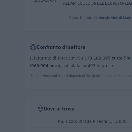
2021-05-04
ALL’ARTICOLO 56 DEL DECRETO-LEG
Fonte:
Registro Nazionale Aiuti di Stato
Confronto di settore
Il fatturato di Inter.e.m. S.r.l. (
3.182.575 euro
) è
su
(
963.904 euro
), calcolata su 493 imprese.
Elaborazione sui bilanci depositati (Registro Imprese). Mediana
Dove si trova
Indirizzo:
Strada Pirenta 1, 15020