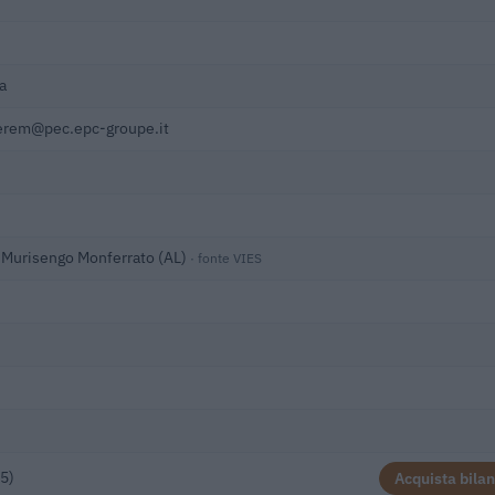
a
erem@pec.epc-groupe.it
0 Murisengo Monferrato (AL)
· fonte VIES
)
5)
Acquista bilan