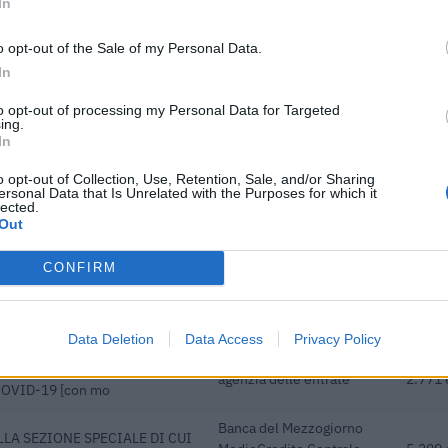
In
i previdenziali per nuove
inps
5.000 
o opt-out of the Sale of my Personal Data.
ndeterminato nel bienni
In
he ai sensi della decisione SA.
agenzia delle entrate
12.463
to opt-out of processing my Personal Data for Targeted
) SA 101076)
ing.
In
dottati a seguito della crisi
agenzia delle entrate
2.379 
 COVID-19 [con mo
o opt-out of Collection, Use, Retention, Sale, and/or Sharing
ersonal Data that Is Unrelated with the Purposes for which it
lected.
Banca del Mezzogiorno
LA SEZIONE SPECIALE DI CUI
Out
MedioCredito Centrale
73.650
GE DEL 17 MARZO 2020 N. 18
S.p.A.
CONFIRM
Banca del Mezzogiorno
LA SEZIONE SPECIALE DI CUI
MedioCredito Centrale
n.d.
GE DEL 17 MARZO 2020 N. 18
S.p.A.
Data Deletion
Data Access
Privacy Policy
dottati a seguito della crisi
agenzia delle entrate
2.771 
 COVID-19 [con mo
Banca del Mezzogiorno
LA SEZIONE SPECIALE DI CUI