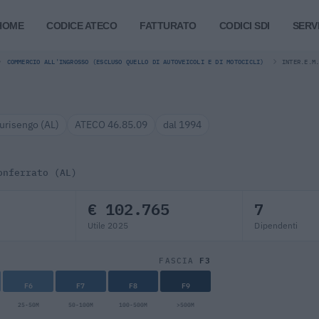
HOME
CODICE ATECO
FATTURATO
CODICI SDI
SERVI
COMMERCIO ALL'INGROSSO (ESCLUSO QUELLO DI AUTOVEICOLI E DI MOTOCICLI)
INTER.E.M
urisengo (AL)
ATECO 46.85.09
dal 1994
onferrato (AL)
€ 102.765
7
Utile 2025
Dipendenti
F3
FASCIA
F6
F7
F8
F9
25-50M
50-100M
100-500M
>500M