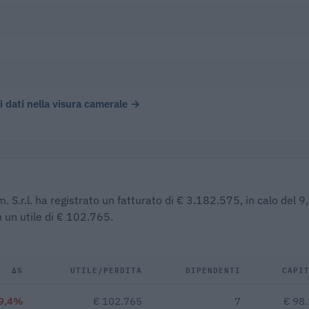
)
 i dati nella visura camerale →
m. S.r.l. ha registrato un fatturato di € 3.182.575, in calo del 
 un utile di € 102.765.
Δ%
UTILE/PERDITA
DIPENDENTI
CAPI
9,4%
€ 102.765
7
€ 98