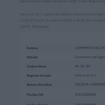
Dati economici relativi al bilancio 2025. Fonte: Registro 
Inter.e.m. S.r.l. opera nel settore: Commercio all'ingro
3.182.575 euro. Il codice ATECO è 46.85.09 e la parti
15020, Murisengo.
Settore
COMMERCIO ALL'IN
Attività
Commercio all'ingros
Codice Ateco
46.85.09
Ragione Sociale
Inter.e.m. S.r.l.
Natura Giuridica
SOCIETA' A RESPON
Partita IVA
01611400068
Codice Fiscale
01611400068