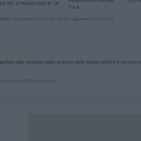
MedioCredito Centrale
5.209 
GE DEL 17 MARZO 2020 N. 18
S.p.A.
 (RNA)
– Open Data, licenza IODL 2.0. Dati aggiornati al 2026-07-02.
periore alla
mediana delle aziende dello stesso settore in provinci
 per divisione ATECO e provincia.