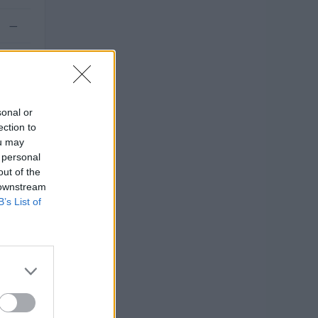
—
—
sonal or
ection to
ou may
 personal
out of the
 downstream
B’s List of
TO
euro