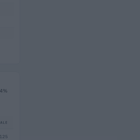
9,4%
TALE
.125