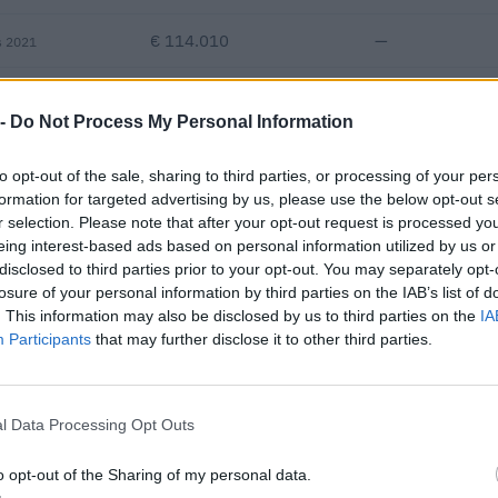
€ 114.010
—
s 2021
—
—
—
 -
Do Not Process My Personal Information
€ 454.654
to opt-out of the sale, sharing to third parties, or processing of your per
Fatturato per dipendente
formation for targeted advertising by us, please use the below opt-out s
r selection. Please note that after your opt-out request is processed y
eing interest-based ads based on personal information utilized by us or
disclosed to third parties prior to your opt-out. You may separately opt-
losure of your personal information by third parties on the IAB’s list of
. This information may also be disclosed by us to third parties on the
IA
Participants
that may further disclose it to other third parties.
ntributi pubblici per un totale di almeno 104.965 euro (2021–2025).
l Data Processing Opt Outs
ENTE CONCEDENTE
IMPOR
i previdenziali per nuove
o opt-out of the Sharing of my personal data.
inps
3.493 
ndeterminato nel bienni