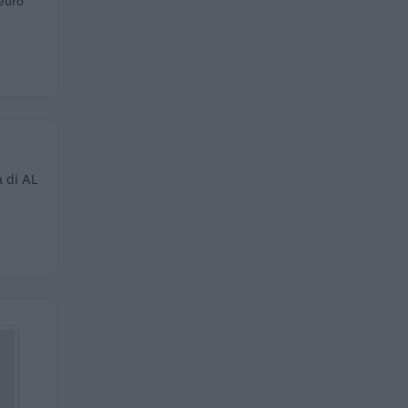
euro
a di AL