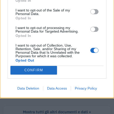
Opted In
I want to opt-out of the Sale of my
Personal Data.
Opted In
Tutti i documenti e servizi disponibili →
I want to opt-out of processing my
Documenti più richiesti
Personal Data for Targeted Advertising.
Opted In
Visure Camerali - Società di Persone
I want to opt-out of Collection, Use,
Retention, Sale, and/or Sharing of my
Personal Data that Is Unrelated with the
€ 5,39 IVA inclusa
Purposes for which it was collected.
Opted Out
CONFIRM
Visure Camerali - Storico Società di Persone
€ 6,98 IVA inclusa
Data Deletion
Data Access
Privacy Policy
Mostra tutti gli altri documenti e dati