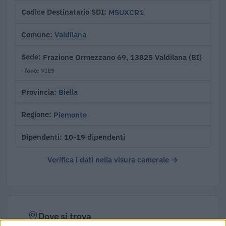
M5UXCR1
Codice Destinatario SDI
Valdilana
Comune
Frazione Ormezzano 69, 13825 Valdilana (BI)
Sede
· fonte VIES
Biella
Provincia
Piemonte
Regione
10-19 dipendenti
Dipendenti
Verifica i dati nella visura camerale →
Dove si trova