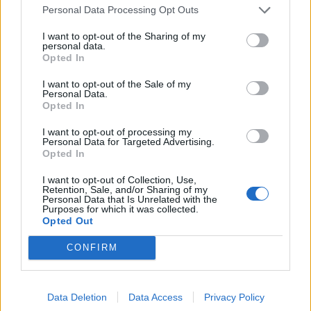
2023-04-11
Personal Data Processing Opt Outs
esenzioni fiscali e crediti d'imposta adottati a
seguito della crisi economica causata dall'epidemia di
I want to opt-out of the Sharing of my
personal data.
COVID-19 [con mo
Opted In
agenzia delle entrate
17.510 euro
I want to opt-out of the Sale of my
Personal Data.
Fonte:
Registro Nazionale Aiuti di Stato (RNA)
– Open Data, licenza
Opted In
IODL 2.0. Dati aggiornati al 2026-07-02.
I want to opt-out of processing my
Personal Data for Targeted Advertising.
Opted In
I want to opt-out of Collection, Use,
Confronto di settore
Retention, Sale, and/or Sharing of my
Personal Data that Is Unrelated with the
Purposes for which it was collected.
Il fatturato di Imed Srl (
11.010.370 euro
) è
superiore
Opted Out
alla
mediana delle aziende dello stesso settore in
provincia di PD (
601.780 euro
), calcolata su 234
CONFIRM
imprese.
Elaborazione sui bilanci depositati (Registro Imprese). Mediana per
Data Deletion
Data Access
Privacy Policy
divisione ATECO e provincia.