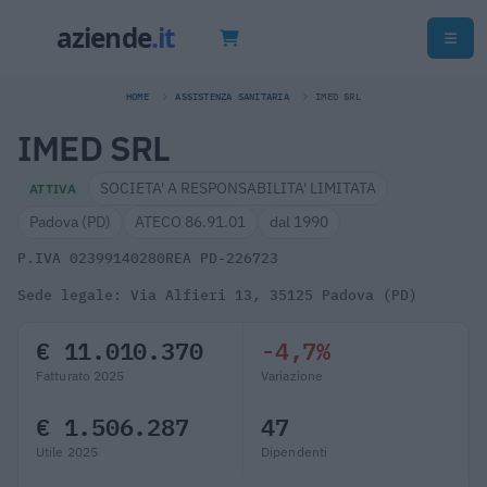
HOME
ASSISTENZA SANITARIA
IMED SRL
IMED SRL
SOCIETA' A RESPONSABILITA' LIMITATA
ATTIVA
Padova (PD)
ATECO 86.91.01
dal 1990
P.IVA 02399140280
REA PD-226723
Sede legale: Via Alfieri 13, 35125 Padova (PD)
€ 11.010.370
-4,7%
Fatturato 2025
Variazione
€ 1.506.287
47
Utile 2025
Dipendenti