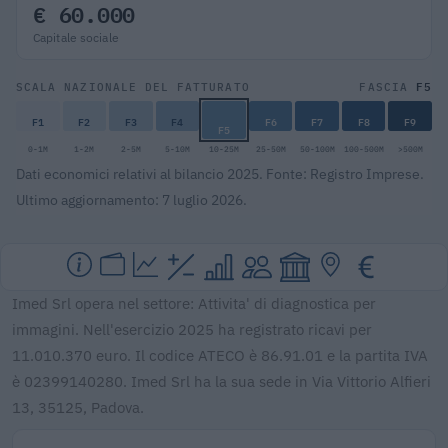
€ 60.000
Capitale sociale
F5
SCALA NAZIONALE DEL FATTURATO
FASCIA
F1
F2
F3
F4
F6
F7
F8
F9
F5
0-1M
1-2M
2-5M
5-10M
10-25M
25-50M
50-100M
100-500M
>500M
Dati economici relativi al bilancio 2025. Fonte: Registro Imprese.
Ultimo aggiornamento: 7 luglio 2026.
Imed Srl opera nel settore: Attivita' di diagnostica per
immagini. Nell'esercizio 2025 ha registrato ricavi per
11.010.370 euro. Il codice ATECO è 86.91.01 e la partita IVA
è 02399140280. Imed Srl ha la sua sede in Via Vittorio Alfieri
13, 35125, Padova.