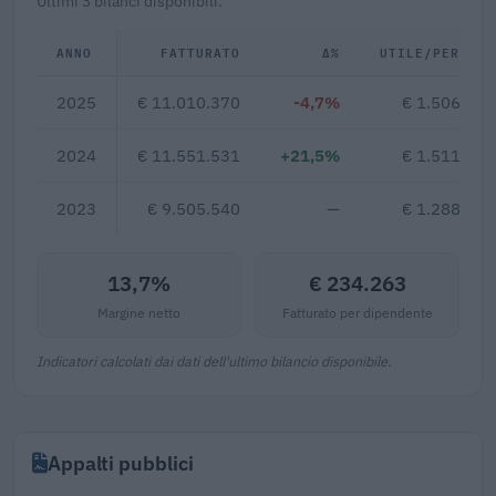
Ultimi 3 bilanci disponibili.
ANNO
FATTURATO
Δ%
UTILE/PERDITA
2025
€ 11.010.370
-4,7%
€ 1.506.287
2024
€ 11.551.531
+21,5%
€ 1.511.840
2023
€ 9.505.540
—
€ 1.288.453
13,7%
€ 234.263
Margine netto
Fatturato per dipendente
Indicatori calcolati dai dati dell'ultimo bilancio disponibile.
Appalti pubblici