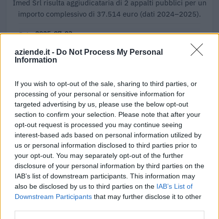
Imed Srl risulta aggiudicataria di 2 appalti pubblici per un
importo complessivo di 37.514 euro (dati 2024–2025).
2025-07-03
27.900 euro
aziende.it -
Do Not Process My Personal
B788C14C6A
Information
2024-11-22
If you wish to opt-out of the sale, sharing to third parties, or
9.614 euro
processing of your personal or sensitive information for
B44593ACAE
targeted advertising by us, please use the below opt-out
section to confirm your selection. Please note that after your
Fonte:
ANAC – Banca Dati Nazionale Contratti Pubblici
(Open Data,
opt-out request is processed you may continue seeing
licenza CC BY-SA 4.0). Ogni CIG e' verificabile sul portale ANAC.
interest-based ads based on personal information utilized by
us or personal information disclosed to third parties prior to
your opt-out. You may separately opt-out of the further
disclosure of your personal information by third parties on the
Aiuti di Stato e contributi pubblici
IAB’s list of downstream participants. This information may
also be disclosed by us to third parties on the
IAB’s List of
Imed Srl risulta beneficiaria di 1 aiuto o contributo pubblico
Downstream Participants
that may further disclose it to other
per un totale di 17.510 euro (2023–2023).
third parties.