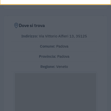
Dove si trova
Indirizzo:
Via Vittorio Alfieri 13, 35125
Comune:
Padova
Provincia:
Padova
Regione:
Veneto