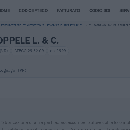
HOME
CODICE ATECO
FATTURATO
CODICI SDI
SERVI
FABBRICAZIONE DI AUTOVEICOLI, RIMORCHI E SEMIRIMORCHI
IL GABBIANO SNC DI STOPPEL
PPELE L. & C.
 (VR)
ATECO 29.32.09
dal 1999
regnago (VR)
Fabbricazione di altre parti ed accessori per autoveicoli e loro mot
 di Il Gabbiano Snc Di Stoppele L. & C. è 02904960230. Il Gabbiano