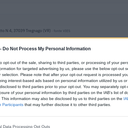
tto N 4, 37039 Tregnago (VR)
· fonte VIES
 -
Do Not Process My Personal Information
to opt-out of the sale, sharing to third parties, or processing of your per
i
formation for targeted advertising by us, please use the below opt-out s
r selection. Please note that after your opt-out request is processed y
 i dati nella visura camerale →
eing interest-based ads based on personal information utilized by us or
disclosed to third parties prior to your opt-out. You may separately opt-
losure of your personal information by third parties on the IAB’s list of
. This information may also be disclosed by us to third parties on the
IA
Participants
that may further disclose it to other third parties.
39
l Data Processing Opt Outs