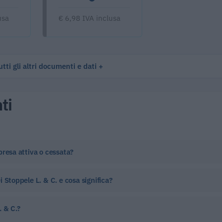
usa
€ 6,98 IVA inclusa
tti gli altri documenti e dati
ti
presa attiva o cessata?
 Stoppele L. & C. e cosa significa?
 & C.?