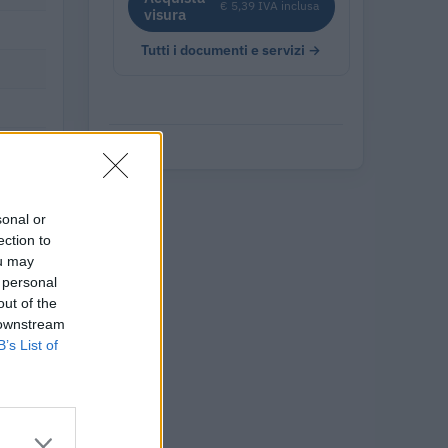
€ 5,39 IVA inclusa
visura
Tutti i documenti e servizi →
sonal or
ection to
ou may
 personal
out of the
 downstream
B’s List of