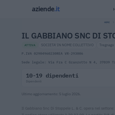
HOME
IL GABBIANO SNC DI STO
SOCIETA' IN NOME COLLETTIVO
Tregnago
ATTIVA
P.IVA 02904960230
REA VR-293006
Sede legale: Via Fra C Granzotto N 4, 37039 T
10-19 dipendenti
Dipendenti
Ultimo aggiornamento: 5 luglio 2026.
Il Gabbiano Snc Di Stoppele L. & C. opera nel settore: 
Il codice ateco utilizzato è 29.32.09. La partita IVA