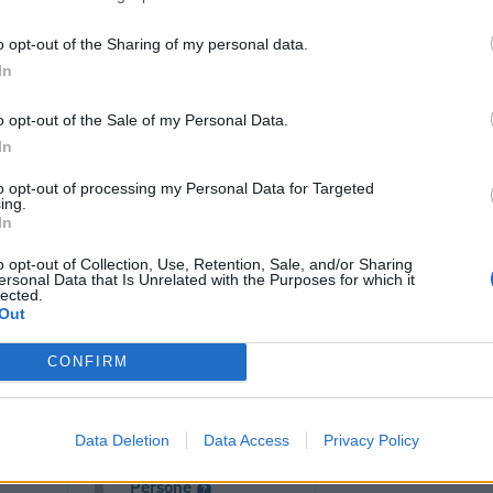
o opt-out of the Sharing of my personal data.
In
o opt-out of the Sale of my Personal Data.
In
to opt-out of processing my Personal Data for Targeted
ing.
In
o opt-out of Collection, Use, Retention, Sale, and/or Sharing
ersonal Data that Is Unrelated with the Purposes for which it
lected.
cumenti e servizi disponibili →
Out
CONFIRM
 -
Visure Camerali -
Data Deletion
Data Access
Privacy Policy
one
Storico Società di
Persone