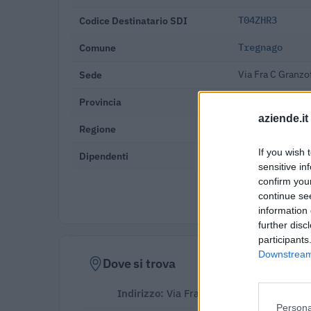
Codice Destinatario SDI
T04ZHR3
Comune
Tregnago
Sede
Via Fra C Granzo
Provincia
Verona
aziende.it
Regione
Veneto
If you wish 
Dipendenti
10-19 dipendent
sensitive in
confirm you
Verifica
continue se
information 
further disc
participants
Downstream 
Dove si trova
Indirizzo:
Via Fra C Granzotto N 4 , 370
Persona