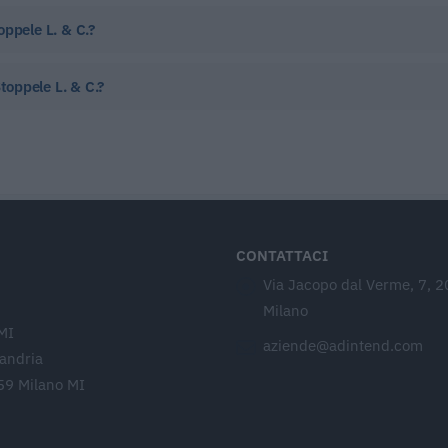
ppele L. & C.?
Stoppele L. & C.?
CONTATTACI
Via Jacopo dal Verme, 7, 
Milano
MI
aziende@adintend.com
sandria
59 Milano MI