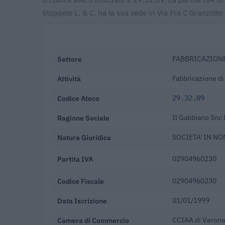
Stoppele L. & C. ha la sua sede in Via Fra C Granzotto
Settore
FABBRICAZIONE
Attività
Fabbricazione di 
Codice Ateco
29.32.09
Ragione Sociale
Il Gabbiano Snc 
Natura Giuridica
SOCIETA' IN N
Partita IVA
02904960230
Codice Fiscale
02904960230
Data Iscrizione
01/01/1999
Camera di Commercio
CCIAA di Verona