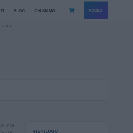
ACCEDI
ZI
BLOG
CHI SIAMO
E L. & C.
ori nca.
RIEPILOGO
 Snc Di