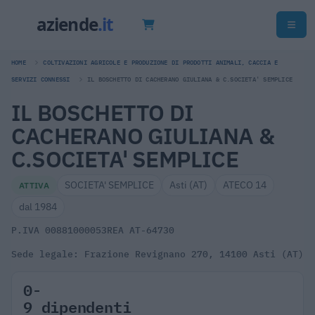
HOME
COLTIVAZIONI AGRICOLE E PRODUZIONE DI PRODOTTI ANIMALI, CACCIA E
SERVIZI CONNESSI
IL BOSCHETTO DI CACHERANO GIULIANA & C.SOCIETA' SEMPLICE
IL BOSCHETTO DI
CACHERANO GIULIANA &
C.SOCIETA' SEMPLICE
SOCIETA' SEMPLICE
Asti (AT)
ATECO 14
ATTIVA
dal 1984
P.IVA 00881000053
REA AT-64730
Sede legale: Frazione Revignano 270, 14100 Asti (AT)
0-
9 dipendenti