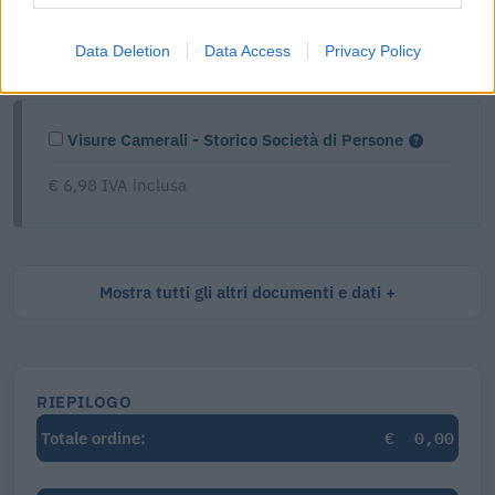
€ 5,39 IVA inclusa
Data Deletion
Data Access
Privacy Policy
Visure Camerali - Storico Società di Persone
€ 6,98 IVA inclusa
Mostra tutti gli altri documenti e dati
RIEPILOGO
€
0,00
Totale ordine: