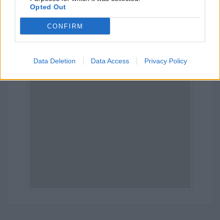
Comune:
Lonato del Garda
Opted Out
Provincia:
Brescia
CONFIRM
Regione:
Lombardia
Data Deletion
Data Access
Privacy Policy