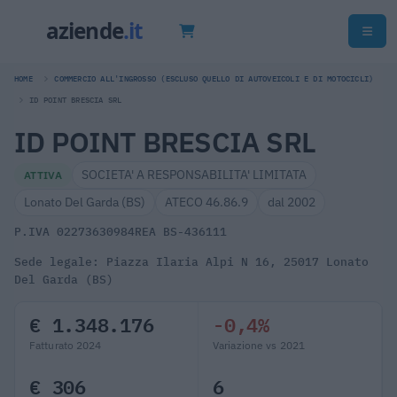
HOME
COMMERCIO ALL'INGROSSO (ESCLUSO QUELLO DI AUTOVEICOLI E DI MOTOCICLI)
ID POINT BRESCIA SRL
ID POINT BRESCIA SRL
SOCIETA' A RESPONSABILITA' LIMITATA
ATTIVA
Lonato Del Garda (BS)
ATECO 46.86.9
dal 2002
P.IVA 02273630984
REA BS-436111
Sede legale: Piazza Ilaria Alpi N 16, 25017 Lonato
Del Garda (BS)
€ 1.348.176
-0,4%
Fatturato 2024
Variazione vs 2021
€ 306
6