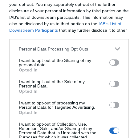
your opt-out. You may separately opt-out of the further
disclosure of your personal information by third parties on the
IAB’s list of downstream participants. This information may
also be disclosed by us to third parties on the
IAB’s List of
Confronto di settore
Downstream Participants
that may further disclose it to other
third parties.
Il fatturato di Id Point Brescia Srl (
1.348.176 euro
) è
in
linea con la
mediana delle aziende dello stesso settore in
Personal Data Processing Opt Outs
provincia di BS (
1.342.713 euro
), calcolata su 2.305
I want to opt-out of the Sharing of my
imprese.
personal data.
Opted In
Elaborazione sui bilanci depositati (Registro Imprese). Mediana per
divisione ATECO e provincia.
I want to opt-out of the Sale of my
Personal Data.
Opted In
I want to opt-out of processing my
Personal Data for Targeted Advertising.
Dove si trova
Opted In
I want to opt-out of Collection, Use,
Indirizzo:
Via Ilaria Alpi 16, 25017
Retention, Sale, and/or Sharing of my
Personal Data that Is Unrelated with the
Purposes for which it was collected.