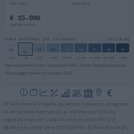
Utile 2024
Dipendenti
€ 15.000
Capitale sociale
F2
SCALA NAZIONALE DEL FATTURATO
FASCIA
F1
F3
F4
F5
F6
F7
F8
F9
F2
0-1M
1-2M
2-5M
5-10M
10-25M
25-50M
50-100M
100-500M
>500M
Dati economici relativi al bilancio 2024. Fonte: Registro Imprese.
Ultimo aggiornamento: 8 luglio 2026.
Id Point Brescia Srl opera nel settore: Commercio all'ingrosso
di altri prodotti intermedi n.c.a.. Nell'esercizio 2024 ha
registrato ricavi per 1.348.176 euro. Il codice ATECO è
46.86.9 e la partita IVA è 02273630984. Id Point Brescia Srl