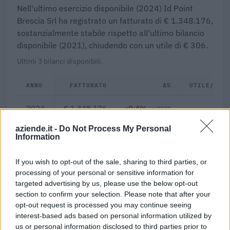
Nell'ultimo esercizio disponibile (2024) Id Point
Brescia Srl ha registrato un fatturato di € 1.348.176,
sostanzialmente stabile rispetto all'ultimo bilancio
disponibile (2021), chiudendo con un utile di € 306.
Ultimi 3 bilanci disponibili.
ANNO
FATTURATO
Δ%
UTILE/PER
2024
€ 1.348.176
-0,4%
€
vs 2021
aziende.it -
Do Not Process My Personal
2021
€ 1.353.511
+47,5%
Information
2020
€ 917.870
—
If you wish to opt-out of the sale, sharing to third parties, or
processing of your personal or sensitive information for
targeted advertising by us, please use the below opt-out
0,0%
€ 224.696
section to confirm your selection. Please note that after your
opt-out request is processed you may continue seeing
Margine netto
Fatturato per dipendente
interest-based ads based on personal information utilized by
us or personal information disclosed to third parties prior to
Indicatori calcolati dai dati dell'ultimo bilancio disponibile.