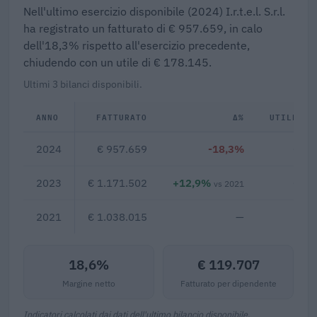
Nell'ultimo esercizio disponibile (2024) I.r.t.e.l. S.r.l.
ha registrato un fatturato di € 957.659, in calo
dell'18,3% rispetto all'esercizio precedente,
chiudendo con un utile di € 178.145.
Ultimi 3 bilanci disponibili.
ANNO
FATTURATO
Δ%
UTILE/PE
2024
€ 957.659
-18,3%
€ 17
2023
€ 1.171.502
+12,9%
€ 15
vs 2021
2021
€ 1.038.015
—
18,6%
€ 119.707
Margine netto
Fatturato per dipendente
Indicatori calcolati dai dati dell'ultimo bilancio disponibile.