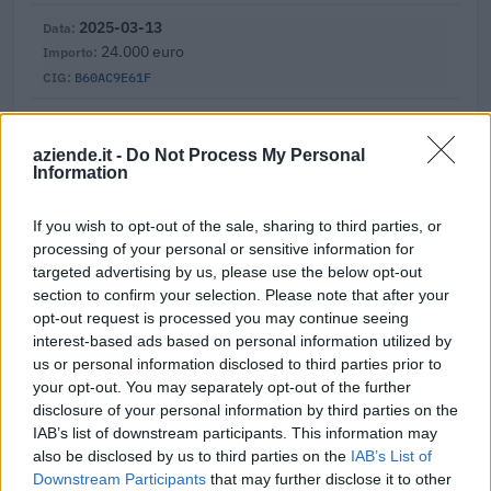
2025-03-13
24.000 euro
B60AC9E61F
2025-01-27
11.400 euro
aziende.it -
Do Not Process My Personal
Information
B57E54B929
Fonte:
ANAC – Banca Dati Nazionale Contratti Pubblici
(Open Data,
If you wish to opt-out of the sale, sharing to third parties, or
licenza CC BY-SA 4.0). Ogni CIG e' verificabile sul portale ANAC.
processing of your personal or sensitive information for
targeted advertising by us, please use the below opt-out
section to confirm your selection. Please note that after your
opt-out request is processed you may continue seeing
Aiuti di Stato e contributi pubblici
interest-based ads based on personal information utilized by
us or personal information disclosed to third parties prior to
I.r.t.e.l. S.r.l. risulta beneficiaria di 8 aiuti o contributi
your opt-out. You may separately opt-out of the further
pubblici per un totale di 45.200 euro (2021–2026).
disclosure of your personal information by third parties on the
IAB’s list of downstream participants. This information may
2026-01-28
also be disclosed by us to third parties on the
IAB’s List of
Esonero dal versamento dei contributi previdenziali
Downstream Participants
that may further disclose it to other