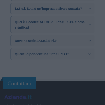
I.r.t.e.l. S.r.l. è un'impresa attiva o cessata?
Qual è il codice ATECO di I.r.t.e.l. S.r.l. e cosa
significa?
Dove ha sede I.r.t.e.l. S.r.l.?
Quanti dipendenti ha I.r.t.e.l. S.r.l.?
Contattaci