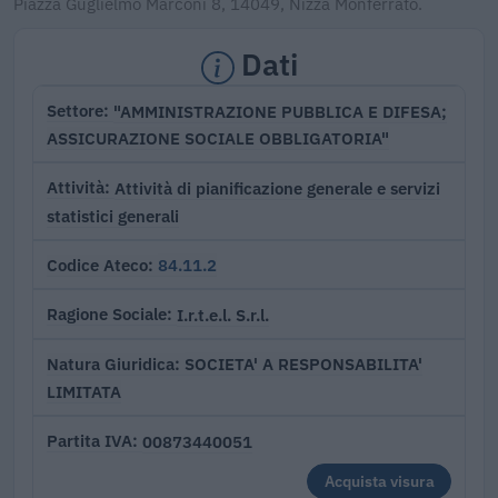
Piazza Guglielmo Marconi 8, 14049, Nizza Monferrato.
Dati
"AMMINISTRAZIONE PUBBLICA E DIFESA;
Settore
ASSICURAZIONE SOCIALE OBBLIGATORIA"
Attività di pianificazione generale e servizi
Attività
statistici generali
84.11.2
Codice Ateco
I.r.t.e.l. S.r.l.
Ragione Sociale
SOCIETA' A RESPONSABILITA'
Natura Giuridica
LIMITATA
00873440051
Partita IVA
Acquista visura