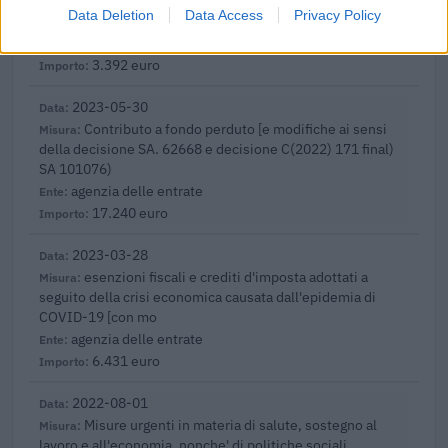
formazione continua per la concessioni di aiuti di stato
Data Deletion
Data Access
Privacy Policy
esentati ai s
FONDIMPRESA
3.392 euro
2023-05-30
Contributo a fondo perduto [e modifiche ai sensi
della decisione SA. 62668 e decisione C(2022) 171 final)
SA 101076)
agenzia delle entrate
17.240 euro
2023-03-28
esenzioni fiscali e crediti d'imposta adottati a
seguito della crisi economica causata dall'epidemia di
COVID-19 [con mo
agenzia delle entrate
6.431 euro
2022-08-01
Misure urgenti in materia di salute, sostegno al
lavoro e all'economia, nonche' di politiche sociali