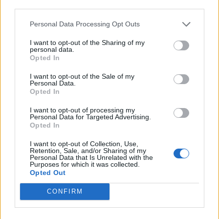
per l'assunzione di giovani lavoratori ( art. 1 comma 10-15
third parties.
L. 178/
inps
Personal Data Processing Opt Outs
5.237 euro
I want to opt-out of the Sharing of my
personal data.
2025-06-17
Opted In
Regolamento per i fondi interprofessionali per la
formazione continua per la concessioni di aiuti di stato
I want to opt-out of the Sale of my
Personal Data.
esentati ai s
Opted In
FONDIMPRESA
6.160 euro
I want to opt-out of processing my
Personal Data for Targeted Advertising.
Opted In
2025-01-31
Esonero dal versamento dei contributi previdenziali
I want to opt-out of Collection, Use,
per l'assunzione di giovani lavoratori ( art. 1 comma 10-15
Retention, Sale, and/or Sharing of my
L. 178/
Personal Data that Is Unrelated with the
Purposes for which it was collected.
inps
Opted Out
4.439 euro
CONFIRM
2024-05-20
Regolamento per i fondi interprofessionali per la