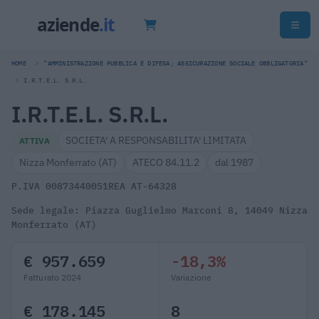
HOME
"AMMINISTRAZIONE PUBBLICA E DIFESA; ASSICURAZIONE SOCIALE OBBLIGATORIA"
I.R.T.E.L. S.R.L.
I.R.T.E.L. S.R.L.
SOCIETA' A RESPONSABILITA' LIMITATA
ATTIVA
Nizza Monferrato (AT)
ATECO 84.11.2
dal 1987
P.IVA 00873440051
REA AT-64328
Sede legale: Piazza Guglielmo Marconi 8, 14049 Nizza
Monferrato (AT)
€ 957.659
-18,3%
Fatturato 2024
Variazione
€ 178.145
8