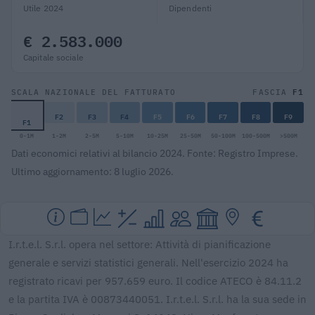
Utile 2024
Dipendenti
€ 2.583.000
Capitale sociale
F1
SCALA NAZIONALE DEL FATTURATO
FASCIA
F2
F3
F4
F5
F6
F7
F8
F9
F1
0-1M
1-2M
2-5M
5-10M
10-25M
25-50M
50-100M
100-500M
>500M
Dati economici relativi al bilancio 2024. Fonte: Registro Imprese.
Ultimo aggiornamento: 8 luglio 2026.
I.r.t.e.l. S.r.l. opera nel settore: Attività di pianificazione
generale e servizi statistici generali. Nell'esercizio 2024 ha
registrato ricavi per 957.659 euro. Il codice ATECO è 84.11.2
e la partita IVA è 00873440051. I.r.t.e.l. S.r.l. ha la sua sede in