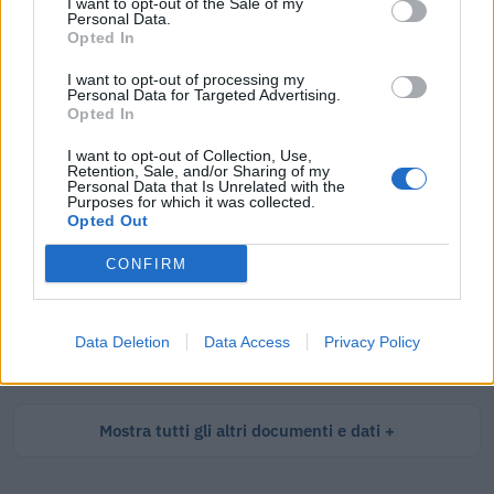
I want to opt-out of the Sale of my
Personal Data.
Tutti i documenti e servizi disponibili →
Opted In
Documenti più richiesti
I want to opt-out of processing my
Personal Data for Targeted Advertising.
Opted In
Visure Camerali - Società di Persone
I want to opt-out of Collection, Use,
Retention, Sale, and/or Sharing of my
€ 5,39 IVA inclusa
Personal Data that Is Unrelated with the
Purposes for which it was collected.
Opted Out
CONFIRM
Visure Camerali - Storico Società di Persone
€ 6,98 IVA inclusa
Data Deletion
Data Access
Privacy Policy
Mostra tutti gli altri documenti e dati