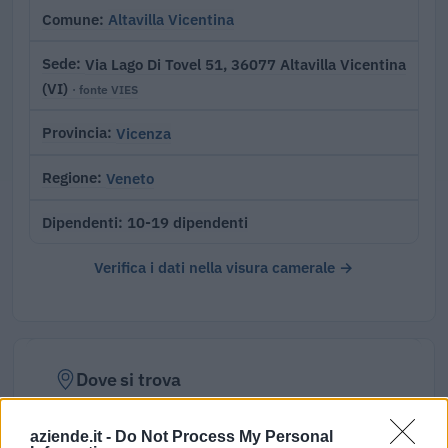
Altavilla Vicentina
Comune
Via Lago Di Tovel 51, 36077 Altavilla Vicentina
Sede
(VI)
· fonte VIES
Vicenza
Provincia
Veneto
Regione
10-19 dipendenti
Dipendenti
Verifica i dati nella visura camerale →
Dove si trova
Indirizzo:
Via Lago Di Tovel 51, 36077
aziende.it -
Do Not Process My Personal