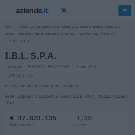
HOME
"INDUSTRIA DEL LEGNO E DEI PRODOTTI IN LEGNO E SUGHERO (ESCLUSI I
MOBILI); FABBRICAZIONE DI ARTICOLI IN PAGLIA E MATERIALI DA INTRECCIO"
I.B.L. S.P.A.
I.B.L. S.P.A.
SOCIETA' PER AZIONI
Milano (MI)
ATTIVA
ATECO 16.24
P.IVA 04588630154
REA MI-1024676
Sede legale: Piazzetta Guastalla 0007, 20122 Milano
(MI)
€ 37.823.135
-1,3%
Fatturato 2024
Variazione