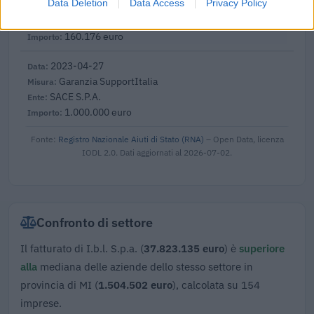
Data Deletion
Data Access
Privacy Policy
consumo di energia elettrica
Cassa per i servizi energetici e ambientali CSEA
160.176 euro
2023-04-27
Garanzia SupportItalia
SACE S.P.A.
1.000.000 euro
Fonte:
Registro Nazionale Aiuti di Stato (RNA)
– Open Data, licenza
IODL 2.0. Dati aggiornati al 2026-07-02.
Confronto di settore
Il fatturato di I.b.l. S.p.a. (
37.823.135 euro
) è
superiore
alla
mediana delle aziende dello stesso settore in
provincia di MI (
1.504.502 euro
), calcolata su 154
imprese.