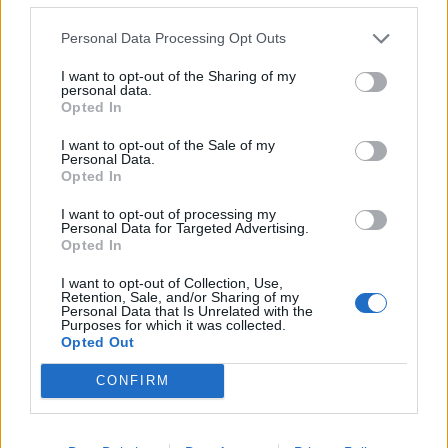
per nuove assunzioni/trasformazioni a tempo
indeterminato nel bienni
Personal Data Processing Opt Outs
inps
47.533 euro
I want to opt-out of the Sharing of my
personal data.
Opted In
2025-01-31
Esonero dal versamento dei contributi previdenziali
I want to opt-out of the Sale of my
per l'assunzione di giovani lavoratori ( art. 1 comma 10-15
Personal Data.
Opted In
L. 178/
inps
I want to opt-out of processing my
6.366 euro
Personal Data for Targeted Advertising.
Opted In
2025-01-24
I want to opt-out of Collection, Use,
Esonero dal versamento dei contributi previdenziali
Retention, Sale, and/or Sharing of my
per nuove assunzioni/trasformazioni a tempo
Personal Data that Is Unrelated with the
Purposes for which it was collected.
indeterminato nel bienni
Opted Out
inps
54.687 euro
CONFIRM
2023-05-03
Agevolazioni a favore delle imprese a forte