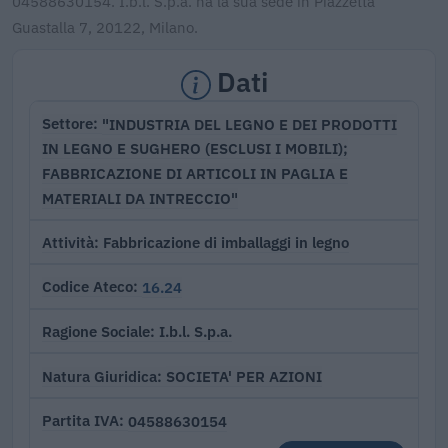
04588630154. I.b.l. S.p.a. ha la sua sede in Piazzetta
Guastalla 7, 20122, Milano.
Dati
"INDUSTRIA DEL LEGNO E DEI PRODOTTI
Settore
IN LEGNO E SUGHERO (ESCLUSI I MOBILI);
FABBRICAZIONE DI ARTICOLI IN PAGLIA E
MATERIALI DA INTRECCIO"
Fabbricazione di imballaggi in legno
Attività
16.24
Codice Ateco
I.b.l. S.p.a.
Ragione Sociale
SOCIETA' PER AZIONI
Natura Giuridica
04588630154
Partita IVA