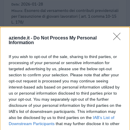
2026-01-28
Esonero dal versamento dei contributi previdenziali
per l'assunzione di giovani lavoratori ( art. 1 comma 10-15
L. 178/
inps
65 euro
aziende.it -
Do Not Process My Personal
Information
2025-11-04
Agevolazioni a favore delle imprese a forte
If you wish to opt-out of the sale, sharing to third parties, or
consumo di energia elettrica
processing of your personal or sensitive information for
Cassa per i servizi energetici e ambientali CSEA
targeted advertising by us, please use the below opt-out
261.166 euro
section to confirm your selection. Please note that after your
opt-out request is processed you may continue seeing
2025-06-26
interest-based ads based on personal information utilized by
Agevolazioni a favore delle imprese a forte
us or personal information disclosed to third parties prior to
consumo di energia elettrica
your opt-out. You may separately opt-out of the further
Cassa per i servizi energetici e ambientali CSEA
disclosure of your personal information by third parties on the
126.659 euro
IAB’s list of downstream participants. This information may
also be disclosed by us to third parties on the
IAB’s List of
2025-03-21
Downstream Participants
that may further disclose it to other
Esonero dal versamento dei contributi previdenziali
third parties.