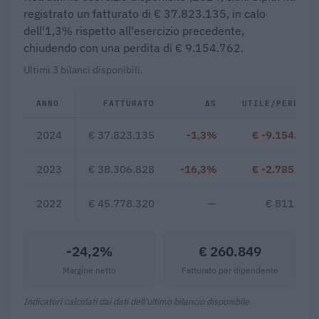
registrato un fatturato di € 37.823.135, in calo
dell'1,3% rispetto all'esercizio precedente,
chiudendo con una perdita di € 9.154.762.
Ultimi 3 bilanci disponibili.
ANNO
FATTURATO
Δ%
UTILE/PERDITA
2024
€ 37.823.135
-1,3%
€ -9.154.762
2023
€ 38.306.828
-16,3%
€ -2.785.474
2022
€ 45.778.320
—
€ 811.517
-24,2%
€ 260.849
Margine netto
Fatturato per dipendente
Indicatori calcolati dai dati dell'ultimo bilancio disponibile.