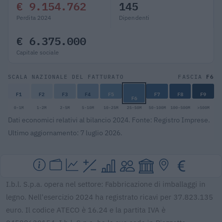
€ 9.154.762
145
Perdita 2024
Dipendenti
€ 6.375.000
Capitale sociale
F6
SCALA NAZIONALE DEL FATTURATO
FASCIA
F1
F2
F3
F4
F5
F7
F8
F9
F6
0-1M
1-2M
2-5M
5-10M
10-25M
25-50M
50-100M
100-500M
>500M
Dati economici relativi al bilancio 2024. Fonte: Registro Imprese.
Ultimo aggiornamento: 7 luglio 2026.
I.b.l. S.p.a. opera nel settore: Fabbricazione di imballaggi in
legno. Nell'esercizio 2024 ha registrato ricavi per 37.823.135
euro. Il codice ATECO è 16.24 e la partita IVA è