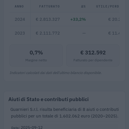
ANNO
FATTURATO
Δ%
UTILE/PERDITA
2024
€ 2.813.327
+33,2%
€ 20.256
2023
€ 2.111.772
—
€ 11.473
0,7%
€ 312.592
Margine netto
Fatturato per dipendente
Indicatori calcolati dai dati dell'ultimo bilancio disponibile.
Aiuti di Stato e contributi pubblici
Guarnieri S.r.l. risulta beneficiaria di 8 aiuti o contributi
pubblici per un totale di 1.602.062 euro (2020–2025).
2025-09-12