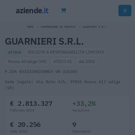
HOME
COSTRUZIONE DI EDIFICI
GUARNIERI S.R.L.
GUARNIERI S.R.L.
SOCIETA' A RESPONSABILITA' LIMITATA
ATTIVA
Ronco All'adige (VR)
ATECO 41
dal 2003
P.IVA 03313340238
REA VR-326285
Sede legale: Via Rote 4/b, 37055 Ronco All'adige
(VR)
€ 2.813.327
+33,2%
Fatturato 2024
Variazione
€ 20.256
9
Utile 2024
Dipendenti