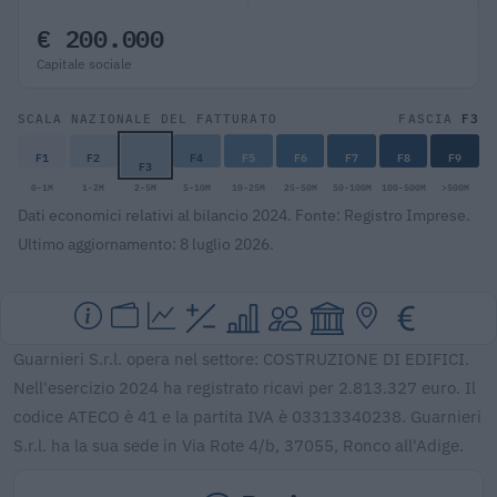
€ 200.000
Capitale sociale
F3
SCALA NAZIONALE DEL FATTURATO
FASCIA
F1
F2
F4
F5
F6
F7
F8
F9
F3
0-1M
1-2M
2-5M
5-10M
10-25M
25-50M
50-100M
100-500M
>500M
Dati economici relativi al bilancio 2024. Fonte: Registro Imprese.
Ultimo aggiornamento: 8 luglio 2026.
Guarnieri S.r.l. opera nel settore: COSTRUZIONE DI EDIFICI.
Nell'esercizio 2024 ha registrato ricavi per 2.813.327 euro. Il
codice ATECO è 41 e la partita IVA è 03313340238. Guarnieri
S.r.l. ha la sua sede in Via Rote 4/b, 37055, Ronco all'Adige.