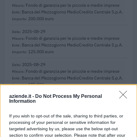
Fondo di garanzia per le piccole e medie imprese
Banca del Mezzogiorno MedioCredito Centrale S.p.A.
200.000 euro
2025-08-29
Fondo di garanzia per le piccole e medie imprese
Banca del Mezzogiorno MedioCredito Centrale S.p.A.
125.000 euro
2025-08-29
Fondo di garanzia per le piccole e medie imprese
Banca del Mezzogiorno MedioCredito Centrale S.p.A.
175.000 euro
aziende.it -
Do Not Process My Personal
2022-12-02
Information
Fondo di garanzia per le piccole e medie imprese
Banca del Mezzogiorno MedioCredito Centrale S.p.A.
If you wish to opt-out of the sale, sharing to third parties, or
240.000 euro
processing of your personal or sensitive information for
targeted advertising by us, please use the below opt-out
2022-09-23
section to confirm your selection. Please note that after your