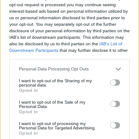
Nuova Sabatini - Finanziamenti per l'acquisto di
opt-out request is processed you may continue seeing
nuovi macchinari, impianti e attrezzature da parte delle
interest-based ads based on personal information utilized by
piccole e medi
us or personal information disclosed to third parties prior to
Ministero delle Imprese e del Made in Italy -
your opt-out. You may separately opt-out of the further
Dipartimento per le politiche per
disclosure of your personal information by third parties on the
7.065 euro
IAB’s list of downstream participants. This information may
also be disclosed by us to third parties on the
IAB’s List of
2020-12-31
Downstream Participants
that may further disclose it to other
COVID-19: Fondo di garanzia PMI Aiuto di stato SA.
third parties.
56966 (2020/N)
Banca del Mezzogiorno MedioCredito Centrale S.p.A.
Personal Data Processing Opt Outs
811.069 euro
I want to opt-out of the Sharing of my
2020-12-04
personal data.
Opted In
GARANZIA DEL FONDO A VALERE SULLA SEZIONE
SPECIALE DI CUI ALL’ARTICOLO 56 DEL DECRETO-LEGGE
I want to opt-out of the Sale of my
DEL 17 MARZO 2020 N. 18
Personal Data.
Banca del Mezzogiorno MedioCredito Centrale S.p.A.
Opted In
33.406 euro
I want to opt-out of processing my
Personal Data for Targeted Advertising.
2020-12-04
Opted In
GARANZIA DEL FONDO A VALERE SULLA SEZIONE