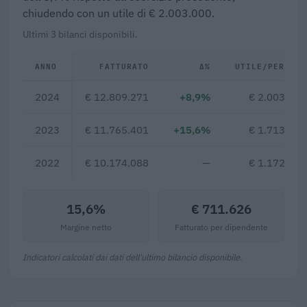
chiudendo con un utile di € 2.003.000.
Ultimi 3 bilanci disponibili.
ANNO
FATTURATO
Δ%
UTILE/PERDITA
2024
€ 12.809.271
+8,9%
€ 2.003.000
2023
€ 11.765.401
+15,6%
€ 1.713.222
2022
€ 10.174.088
—
€ 1.172.111
15,6%
€ 711.626
Margine netto
Fatturato per dipendente
Indicatori calcolati dai dati dell'ultimo bilancio disponibile.