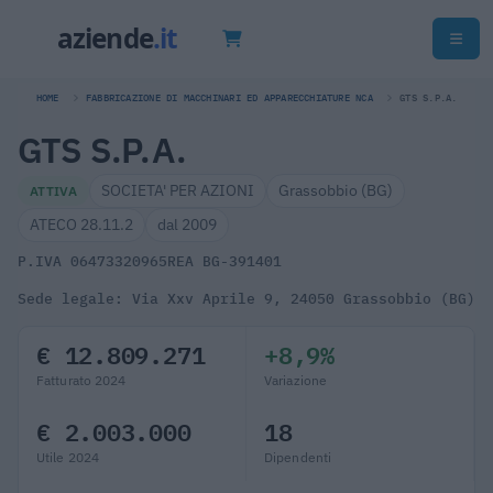
HOME
FABBRICAZIONE DI MACCHINARI ED APPARECCHIATURE NCA
GTS S.P.A.
GTS S.P.A.
SOCIETA' PER AZIONI
Grassobbio (BG)
ATTIVA
ATECO 28.11.2
dal 2009
P.IVA 06473320965
REA BG-391401
Sede legale: Via Xxv Aprile 9, 24050 Grassobbio (BG)
€ 12.809.271
+8,9%
Fatturato 2024
Variazione
€ 2.003.000
18
Utile 2024
Dipendenti