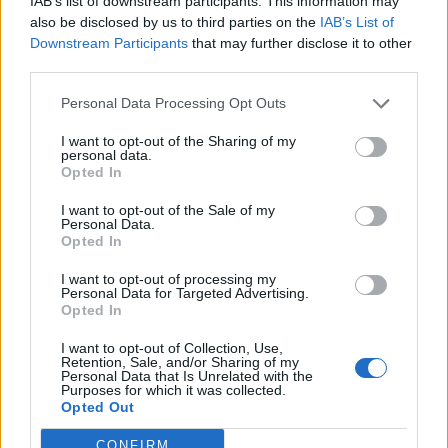
IAB’s list of downstream participants. This information may
825.000 euro
also be disclosed by us to third parties on the
IAB’s List of
Downstream Participants
that may further disclose it to other
2024-10-26
third parties.
Credito d'imposta formazione 4.0
Agenzia delle Entrate
Personal Data Processing Opt Outs
11.182 euro
I want to opt-out of the Sharing of my
personal data.
2024-06-04
Opted In
Regolamento per i fondi interprofessionali per la
formazione continua per la concessioni di aiuti di stato
I want to opt-out of the Sale of my
Personal Data.
esentati ai s
Opted In
FONDIMPRESA
6.414 euro
I want to opt-out of processing my
Personal Data for Targeted Advertising.
Opted In
2024-03-12
Contributo a fondo perduto "perequativo"
I want to opt-out of Collection, Use,
[decisione su SA.100155 e modifiche (estensione
Retention, Sale, and/or Sharing of my
Personal Data that Is Unrelated with the
temporale al 30.6.22) ai sensi
Purposes for which it was collected.
agenzia delle entrate
Opted Out
15.714 euro
CONFIRM