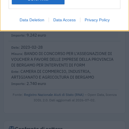
2023-04-19
esenzioni fiscali e crediti d'imposta adottati a
seguito della crisi economica causata dall'epidemia di
Data Deletion
Data Access
Privacy Policy
COVID-19 [con mo
agenzia delle entrate
9.242 euro
2023-02-28
BANDO DI CONCORSO PER L’ASSEGNAZIONE DI
VOUCHER A FAVORE DELLE IMPRESE DELLA PROVINCIA
DI BERGAMO PER INTERVENTI DI FORM
CAMERA DI COMMERCIO, INDUSTRIA,
ARTIGIANATO E AGRICOLTURA DI BERGAMO
2.740 euro
Fonte:
Registro Nazionale Aiuti di Stato (RNA)
– Open Data, licenza
IODL 2.0. Dati aggiornati al 2026-07-02.
Confronto di settore