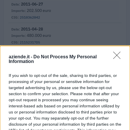
2011-06-27
202.500 euro
2510362042
2011-04-28
480.000 euro
21152317D5
Fonte:
ANAC – Banca Dati Nazionale Contratti Pubblici
(Open Data,
aziende.it -
Do Not Process My Personal
licenza CC BY-SA 4.0). Ogni CIG e' verificabile sul portale ANAC.
Information
If you wish to opt-out of the sale, sharing to third parties, or
processing of your personal or sensitive information for
Aiuti di Stato e contributi pubblici
targeted advertising by us, please use the below opt-out
section to confirm your selection. Please note that after your
Gts S.p.a. risulta beneficiaria di 6 aiuti o contributi pubblici
opt-out request is processed you may continue seeing
per un totale di 870.292 euro (2023–2024).
interest-based ads based on personal information utilized by
us or personal information disclosed to third parties prior to
2024-12-24
your opt-out. You may separately opt-out of the further
Fondo di garanzia per le piccole e medie imprese
disclosure of your personal information by third parties on the
Banca del Mezzogiorno MedioCredito Centrale S.p.A.