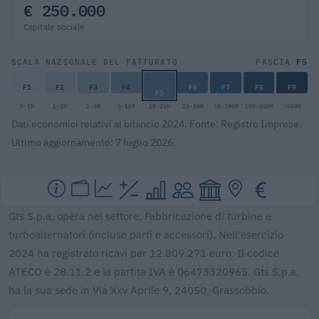
€ 250.000
Capitale sociale
F5
SCALA NAZIONALE DEL FATTURATO
FASCIA
F1
F2
F3
F4
F6
F7
F8
F9
F5
0-1M
1-2M
2-5M
5-10M
10-25M
25-50M
50-100M
100-500M
>500M
Dati economici relativi al bilancio 2024. Fonte: Registro Imprese.
Ultimo aggiornamento: 7 luglio 2026.
Gts S.p.a. opera nel settore: Fabbricazione di turbine e
turboalternatori (incluse parti e accessori). Nell'esercizio
2024 ha registrato ricavi per 12.809.271 euro. Il codice
ATECO è 28.11.2 e la partita IVA è 06473320965. Gts S.p.a.
ha la sua sede in Via Xxv Aprile 9, 24050, Grassobbio.