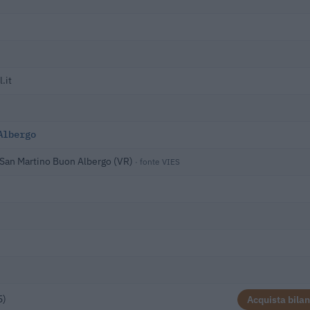
.it
Albergo
 San Martino Buon Albergo (VR)
· fonte VIES
5)
Acquista bilan