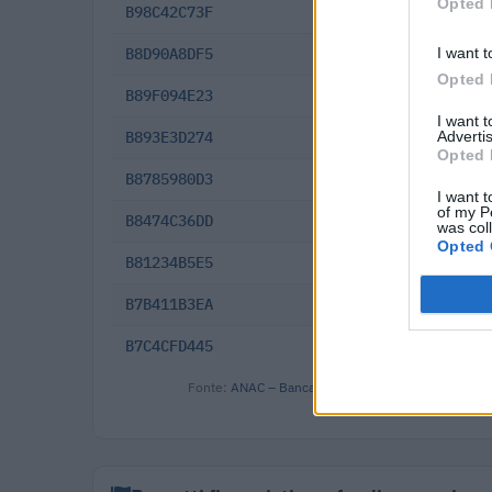
Opted 
B98C42C73F
2025-12-11
I want t
B8D90A8DF5
2025-10-29
Opted 
B89F094E23
2025-10-13
I want 
Advertis
B893E3D274
2025-10-09
Opted 
B8785980D3
2025-10-02
I want t
of my P
B8474C36DD
2025-09-17
was col
Opted 
B81234B5E5
2025-08-28
B7B411B3EA
2025-08-10
B7C4CFD445
2025-07-28
Fonte:
ANAC – Banca Dati Nazionale Contratti Pubbl