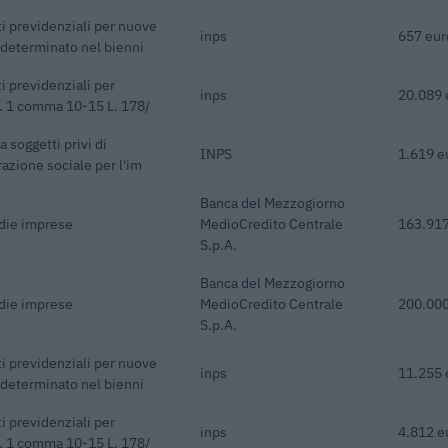
i previdenziali per nuove
inps
657 eur
ndeterminato nel bienni
i previdenziali per
inps
20.089 
rt. 1 comma 10-15 L. 178/
 soggetti privi di
INPS
1.619 e
razione sociale per l'im
Banca del Mezzogiorno
edie imprese
MedioCredito Centrale
163.917
S.p.A.
Banca del Mezzogiorno
edie imprese
MedioCredito Centrale
200.000
S.p.A.
i previdenziali per nuove
inps
11.255 
ndeterminato nel bienni
i previdenziali per
inps
4.812 e
rt. 1 comma 10-15 L. 178/