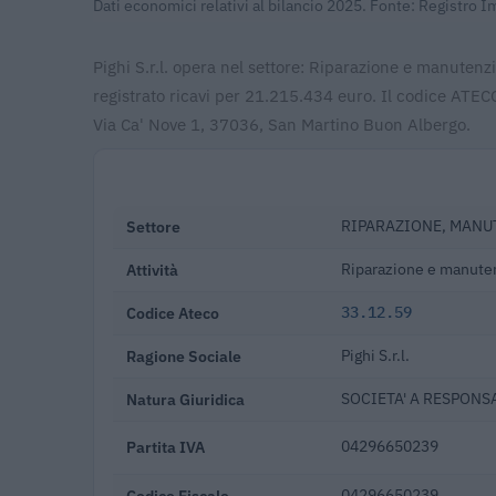
Dati economici relativi al bilancio 2025. Fonte: Registro 
Pighi S.r.l. opera nel settore: Riparazione e manuten
registrato ricavi per 21.215.434 euro. Il codice ATECO
Via Ca' Nove 1, 37036, San Martino Buon Albergo.
Settore
RIPARAZIONE, MANU
Attività
Riparazione e manuten
Codice Ateco
33.12.59
Ragione Sociale
Pighi S.r.l.
Natura Giuridica
SOCIETA' A RESPONSA
Partita IVA
04296650239
Codice Fiscale
04296650239