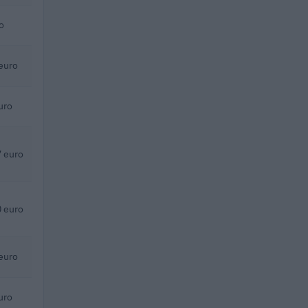
o
euro
uro
 euro
 euro
euro
uro