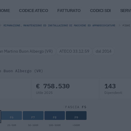
HOME
CODICE ATECO
FATTURATO
CODICI SDI
SERVI
RIPARAZIONE, MANUTENZIONE ED INSTALLAZIONE DI MACCHINE ED APPARECCHIATURE
PIGHI
an Martino Buon Albergo (VR)
ATECO 33.12.59
dal 2014
o Buon Albergo (VR)
€ 758.530
143
Utile 2025
Dipendenti
F5
FASCIA
F6
F7
F8
F9
25-50M
50-100M
100-500M
>500M