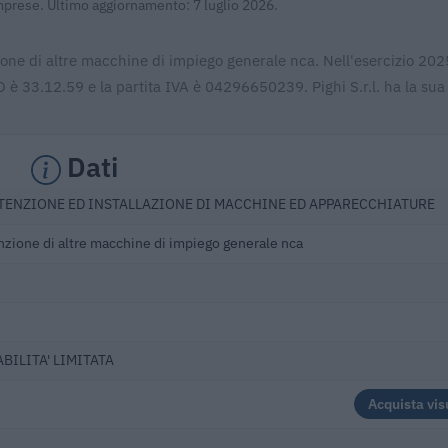
Imprese. Ultimo aggiornamento: 7 luglio 2026.
zione di altre macchine di impiego generale nca. Nell'esercizio 202
 è 33.12.59 e la partita IVA è 04296650239. Pighi S.r.l. ha la sua
Dati
TENZIONE ED INSTALLAZIONE DI MACCHINE ED APPARECCHIATURE
zione di altre macchine di impiego generale nca
BILITA' LIMITATA
Acquista vis