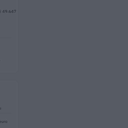
di 49.647
.
O
euro