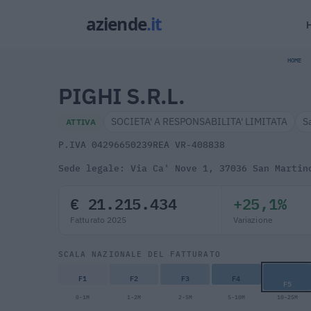
HOME
PIGHI S.R.L.
SOCIETA' A RESPONSABILITA' LIMITATA
S
ATTIVA
P.IVA 04296650239
REA VR-408838
Sede legale: Via Ca' Nove 1, 37036 San Martin
€ 21.215.434
+25,1%
Fatturato 2025
Variazione
SCALA NAZIONALE DEL FATTURATO
F1
F2
F3
F4
F5
0-1M
1-2M
2-5M
5-10M
10-25M