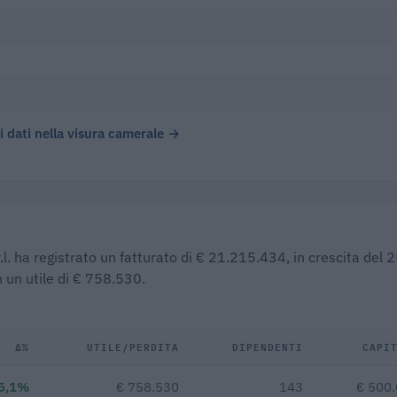
)
 i dati nella visura camerale →
r.l. ha registrato un fatturato di € 21.215.434, in crescita del
 un utile di € 758.530.
Δ%
UTILE/PERDITA
DIPENDENTI
CAPI
5,1%
€ 758.530
143
€ 500