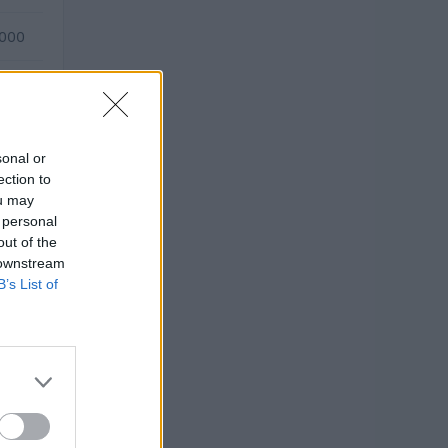
.000
.000
sonal or
ection to
ou may
 personal
out of the
 downstream
B’s List of
).