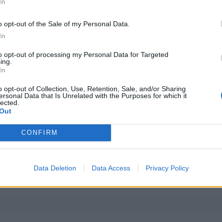
In
44.735 euro
o opt-out of the Sale of my Personal Data.
6.128 euro
In
53.568 euro
to opt-out of processing my Personal Data for Targeted
ing.
9.590 euro
In
10.888 euro
o opt-out of Collection, Use, Retention, Sale, and/or Sharing
ersonal Data that Is Unrelated with the Purposes for which it
10.500 euro
lected.
Out
44.735 euro
CONFIRM
62.468 euro
18.987 euro
Data Deletion
Data Access
Privacy Policy
ici
(Open Data, licenza CC BY-SA 4.0). Ogni CIG e' verificabile sul portale ANAC.