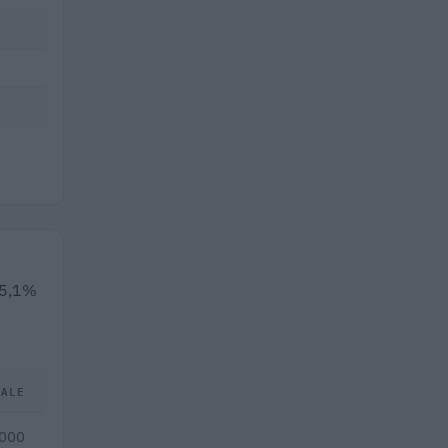
 25,1%
TALE
.000