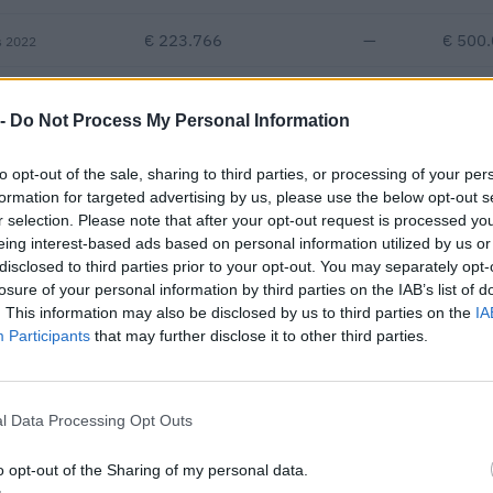
€ 223.766
—
€ 500
s 2022
—
€ 573.646
—
€ 500
 -
Do Not Process My Personal Information
€ 148.360
to opt-out of the sale, sharing to third parties, or processing of your per
Fatturato per dipendente
formation for targeted advertising by us, please use the below opt-out s
r selection. Please note that after your opt-out request is processed y
eing interest-based ads based on personal information utilized by us or
disclosed to third parties prior to your opt-out. You may separately opt-
losure of your personal information by third parties on the IAB’s list of
. This information may also be disclosed by us to third parties on the
IA
Participants
that may further disclose it to other third parties.
blici per un importo complessivo di 3.414.424 euro (dati 2017–2025
l Data Processing Opt Outs
IMPORTO AGGIUDICATO
19.400 euro
o opt-out of the Sharing of my personal data.