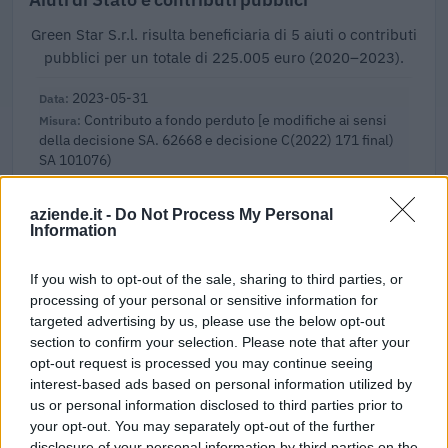
Green Star S.r.l. risulta beneficiaria di 5 aiuti o contributi
pubblici per un totale di 225.005 euro (2020–2023).
2023-05-31
Contributo a fondo perduto [e modifiche ai sensi
della decisione SA. 62668 e decisione C(2022) 171 final)
SA 101076)
agenzia delle entrate
15.420 euro
aziende.it -
Do Not Process My Personal
Information
2023-04-18
esenzioni fiscali e crediti d'imposta adottati a
If you wish to opt-out of the sale, sharing to third parties, or
seguito della crisi economica causata dall'epidemia di
processing of your personal or sensitive information for
COVID-19 [con mo
targeted advertising by us, please use the below opt-out
agenzia delle entrate
section to confirm your selection. Please note that after your
3.750 euro
opt-out request is processed you may continue seeing
interest-based ads based on personal information utilized by
2023-04-07
us or personal information disclosed to third parties prior to
esenzioni fiscali e crediti d'imposta adottati a
your opt-out. You may separately opt-out of the further
seguito della crisi economica causata dall'epidemia di
disclosure of your personal information by third parties on the