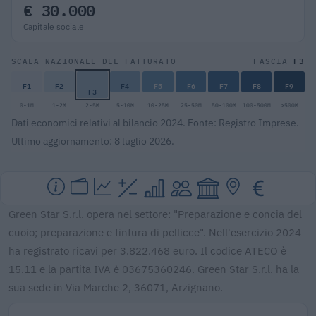
€ 30.000
Capitale sociale
F3
SCALA NAZIONALE DEL FATTURATO
FASCIA
F1
F2
F4
F5
F6
F7
F8
F9
F3
0-1M
1-2M
2-5M
5-10M
10-25M
25-50M
50-100M
100-500M
>500M
Dati economici relativi al bilancio 2024. Fonte: Registro Imprese.
Ultimo aggiornamento: 8 luglio 2026.
Green Star S.r.l. opera nel settore: "Preparazione e concia del
cuoio; preparazione e tintura di pellicce". Nell'esercizio 2024
ha registrato ricavi per 3.822.468 euro. Il codice ATECO è
15.11 e la partita IVA è 03675360246. Green Star S.r.l. ha la
sua sede in Via Marche 2, 36071, Arzignano.