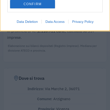
CONFIRM
Confronto di settore
Il fatturato di Green Star S.r.l. (
3.822.468 euro
) è
Data Deletion
Data Access
Privacy Policy
superiore alla
mediana delle aziende dello stesso settore
in provincia di VI (
2.116.911 euro
), calcolata su 357
imprese.
Elaborazione sui bilanci depositati (Registro Imprese). Mediana per
divisione ATECO e provincia.
Dove si trova
Indirizzo:
Via Marche 2, 36071
Comune:
Arzignano
Provincia:
Vicenza