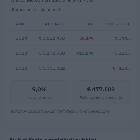
Ultimi 3 bilanci disponibili.
ANNO
FATTURATO
Δ%
UTILE/PERDITA
2024
€ 3.822.468
-38,1%
€ 344.735
2023
€ 6.172.988
+13,2%
€ 126.269
2022
€ 5.451.322
—
€ -119.327
9,0%
€ 477.809
Margine netto
Fatturato per dipendente
Indicatori calcolati dai dati dell'ultimo bilancio disponibile.
Aiuti di Stato e contributi pubblici