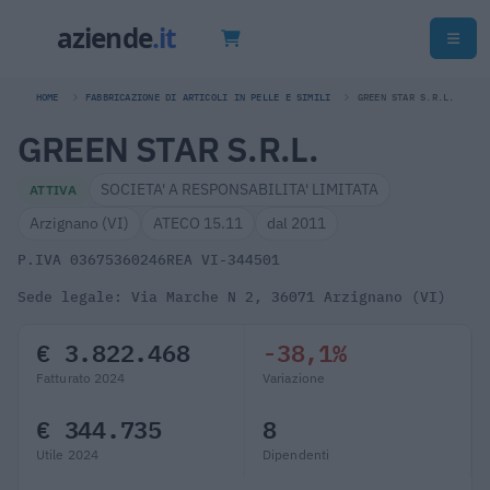
HOME
FABBRICAZIONE DI ARTICOLI IN PELLE E SIMILI
GREEN STAR S.R.L.
GREEN STAR S.R.L.
SOCIETA' A RESPONSABILITA' LIMITATA
ATTIVA
Arzignano (VI)
ATECO 15.11
dal 2011
P.IVA 03675360246
REA VI-344501
Sede legale: Via Marche N 2, 36071 Arzignano (VI)
€ 3.822.468
-38,1%
Fatturato 2024
Variazione
€ 344.735
8
Utile 2024
Dipendenti