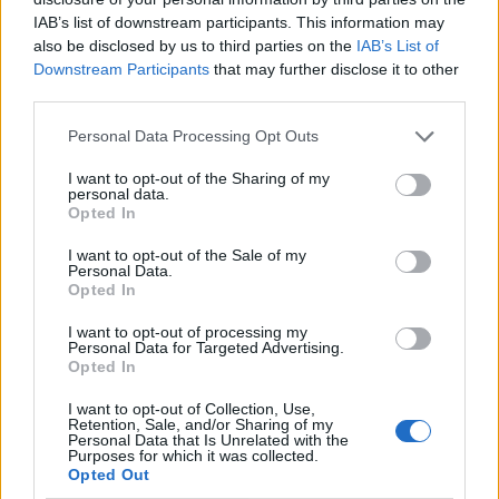
COVID-19 [con mo
IAB’s list of downstream participants. This information may
agenzia delle entrate
also be disclosed by us to third parties on the
IAB’s List of
1.038 euro
Downstream Participants
that may further disclose it to other
third parties.
2022-02-19
Esonero dal versamento dei contributi previdenziali
Personal Data Processing Opt Outs
per aziende che non richiedono trattamenti di cassa
integrazione
I want to opt-out of the Sharing of my
personal data.
inps
Opted In
2.783 euro
I want to opt-out of the Sale of my
2020-12-20
Personal Data.
Opted In
COVID-19: Fondo di garanzia PMI Aiuto di stato SA.
56966 (2020/N)
I want to opt-out of processing my
Banca del Mezzogiorno MedioCredito Centrale S.p.A.
Personal Data for Targeted Advertising.
202.014 euro
Opted In
Fonte:
Registro Nazionale Aiuti di Stato (RNA)
– Open Data, licenza
I want to opt-out of Collection, Use,
Retention, Sale, and/or Sharing of my
IODL 2.0. Dati aggiornati al 2026-07-02.
Personal Data that Is Unrelated with the
Purposes for which it was collected.
Opted Out