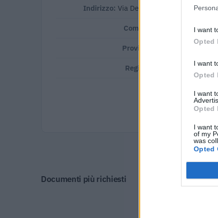
Indirizzo:
Via Dell'artigianato 128, 3704
Persona
Comune:
Zimella
I want t
Opted 
Provincia:
Verona
I want t
Regione:
Veneto
Opted 
I want 
Advertis
Opted 
I want t
of my P
was col
Opted 
Tutti i do
Documenti più richiesti
Visure Camerali