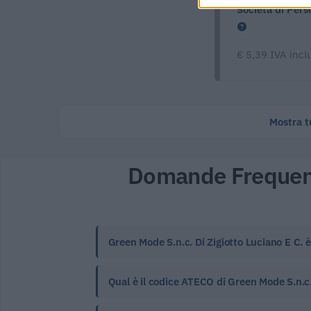
Società di Pers
€ 5,39 IVA incl
Mostra tu
Domande Frequen
Green Mode S.n.c. Di Zigiotto Luciano E C. 
Qual è il codice ATECO di Green Mode S.n.c. 