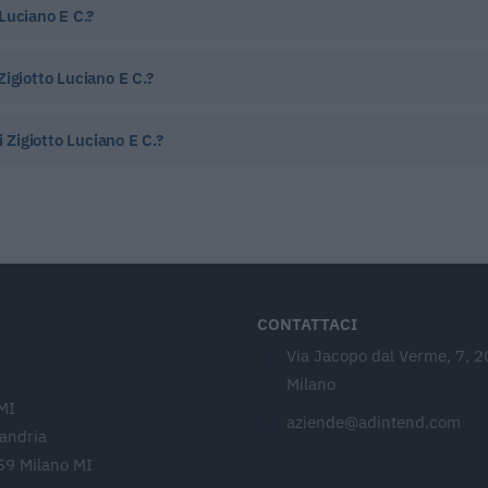
Luciano E C.?
igiotto Luciano E C.?
i Zigiotto Luciano E C.?
CONTATTACI
Via Jacopo dal Verme, 7, 
Milano
MI
aziende@adintend.com
sandria
59 Milano MI