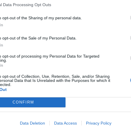
0
l Data Processing Opt Outs
o opt-out of the Sharing of my personal data.
In
o opt-out of the Sale of my Personal Data.
In
to opt-out of processing my Personal Data for Targeted
ing.
In
o opt-out of Collection, Use, Retention, Sale, and/or Sharing
ersonal Data that Is Unrelated with the Purposes for which it
lected.
Out
cumenti e servizi disponibili →
CONFIRM
Data Deletion
Data Access
Privacy Policy
 -
Visure Camerali -