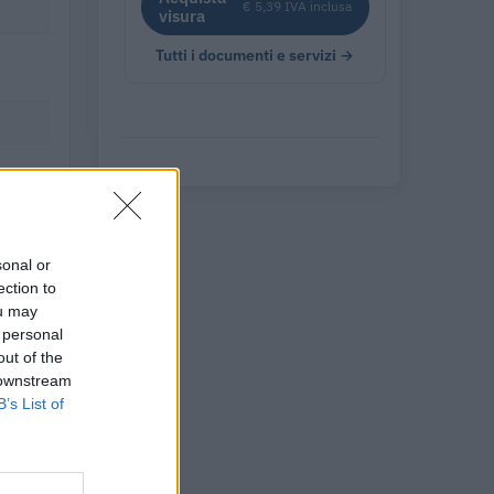
€ 5,39 IVA inclusa
visura
Tutti i documenti e servizi →
sonal or
ection to
ou may
 personal
out of the
 downstream
B’s List of