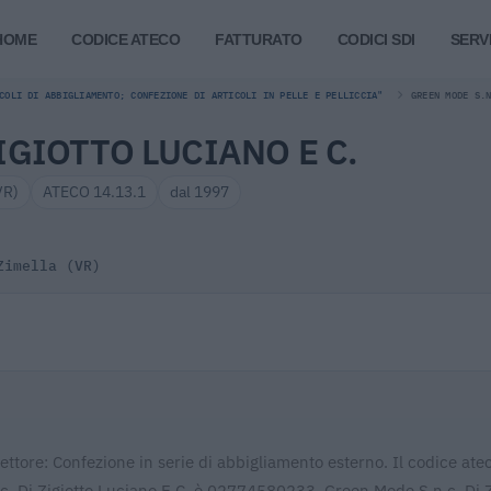
HOME
CODICE ATECO
FATTURATO
CODICI SDI
SERVI
COLI DI ABBIGLIAMENTO; CONFEZIONE DI ARTICOLI IN PELLE E PELLICCIA"
GREEN MODE S.
IGIOTTO LUCIANO E C.
VR)
ATECO 14.13.1
dal 1997
Zimella (VR)
ettore: Confezione in serie di abbigliamento esterno. Il codice ate
n.c. Di Zigiotto Luciano E C. è 02774580233. Green Mode S.n.c. Di Z