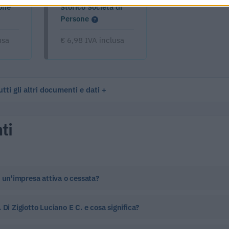
one
Storico Società di
Persone
usa
€ 6,98 IVA inclusa
tti gli altri documenti e dati
ti
è un'impresa attiva o cessata?
Di Zigiotto Luciano E C. e cosa significa?