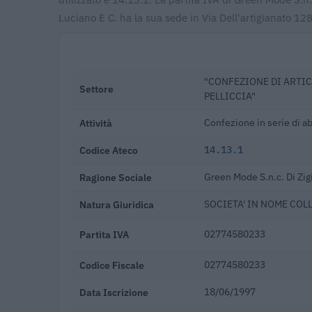
Luciano E C. ha la sua sede in Via Dell'artigianato 12
"CONFEZIONE DI ARTIC
Settore
PELLICCIA"
Attività
Confezione in serie di a
Codice Ateco
14.13.1
Ragione Sociale
Green Mode S.n.c. Di Zig
Natura Giuridica
SOCIETA' IN NOME COL
Partita IVA
02774580233
Codice Fiscale
02774580233
Data Iscrizione
18/06/1997