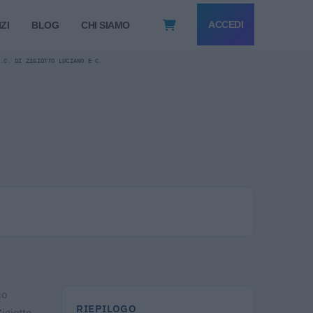
ACCEDI
ZI
BLOG
CHI SIAMO
N.C. DI ZIGIOTTO LUCIANO E C.
co
RIEPILOGO
igiotto