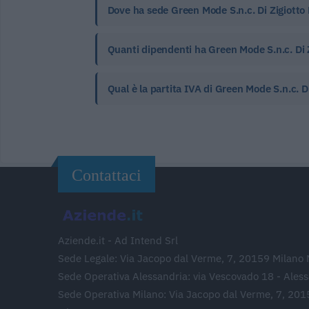
Dove ha sede Green Mode S.n.c. Di Zigiotto 
Quanti dipendenti ha Green Mode S.n.c. Di Z
Qual è la partita IVA di Green Mode S.n.c. D
Contattaci
Aziende.it - Ad Intend Srl
Sede Legale: Via Jacopo dal Verme, 7, 20159 Milano 
Sede Operativa Alessandria: via Vescovado 18 - Ales
Sede Operativa Milano: Via Jacopo dal Verme, 7, 201