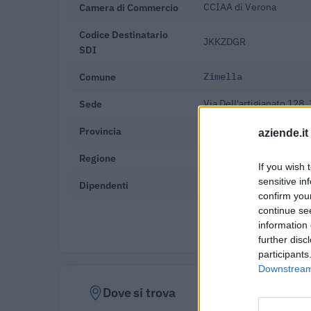
Camera di Commercio
CCIAA di Verona
Codice Destinatario
JKKZDGR
SDI
Comune
Zimella
Sede
Via Dell'artigianato 128
Provincia
Verona
aziende.it
Regione
Veneto
If you wish 
sensitive in
Dipendenti
0-9 dipendenti
confirm you
continue se
Verifica
information 
further disc
participants
Downstream 
Dove si trova