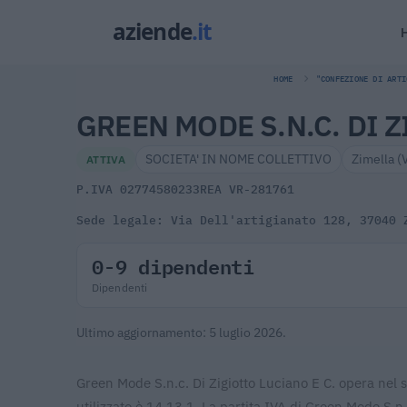
HOME
"CONFEZIONE DI ARTI
GREEN MODE S.N.C. DI Z
SOCIETA' IN NOME COLLETTIVO
Zimella (
ATTIVA
P.IVA 02774580233
REA VR-281761
Sede legale: Via Dell'artigianato 128, 37040 
0-9 dipendenti
Dipendenti
Ultimo aggiornamento: 5 luglio 2026.
Green Mode S.n.c. Di Zigiotto Luciano E C. opera nel s
utilizzato è 14.13.1. La partita IVA di Green Mode S.