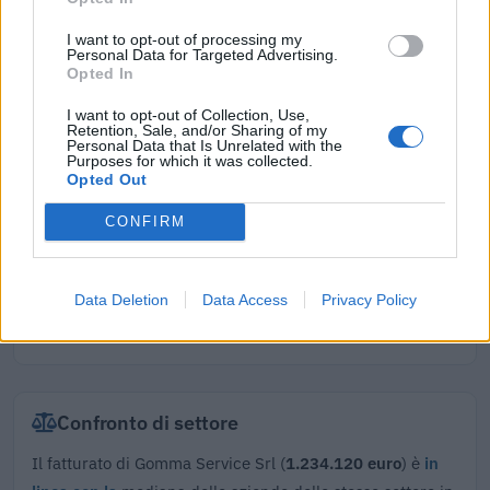
seguito della crisi economica causata dall'epidemia di
COVID-19 [con mo
I want to opt-out of processing my
Personal Data for Targeted Advertising.
agenzia delle entrate
Opted In
4.472 euro
I want to opt-out of Collection, Use,
Retention, Sale, and/or Sharing of my
2021-11-12
Personal Data that Is Unrelated with the
esenzioni fiscali e crediti d'imposta adottati a
Purposes for which it was collected.
seguito della crisi economica causata dall'epidemia di
Opted Out
COVID-19 [con mo
CONFIRM
agenzia delle entrate
1.193 euro
Fonte:
Registro Nazionale Aiuti di Stato (RNA)
– Open Data, licenza
Data Deletion
Data Access
Privacy Policy
IODL 2.0. Dati aggiornati al 2026-07-02.
Confronto di settore
Il fatturato di Gomma Service Srl (
1.234.120 euro
) è
in