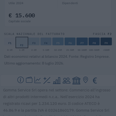
Utile 2024
Dipendenti
€ 15.600
Capitale sociale
F2
SCALA NAZIONALE DEL FATTURATO
FASCIA
F1
F3
F4
F5
F6
F7
F8
F9
F2
0-1M
1-2M
2-5M
5-10M
10-25M
25-50M
50-100M
100-500M
>500M
Dati economici relativi al bilancio 2024. Fonte: Registro Imprese.
Ultimo aggiornamento: 8 luglio 2026.
Gomma Service Srl opera nel settore: Commercio all'ingrosso
di altri prodotti intermedi n.c.a.. Nell'esercizio 2024 ha
registrato ricavi per 1.234.120 euro. Il codice ATECO è
46.86.9 e la partita IVA è 03261860179. Gomma Service Srl