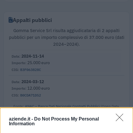
Appalti pubblici
Gomma Service Srl risulta aggiudicataria di 2 appalti
pubblici per un importo complessivo di 37.000 euro (dati
2024–2024).
2024-11-14
25.000 euro
B3F063828C
2024-03-12
12.000 euro
B0CDA71D52
Fonte:
ANAC – Banca Dati Nazionale Contratti Pubblici
(Open Data,
licenza CC BY-SA 4.0). Ogni CIG e' verificabile sul portale ANAC.
aziende.it -
Do Not Process My Personal
Information