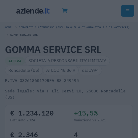
HOME
COMMERCIO ALL'INGROSSO (ESCLUSO QUELLO DI AUTOVEICOLI E DI MOTOCICLI)
GOMMA SERVICE SRL
GOMMA SERVICE SRL
SOCIETA' A RESPONSABILITA' LIMITATA
ATTIVA
Roncadelle (BS)
ATECO 46.86.9
dal 1994
P.IVA 03261860179
REA BS-349495
Sede legale: Via F Lli Cervi 10, 25030 Roncadelle
(BS)
€ 1.234.120
+15,5%
Fatturato 2024
Variazione vs 2021
€ 2.346
4