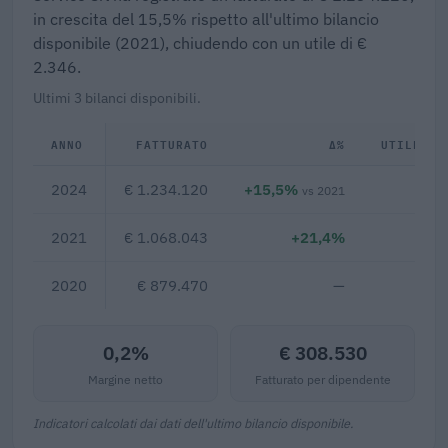
in crescita del 15,5% rispetto all'ultimo bilancio
disponibile (2021), chiudendo con un utile di €
2.346.
Ultimi 3 bilanci disponibili.
ANNO
FATTURATO
Δ%
UTILE/PE
2024
€ 1.234.120
+15,5%
€ 
vs 2021
2021
€ 1.068.043
+21,4%
2020
€ 879.470
—
0,2%
€ 308.530
Margine netto
Fatturato per dipendente
Indicatori calcolati dai dati dell'ultimo bilancio disponibile.