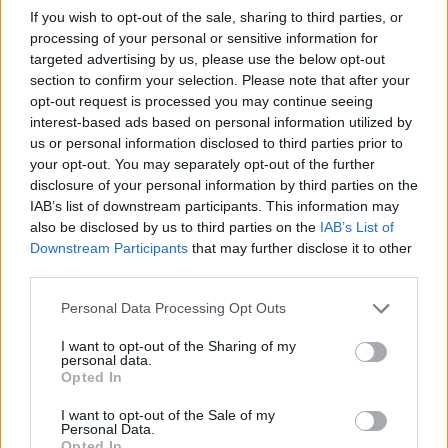
If you wish to opt-out of the sale, sharing to third parties, or
Aiuti di Stato e contributi pubblici
processing of your personal or sensitive information for
targeted advertising by us, please use the below opt-out
Gomma Service Srl risulta beneficiaria di 4 aiuti o contributi
section to confirm your selection. Please note that after your
pubblici per un totale di 12.484 euro (2021–2023).
opt-out request is processed you may continue seeing
interest-based ads based on personal information utilized by
2023-05-30
us or personal information disclosed to third parties prior to
Contributo a fondo perduto [e modifiche ai sensi
your opt-out. You may separately opt-out of the further
della decisione SA. 62668 e decisione C(2022) 171 final)
disclosure of your personal information by third parties on the
SA 101076)
IAB’s list of downstream participants. This information may
agenzia delle entrate
also be disclosed by us to third parties on the
IAB’s List of
4.487 euro
Downstream Participants
that may further disclose it to other
third parties.
2023-04-17
esenzioni fiscali e crediti d'imposta adottati a
Personal Data Processing Opt Outs
seguito della crisi economica causata dall'epidemia di
COVID-19 [con mo
I want to opt-out of the Sharing of my
agenzia delle entrate
personal data.
Opted In
2.332 euro
I want to opt-out of the Sale of my
2023-03-30
Personal Data.
esenzioni fiscali e crediti d'imposta adottati a
Opted In