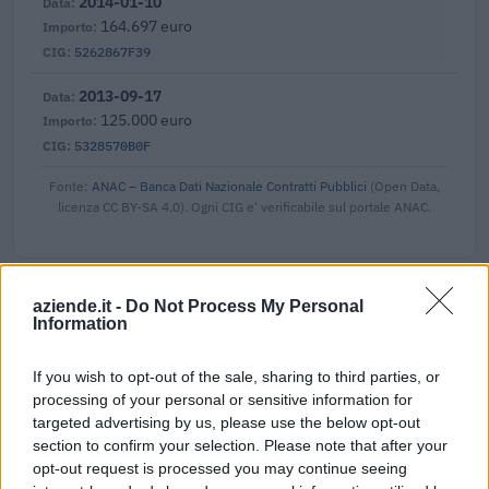
2014-01-10
164.697 euro
5262867F39
2013-09-17
125.000 euro
5328570B0F
Fonte:
ANAC – Banca Dati Nazionale Contratti Pubblici
(Open Data,
licenza CC BY-SA 4.0). Ogni CIG e' verificabile sul portale ANAC.
aziende.it -
Do Not Process My Personal
Aiuti di Stato e contributi pubblici
Information
Golden Car Srl risulta beneficiaria di 36 aiuti o contributi
If you wish to opt-out of the sale, sharing to third parties, or
pubblici per un totale di 4.883.337 euro (2020–2026).
processing of your personal or sensitive information for
2026-06-12
targeted advertising by us, please use the below opt-out
Incentivazione per la condivisione dell'energia
section to confirm your selection. Please note that after your
elettrica da fonti rinnovabili e misura PNRR - M2C2 -
opt-out request is processed you may continue seeing