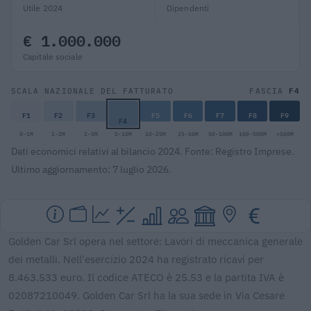
Utile 2024
Dipendenti
€ 1.000.000
Capitale sociale
F4
SCALA NAZIONALE DEL FATTURATO
FASCIA
F1
F2
F3
F5
F6
F7
F8
F9
F4
0-1M
1-2M
2-5M
5-10M
10-25M
25-50M
50-100M
100-500M
>500M
Dati economici relativi al bilancio 2024. Fonte: Registro Imprese.
Ultimo aggiornamento: 7 luglio 2026.
Golden Car Srl opera nel settore: Lavori di meccanica generale
dei metalli. Nell'esercizio 2024 ha registrato ricavi per
8.463.533 euro. Il codice ATECO è 25.53 e la partita IVA è
02087210049. Golden Car Srl ha la sua sede in Via Cesare