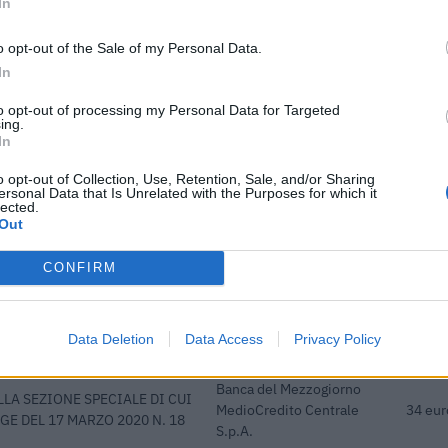
In
i pubblici per un totale di 25.062 euro (2020–2023).
o opt-out of the Sale of my Personal Data.
ENTE CONCEDENTE
IMPOR
In
he ai sensi della decisione SA.
agenzia delle entrate
13.659
to opt-out of processing my Personal Data for Targeted
) SA 101076)
ing.
In
dottati a seguito della crisi
agenzia delle entrate
4.320 
 COVID-19 [con mo
o opt-out of Collection, Use, Retention, Sale, and/or Sharing
ersonal Data that Is Unrelated with the Purposes for which it
lected.
dottati a seguito della crisi
agenzia delle entrate
4.039 
Out
 COVID-19 [con mo
CONFIRM
ionali per la formazione
FONDIMPRESA
2.903 
 stato esentati ai s
i previdenziali per aziende
Data Deletion
Data Access
Privacy Policy
inps
107 eu
ssa integrazione
Banca del Mezzogiorno
LA SEZIONE SPECIALE DI CUI
MedioCredito Centrale
34 eur
GE DEL 17 MARZO 2020 N. 18
S.p.A.