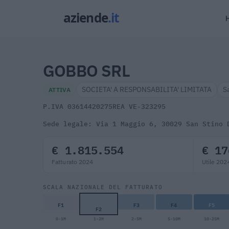
GOBBO SRL
SOCIETA' A RESPONSABILITA' LIMITATA
S
ATTIVA
P.IVA 03614420275
REA VE-323295
Sede legale: Via 1 Maggio 6, 30029 San Stino 
€ 1.815.554
€ 17
Fatturato 2024
Utile 202
SCALA NAZIONALE DEL FATTURATO
F1
F3
F4
F5
F2
0-1M
1-2M
2-5M
5-10M
10-25M