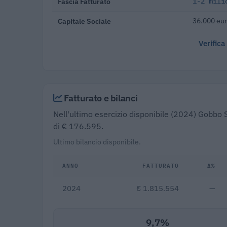
Fascia Fatturato
1-2 mili
Capitale Sociale
36.000 eu
Verifica
Fatturato e bilanci
Nell'ultimo esercizio disponibile (2024) Gobbo S
di € 176.595.
Ultimo bilancio disponibile.
ANNO
FATTURATO
Δ%
2024
€ 1.815.554
—
9,7%