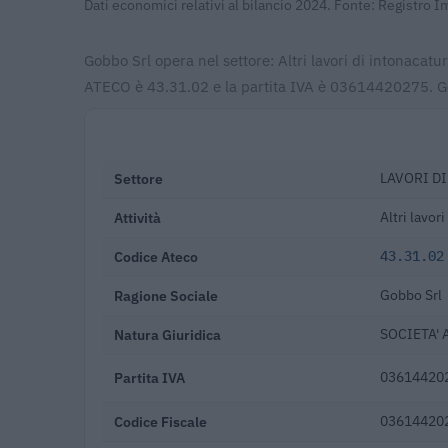
Dati economici relativi al bilancio 2024. Fonte: Registro 
Gobbo Srl opera nel settore: Altri lavori di intonacatu
ATECO è 43.31.02 e la partita IVA è 03614420275. Gob
Settore
LAVORI D
Attività
Altri lavor
Codice Ateco
43.31.02
Ragione Sociale
Gobbo Srl
Natura Giuridica
SOCIETA' 
Partita IVA
03614420
Codice Fiscale
03614420