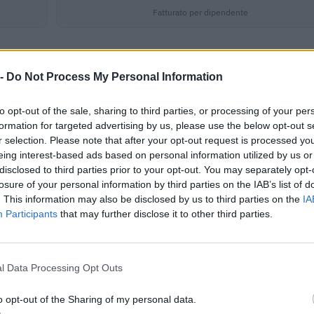
Fatturato per dipendente
 -
Do Not Process My Personal Information
to opt-out of the sale, sharing to third parties, or processing of your per
formation for targeted advertising by us, please use the below opt-out s
ci per un importo complessivo di 131.835 euro (dati 2011–2011).
r selection. Please note that after your opt-out request is processed y
eing interest-based ads based on personal information utilized by us or
IMPORTO AGGIUDICATO
disclosed to third parties prior to your opt-out. You may separately opt-
65.917 euro
losure of your personal information by third parties on the IAB’s list of
. This information may also be disclosed by us to third parties on the
IA
65.917 euro
Participants
that may further disclose it to other third parties.
ici
(Open Data, licenza CC BY-SA 4.0). Ogni CIG e' verificabile sul portale ANAC.
l Data Processing Opt Outs
o opt-out of the Sharing of my personal data.