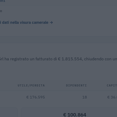
oni
ro
 i dati nella visura camerale →
rl ha registrato un fatturato di € 1.815.554, chiudendo con un
UTILE/PERDITA
DIPENDENTI
CAPI
€ 176.595
18
€ 36
€ 100.864