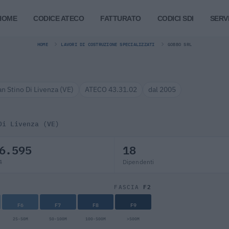
HOME
CODICE ATECO
FATTURATO
CODICI SDI
SERVI
HOME
LAVORI DI COSTRUZIONE SPECIALIZZATI
GOBBO SRL
an Stino Di Livenza (VE)
ATECO 43.31.02
dal 2005
Di Livenza (VE)
6.595
18
4
Dipendenti
F2
FASCIA
F6
F7
F8
F9
25-50M
50-100M
100-500M
>500M