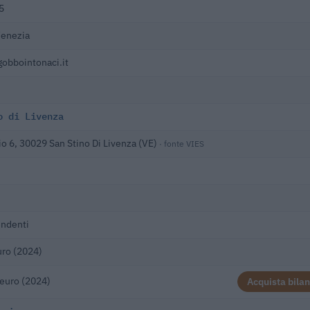
5
Venezia
obbointonaci.it
o di Livenza
io 6, 30029 San Stino Di Livenza (VE)
· fonte VIES
endenti
ro (2024)
euro (2024)
Acquista bilan