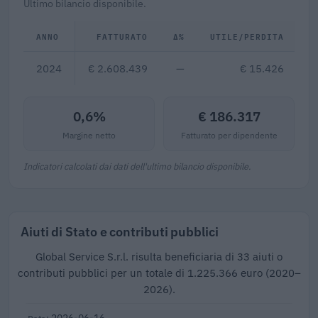
Ultimo bilancio disponibile.
ANNO
FATTURATO
Δ%
UTILE/PERDITA
D
2024
€ 2.608.439
—
€ 15.426
0,6%
€ 186.317
Margine netto
Fatturato per dipendente
Indicatori calcolati dai dati dell'ultimo bilancio disponibile.
Aiuti di Stato e contributi pubblici
Global Service S.r.l. risulta beneficiaria di 33 aiuti o
contributi pubblici per un totale di 1.225.366 euro (2020–
2026).
2026-06-16