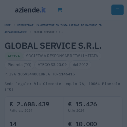
HOME
RIPARAZIONE, MANUTENZIONE ED INSTALLAZIONE DI MACCHINE ED
APPARECCHIATURE
GLOBAL SERVICE S.R.L.
GLOBAL SERVICE S.R.L.
SOCIETA' A RESPONSABILITA' LIMITATA
ATTIVA
Pinerolo (TO)
ATECO 33.20.09
dal 2012
P.IVA 10593440018
REA TO-1146415
Sede legale: Via Clemente Lequio 76, 10064 Pinerolo
(TO)
€ 2.608.439
€ 15.426
Fatturato 2024
Utile 2024
14
€ 10.000