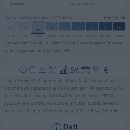
Dipendenti
Capitale sociale
F3
SCALA NAZIONALE DEL FATTURATO
FASCIA
F1
F2
F4
F5
F6
F7
F8
F9
F3
0-1M
1-2M
2-5M
5-10M
10-25M
25-50M
50-100M
100-500M
>500M
Dati economici relativi al bilancio 2024. Fonte: Registro Imprese.
Ultimo aggiornamento: 8 luglio 2026.
Global Service S.r.l. opera nel settore: Installazione di altre
macchine ed apparecchiature industriali. Nell'esercizio 2024
ha registrato ricavi per 2.608.439 euro. Il codice ATECO è
33.20.09 e la partita IVA è 10593440018. Global Service S.r.l.
ha la sua sede in Via Clemente Lequio 76, 10064, Pinerolo.
Dati