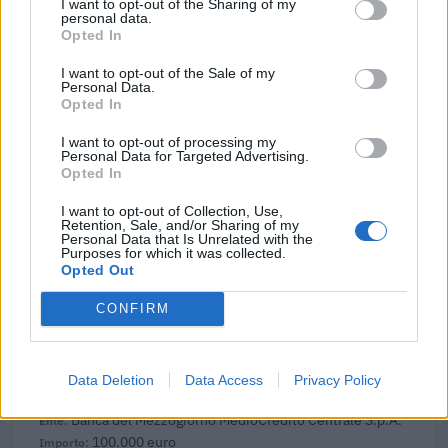
I want to opt-out of the Sharing of my
1.440 euro
personal data.
Opted In
2026-02-03
I want to opt-out of the Sale of my
Esonero dal versamento dei contributi previdenziali
Personal Data.
per nuove assunzioni/trasformazioni a tempo
Opted In
indeterminato nel bienni
I want to opt-out of processing my
inps
Personal Data for Targeted Advertising.
1.182 euro
Opted In
2025-10-22
I want to opt-out of Collection, Use,
Retention, Sale, and/or Sharing of my
Incentivo per l'assunzione di lavoratori con almeno
Personal Data that Is Unrelated with the
cinquant'anni d'età disoccupati da oltre dodici mesi e di
Purposes for which it was collected.
donne di q
Opted Out
Istituto Nazionale per l'Assicurazione contro gli
CONFIRM
Infortuni sul Lavoro - INAIL
504 euro
2025-06-27
Data Deletion
Data Access
Privacy Policy
Fondo di garanzia per le piccole e medie imprese
Banca del Mezzogiorno MedioCredito Centrale S.p.A.
100.000 euro