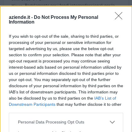
Regolamento per i fondi interprofessionali per la
formazione continua per la concessioni di aiuti di stato
esentati ai s
aziende.it -
Do Not Process My Personal
Information
Fonditalia
1.440 euro
If you wish to opt-out of the sale, sharing to third parties, or
2026-04-03
processing of your personal or sensitive information for
Fondo di garanzia per le piccole e medie imprese
targeted advertising by us, please use the below opt-out
section to confirm your selection. Please note that after your
Banca del Mezzogiorno MedioCredito Centrale S.p.A.
opt-out request is processed you may continue seeing
120.000 euro
interest-based ads based on personal information utilized by
us or personal information disclosed to third parties prior to
2026-04-03
your opt-out. You may separately opt-out of the further
Fondo di garanzia per le piccole e medie imprese
disclosure of your personal information by third parties on the
Banca del Mezzogiorno MedioCredito Centrale S.p.A.
IAB’s list of downstream participants. This information may
104.000 euro
also be disclosed by us to third parties on the
IAB’s List of
Downstream Participants
that may further disclose it to other
2026-02-12
third parties.
Regolamento per i fondi interprofessionali per la
formazione continua per la concessioni di aiuti di stato
Personal Data Processing Opt Outs
esentati ai s
Fonditalia