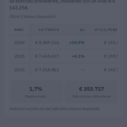
all'esercizio precedente, chiudendo con un utile di €
143.258.
Ultimi 3 bilanci disponibili.
ANNO
FATTURATO
Δ%
UTILE/PERDITA
2024
€ 8.489.216
+10,9%
€ 143.258
2023
€ 7.655.617
+6,1%
€ 159.509
2022
€ 7.218.861
—
€ 142.711
1,7%
€ 353.717
Margine netto
Fatturato per dipendente
Indicatori calcolati dai dati dell'ultimo bilancio disponibile.