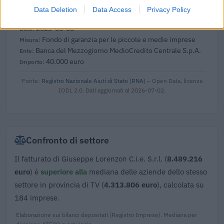
350.000 euro
Data Deletion
Data Access
Privacy Policy
2023-06-06
Fondo di garanzia per le piccole e medie imprese
Banca del Mezzogiorno MedioCredito Centrale S.p.A.
40.000 euro
Fonte:
Registro Nazionale Aiuti di Stato (RNA)
– Open Data, licenza
IODL 2.0. Dati aggiornati al 2026-07-02.
Confronto di settore
Il fatturato di Giuseppe Lorenzon C.i.e. S.r.l. (
8.489.216
euro
) è
superiore alla
mediana delle aziende dello stesso
settore in provincia di TV (
4.313.806 euro
), calcolata su
184 imprese.
Elaborazione sui bilanci depositati (Registro Imprese). Mediana per
divisione ATECO e provincia.