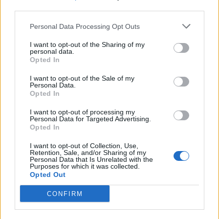
third parties.
74.600 euro
Personal Data Processing Opt Outs
2025-03-21
Esonero dal versamento dei contributi previdenziali
I want to opt-out of the Sharing of my
per nuove assunzioni/trasformazioni a tempo
personal data.
indeterminato nel bienni
Opted In
inps
I want to opt-out of the Sale of my
14.148 euro
Personal Data.
Opted In
2025-01-27
Esonero dal versamento dei contributi previdenziali
I want to opt-out of processing my
Personal Data for Targeted Advertising.
per nuove assunzioni/trasformazioni a tempo
Opted In
indeterminato nel bienni
inps
I want to opt-out of Collection, Use,
Retention, Sale, and/or Sharing of my
15.459 euro
Personal Data that Is Unrelated with the
Purposes for which it was collected.
2024-07-12
Opted Out
PROVVEDIMENTO GENERALE DI
CONFIRM
RIFINANZIAMENTO E DI MODIFICA DI LEGGI REGIONALI
PER LA FORMAZIONE DEL BILANCIO ANNUALE E PLUR
Veneto Innovazione S.p.A.