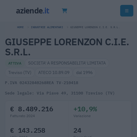
HOME
INDUSTRIE ALIMENTARI
GIUSEPPE LORENZON C.I.E. S.R.L.
GIUSEPPE LORENZON C.I.E.
S.R.L.
SOCIETA' A RESPONSABILITA' LIMITATA
ATTIVA
Treviso (TV)
ATECO 10.89.09
dal 1996
P.IVA 02432840268
REA TV-210418
Sede legale: Via Piave 49, 31100 Treviso (TV)
€ 8.489.216
+10,9%
Fatturato 2024
Variazione
€ 143.258
24