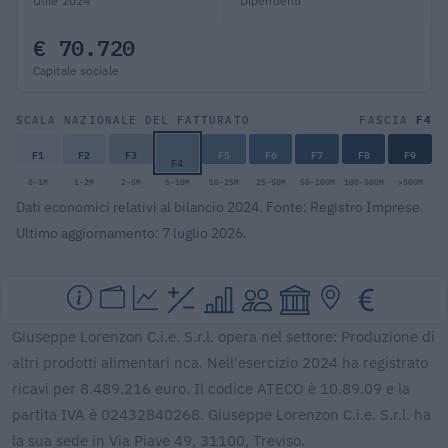
Utile 2024
Dipendenti
€ 70.720
Capitale sociale
F4
SCALA NAZIONALE DEL FATTURATO
FASCIA
F1
F2
F3
F5
F6
F7
F8
F9
F4
0-1M
1-2M
2-5M
5-10M
10-25M
25-50M
50-100M
100-500M
>500M
Dati economici relativi al bilancio 2024. Fonte: Registro Imprese.
Ultimo aggiornamento: 7 luglio 2026.
Giuseppe Lorenzon C.i.e. S.r.l. opera nel settore: Produzione di
altri prodotti alimentari nca. Nell'esercizio 2024 ha registrato
ricavi per 8.489.216 euro. Il codice ATECO è 10.89.09 e la
partita IVA è 02432840268. Giuseppe Lorenzon C.i.e. S.r.l. ha
la sua sede in Via Piave 49, 31100, Treviso.