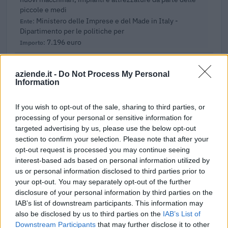
piccole e medi
Ministero delle Imprese e del Made in Italy -
Dipartimento per le politiche per
7.196 euro
2025-05-26
Nuova Sabatini - Finanziamenti per l'acquisto di
aziende.it -
Do Not Process My Personal
Information
nuovi macchinari, impianti e attrezzature da parte delle
piccole e medi
Ministero delle Imprese e del Made in Italy -
If you wish to opt-out of the sale, sharing to third parties, or
Dipartimento per le politiche per
processing of your personal or sensitive information for
3.601 euro
targeted advertising by us, please use the below opt-out
section to confirm your selection. Please note that after your
2025-05-06
opt-out request is processed you may continue seeing
Fondo di garanzia per le piccole e medie imprese
interest-based ads based on personal information utilized by
Banca del Mezzogiorno MedioCredito Centrale S.p.A.
us or personal information disclosed to third parties prior to
37.328 euro
your opt-out. You may separately opt-out of the further
disclosure of your personal information by third parties on the
2025-04-23
IAB’s list of downstream participants. This information may
also be disclosed by us to third parties on the
IAB’s List of
Fondo di garanzia per le piccole e medie imprese
Downstream Participants
that may further disclose it to other
Banca del Mezzogiorno MedioCredito Centrale S.p.A.