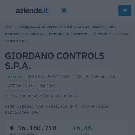
HOME
"FABBRICAZIONE DI COMPUTER E PRODOTTI DI ELETTRONICA E OTTICA;
APPARECCHI ELETTROMEDICALI, APPARECCHI DI MISURAZIONE E DI OROLOGI"
GIORDANO
CONTROLS S.P.A.
GIORDANO CONTROLS
S.P.A.
SOCIETA' PER AZIONI
Villa Bartolomea (VR)
ATTIVA
ATECO 26.12
dal 2001
P.IVA 03096600238
REA VR-308925
Sede legale: Via Parallela 2/4, 37049 Villa
Bartolomea (VR)
€ 16.160.710
+6,4%
Fatturato 2025
Variazione