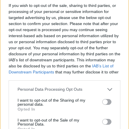
L. 178/
If you wish to opt-out of the sale, sharing to third parties, or
inps
processing of your personal or sensitive information for
5.618 euro
targeted advertising by us, please use the below opt-out
section to confirm your selection. Please note that after your
2025-05-27
opt-out request is processed you may continue seeing
Aiuti ai centri di trasferimento tecnologico
interest-based ads based on personal information utilized by
SMACT s.c.p.a.
us or personal information disclosed to third parties prior to
13.110 euro
your opt-out. You may separately opt-out of the further
disclosure of your personal information by third parties on the
2025-05-08
IAB’s list of downstream participants. This information may
Colonnine per la ricarica elettrica 1
also be disclosed by us to third parties on the
IAB’s List of
Ministero dell’Ambiente e della Sicurezza Energetica
Downstream Participants
that may further disclose it to other
- DGCEE
third parties.
4.680 euro
Personal Data Processing Opt Outs
2025-03-20
Esonero dal versamento dei contributi previdenziali
I want to opt-out of the Sharing of my
personal data.
per nuove assunzioni/trasformazioni a tempo
Opted In
indeterminato nel bienni
inps
I want to opt-out of the Sale of my
5.832 euro
Personal Data.
Opted In