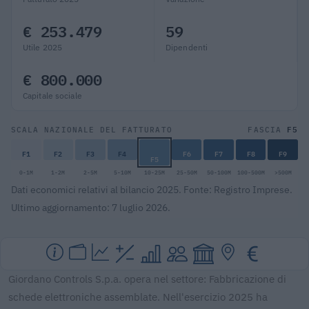
€ 253.479
59
Utile 2025
Dipendenti
€ 800.000
Capitale sociale
F5
SCALA NAZIONALE DEL FATTURATO
FASCIA
F1
F2
F3
F4
F6
F7
F8
F9
F5
0-1M
1-2M
2-5M
5-10M
10-25M
25-50M
50-100M
100-500M
>500M
Dati economici relativi al bilancio 2025. Fonte: Registro Imprese.
Ultimo aggiornamento: 7 luglio 2026.
Giordano Controls S.p.a. opera nel settore: Fabbricazione di
schede elettroniche assemblate. Nell'esercizio 2025 ha