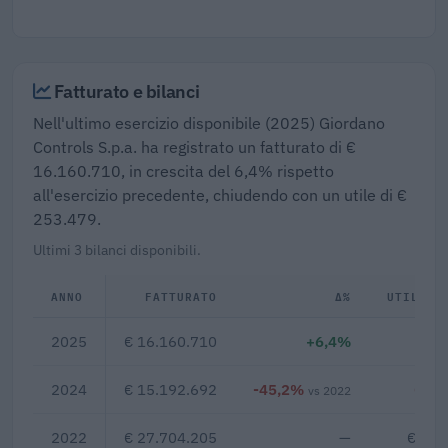
Fatturato e bilanci
Nell'ultimo esercizio disponibile (2025) Giordano
Controls S.p.a. ha registrato un fatturato di €
16.160.710, in crescita del 6,4% rispetto
all'esercizio precedente, chiudendo con un utile di €
253.479.
Ultimi 3 bilanci disponibili.
ANNO
FATTURATO
Δ%
UTILE/P
2025
€ 16.160.710
+6,4%
€ 2
2024
€ 15.192.692
-45,2%
€ -1
vs 2022
2022
€ 27.704.205
—
€ 2.9