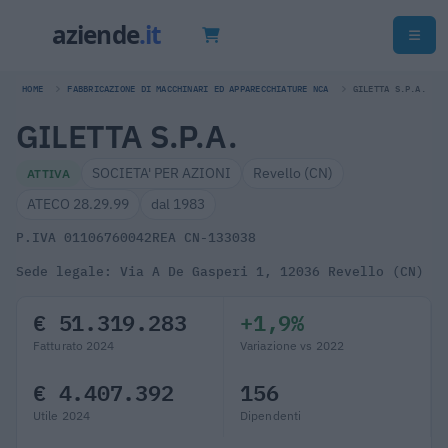
HOME
FABBRICAZIONE DI MACCHINARI ED APPARECCHIATURE NCA
GILETTA S.P.A.
GILETTA S.P.A.
SOCIETA' PER AZIONI
Revello (CN)
ATTIVA
ATECO 28.29.99
dal 1983
P.IVA 01106760042
REA CN-133038
Sede legale: Via A De Gasperi 1, 12036 Revello (CN)
€ 51.319.283
+1,9%
Fatturato 2024
Variazione vs 2022
€ 4.407.392
156
Utile 2024
Dipendenti