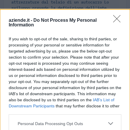
attrezzature dal telaio di un autocarro Lo
sviluppo prevede la definizione dell'inte
Ciclo di programmazione 2014-2020
108.900 euro
aziende.it -
Do Not Process My Personal
Information
(0186000183) REG_POR-FESR_2011_14780
Ciclo di programmazione 2007-2013
If you wish to opt-out of the sale, sharing to third parties, or
56.339 euro
processing of your personal or sensitive information for
targeted advertising by us, please use the below opt-out
Fonte:
OpenCoesione
(Open Data, licenza CC BY 4.0). Ogni progetto e'
section to confirm your selection. Please note that after your
verificabile sul portale OpenCoesione. Dati aggiornati al 2026-08-02.
opt-out request is processed you may continue seeing
interest-based ads based on personal information utilized by
us or personal information disclosed to third parties prior to
your opt-out. You may separately opt-out of the further
disclosure of your personal information by third parties on the
Aiuti di Stato e contributi pubblici
IAB’s list of downstream participants. This information may
also be disclosed by us to third parties on the
IAB’s List of
Giletta S.p.a. risulta beneficiaria di 23 aiuti o contributi
Downstream Participants
that may further disclose it to other
pubblici per un totale di 3.537.353 euro (2020–2026).
third parties.
2026-02-23
Personal Data Processing Opt Outs
Esonero dal versamento dei contributi previdenziali