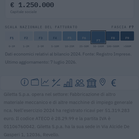
€ 1.250.000
Capitale sociale
F7
SCALA NAZIONALE DEL FATTURATO
FASCIA
F1
F2
F3
F4
F5
F6
F8
F9
F7
0-1M
1-2M
2-5M
5-10M
10-25M
25-50M
50-100M
100-500M
>500M
Dati economici relativi al bilancio 2024. Fonte: Registro Imprese.
Ultimo aggiornamento: 7 luglio 2026.
Giletta S.p.a. opera nel settore: Fabbricazione di altro
materiale meccanico e di altre macchine di impiego generale
nca. Nell'esercizio 2024 ha registrato ricavi per 51.319.283
euro. Il codice ATECO è 28.29.99 e la partita IVA è
01106760042. Giletta S.p.a. ha la sua sede in Via Alcide De
Gasperi 1, 12036, Revello.