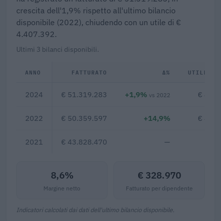
crescita dell'1,9% rispetto all'ultimo bilancio
disponibile (2022), chiudendo con un utile di €
4.407.392.
Ultimi 3 bilanci disponibili.
ANNO
FATTURATO
Δ%
UTILE/PE
2024
€ 51.319.283
+1,9%
€ 4.40
vs 2022
2022
€ 50.359.597
+14,9%
€ 4.92
2021
€ 43.828.470
—
8,6%
€ 328.970
Margine netto
Fatturato per dipendente
Indicatori calcolati dai dati dell'ultimo bilancio disponibile.