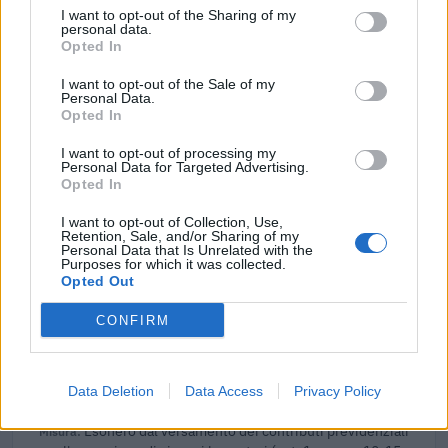
per nuove assunzioni/trasformazioni a tempo
I want to opt-out of the Sharing of my
indeterminato nel bienni
personal data.
Opted In
inps
2.177 euro
I want to opt-out of the Sale of my
Personal Data.
2026-02-03
Opted In
Esonero dal versamento dei contributi previdenziali
per nuove assunzioni/trasformazioni a tempo
I want to opt-out of processing my
Personal Data for Targeted Advertising.
indeterminato nel bienni
Opted In
inps
5.355 euro
I want to opt-out of Collection, Use,
Retention, Sale, and/or Sharing of my
Personal Data that Is Unrelated with the
2026-01-29
Purposes for which it was collected.
Esonero dal versamento dei contributi previdenziali
Opted Out
per l'assunzione di giovani lavoratori ( art. 1 comma 10-15
CONFIRM
L. 178/
inps
15.709 euro
Data Deletion
Data Access
Privacy Policy
2026-01-29
Esonero dal versamento dei contributi previdenziali