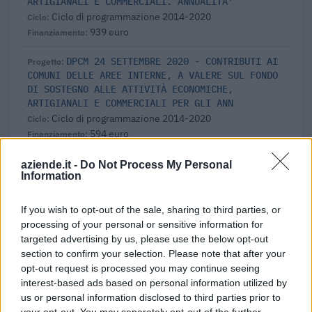
ARTIGIANALI E COMMERCIALI. ANNUALITA'
Ciclo di programmazione 2014-2020
939 euro
DPCM 24 SETTEMBRE 2020 - CONTRIBUTI AI
COMUNI DELLE AREE INTERNE, A VALERE SUL FONDO
DI SOSTEGNO ALLE ATTIVITÀ ECONOMICHE,
ARTIGIANALI E COMMERCIALI PER GLI ANN
Ciclo di programmazione 2014-2020
594 euro
Fonte:
OpenCoesione
(Open Data, licenza CC BY 4.0). Ogni progetto e'
aziende.it -
Do Not Process My Personal
verificabile sul portale OpenCoesione. Dati aggiornati al 2026-08-02.
Information
If you wish to opt-out of the sale, sharing to third parties, or
processing of your personal or sensitive information for
targeted advertising by us, please use the below opt-out
Aiuti di Stato e contributi pubblici
section to confirm your selection. Please note that after your
Geob Srl risulta beneficiaria di 6 aiuti o contributi pubblici
opt-out request is processed you may continue seeing
interest-based ads based on personal information utilized by
per un totale di 71.278 euro (2021–2023).
us or personal information disclosed to third parties prior to
2023-11-22
your opt-out. You may separately opt-out of the further