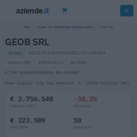
HOME
LAVORI DI COSTRUZIONE SPECIALIZZATI
GEOB SRL
GEOB SRL
SOCIETA' A RESPONSABILITA' LIMITATA
ATTIVA
Sellero (BS)
ATECO 43.13
dal 2005
P.IVA 02604970984
REA BS-463009
Sede legale: Via San Donnino, 4, 25050 Sellero (BS)
€ 2.756.548
-38,2%
Fatturato 2024
Variazione
€ 223.589
10
Utile 2024
Dipendenti