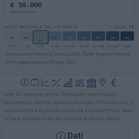
€ 10.000
Capitale sociale
F3
SCALA NAZIONALE DEL FATTURATO
FASCIA
F1
F2
F4
F5
F6
F7
F8
F9
F3
0-1M
1-2M
2-5M
5-10M
10-25M
25-50M
50-100M
100-500M
>500M
Dati economici relativi al bilancio 2024. Fonte: Registro Imprese.
Ultimo aggiornamento: 8 luglio 2026.
Geob Srl opera nel settore: Trivellazioni e perforazioni .
Nell'esercizio 2024 ha registrato ricavi per 2.756.548 euro. Il
codice ATECO è 43.13 e la partita IVA è 02604970984. Geob
Srl ha la sua sede in Via San Donnino 4, 25050, Sellero.
Dati