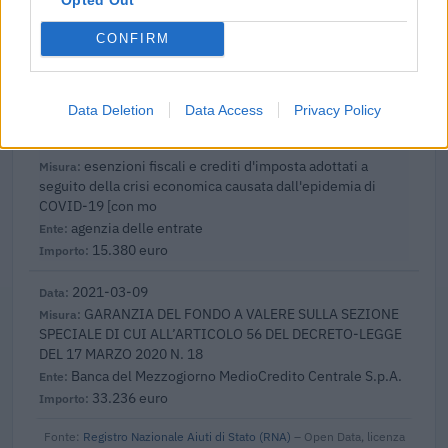
esenzioni fiscali e crediti d'imposta adottati a
seguito della crisi economica causata dall'epidemia di
CONFIRM
COVID-19 [con mo
agenzia delle entrate
6.972 euro
Data Deletion
Data Access
Privacy Policy
2022-04-11
esenzioni fiscali e crediti d'imposta adottati a
seguito della crisi economica causata dall'epidemia di
COVID-19 [con mo
agenzia delle entrate
15.380 euro
2021-03-09
GARANZIA DEL FONDO A VALERE SULLA SEZIONE
SPECIALE DI CUI ALL’ARTICOLO 56 DEL DECRETO-LEGGE
DEL 17 MARZO 2020 N. 18
Banca del Mezzogiorno MedioCredito Centrale S.p.A.
33.236 euro
Fonte:
Registro Nazionale Aiuti di Stato (RNA)
– Open Data, licenza