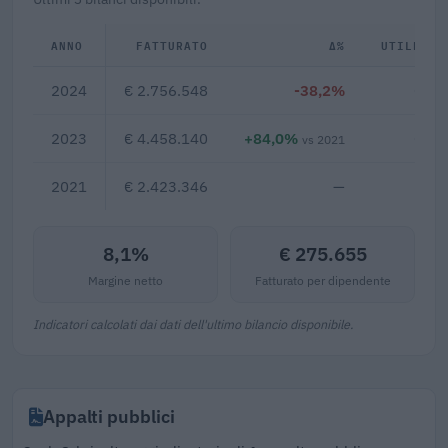
ANNO
FATTURATO
Δ%
UTILE/PE
2024
€ 2.756.548
-38,2%
€ 22
2023
€ 4.458.140
+84,0%
€ 34
vs 2021
2021
€ 2.423.346
—
8,1%
€ 275.655
Margine netto
Fatturato per dipendente
Indicatori calcolati dai dati dell'ultimo bilancio disponibile.
Appalti pubblici