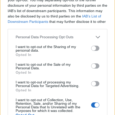
Contributi ex D.P.C.M. 24 settembre 2020 -
disclosure of your personal information by third parties on the
Contributo ai comuni delle aree interne a valere sul fondo
IAB’s list of downstream participants. This information may
di sostegno delle
also be disclosed by us to third parties on the
IAB’s List of
COMUNE DI SELLERO (BS)
Downstream Participants
that may further disclose it to other
939 euro
third parties.
Personal Data Processing Opt Outs
2023-10-23
Contributi ex DPCM 24 settembre 2020 - Contributi
I want to opt-out of the Sharing of my
ai comuni delle aree interne a valere sul fondo di sostegno
personal data.
delle atti
Opted In
COMUNE DI SELLERO (BS)
I want to opt-out of the Sale of my
594 euro
Personal Data.
Opted In
2023-05-31
Contributo a fondo perduto [e modifiche ai sensi
I want to opt-out of processing my
Personal Data for Targeted Advertising.
della decisione SA. 62668 e decisione C(2022) 171 final)
Opted In
SA 101076)
agenzia delle entrate
I want to opt-out of Collection, Use,
14.157 euro
Retention, Sale, and/or Sharing of my
Personal Data that Is Unrelated with the
Purposes for which it was collected.
2023-04-04
Opted Out