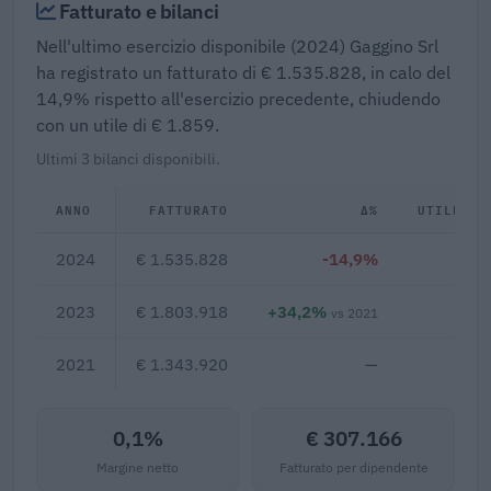
Fatturato e bilanci
Nell'ultimo esercizio disponibile (2024) Gaggino Srl
ha registrato un fatturato di € 1.535.828, in calo del
14,9% rispetto all'esercizio precedente, chiudendo
con un utile di € 1.859.
Ultimi 3 bilanci disponibili.
ANNO
FATTURATO
Δ%
UTILE/PE
2024
€ 1.535.828
-14,9%
€ 
2023
€ 1.803.918
+34,2%
€ 
vs 2021
2021
€ 1.343.920
—
0,1%
€ 307.166
Margine netto
Fatturato per dipendente