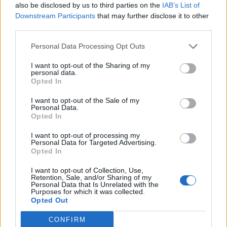
also be disclosed by us to third parties on the
IAB’s List of
2022-01-02
Downstream Participants
that may further disclose it to other
GARANZIA DEL FONDO A VALERE SULLA SEZIONE
third parties.
SPECIALE DI CUI ALL’ARTICOLO 56 DEL DECRETO-LEGGE
DEL 17 MARZO 2020 N. 18
Personal Data Processing Opt Outs
Banca del Mezzogiorno MedioCredito Centrale S.p.A.
49.063 euro
I want to opt-out of the Sharing of my
personal data.
Opted In
2021-12-27
GARANZIA DEL FONDO A VALERE SULLA SEZIONE
I want to opt-out of the Sale of my
SPECIALE DI CUI ALL’ARTICOLO 56 DEL DECRETO-LEGGE
Personal Data.
DEL 17 MARZO 2020 N. 18
Opted In
Banca del Mezzogiorno MedioCredito Centrale S.p.A.
I want to opt-out of processing my
12.649 euro
Personal Data for Targeted Advertising.
Opted In
2021-12-21
GARANZIA DEL FONDO A VALERE SULLA SEZIONE
I want to opt-out of Collection, Use,
Retention, Sale, and/or Sharing of my
SPECIALE DI CUI ALL’ARTICOLO 56 DEL DECRETO-LEGGE
Personal Data that Is Unrelated with the
DEL 17 MARZO 2020 N. 18
Purposes for which it was collected.
Opted Out
Banca del Mezzogiorno MedioCredito Centrale S.p.A.
n.d.
CONFIRM