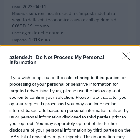
2023-04-11
esenzioni fiscali e crediti d'imposta adottati a
seguito della crisi economica causata dall'epidemia di
COVID-19 [con mo
agenzia delle entrate
1.013 euro
2022-04-13
aziende.it -
Do Not Process My Personal
Regime quadro nazionale sugli aiuti di Stato –
Information
COVID 19 (Artt. 54 - 61 del DL Rilancio come modificato
dall'art. 62 del
If you wish to opt-out of the sale, sharing to third parties, or
Comune di Castellazzo Bormida
processing of your personal or sensitive information for
683 euro
targeted advertising by us, please use the below opt-out
section to confirm your selection. Please note that after your
2022-04-13
opt-out request is processed you may continue seeing
Regime quadro nazionale sugli aiuti di Stato –
interest-based ads based on personal information utilized by
COVID 19 (Artt. 54 - 61 del DL Rilancio come modificato
us or personal information disclosed to third parties prior to
dall'art. 62 del
your opt-out. You may separately opt-out of the further
Comune di Castellazzo Bormida
disclosure of your personal information by third parties on the
473 euro
IAB’s list of downstream participants. This information may