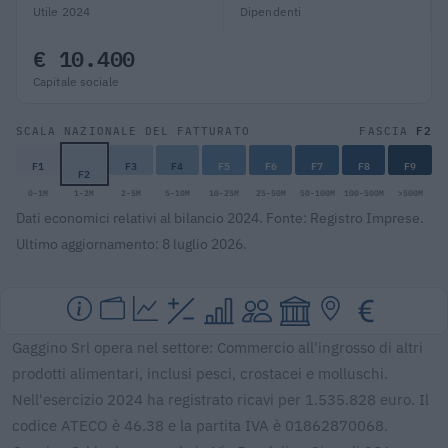
Utile 2024
Dipendenti
€ 10.400
Capitale sociale
F2
SCALA NAZIONALE DEL FATTURATO
FASCIA
F1
F3
F4
F5
F6
F7
F8
F9
F2
0-1M
1-2M
2-5M
5-10M
10-25M
25-50M
50-100M
100-500M
>500M
Dati economici relativi al bilancio 2024. Fonte: Registro Imprese.
Ultimo aggiornamento: 8 luglio 2026.
Gaggino Srl opera nel settore: Commercio all'ingrosso di altri
prodotti alimentari, inclusi pesci, crostacei e molluschi.
Nell'esercizio 2024 ha registrato ricavi per 1.535.828 euro. Il
codice ATECO è 46.38 e la partita IVA è 01862870068.