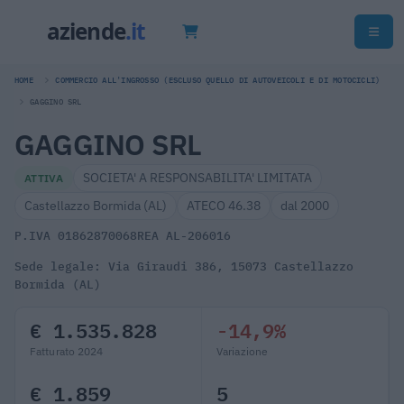
HOME
COMMERCIO ALL'INGROSSO (ESCLUSO QUELLO DI AUTOVEICOLI E DI MOTOCICLI)
GAGGINO SRL
GAGGINO SRL
SOCIETA' A RESPONSABILITA' LIMITATA
ATTIVA
Castellazzo Bormida (AL)
ATECO 46.38
dal 2000
P.IVA 01862870068
REA AL-206016
Sede legale: Via Giraudi 386, 15073 Castellazzo
Bormida (AL)
€ 1.535.828
-14,9%
Fatturato 2024
Variazione
€ 1.859
5