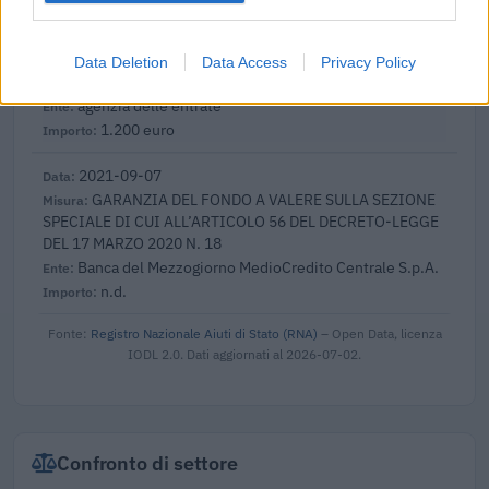
2021-12-09
esenzioni fiscali e crediti d'imposta adottati a
seguito della crisi economica causata dall'epidemia di
Data Deletion
Data Access
Privacy Policy
COVID-19 [con mo
agenzia delle entrate
1.200 euro
2021-09-07
GARANZIA DEL FONDO A VALERE SULLA SEZIONE
SPECIALE DI CUI ALL’ARTICOLO 56 DEL DECRETO-LEGGE
DEL 17 MARZO 2020 N. 18
Banca del Mezzogiorno MedioCredito Centrale S.p.A.
n.d.
Fonte:
Registro Nazionale Aiuti di Stato (RNA)
– Open Data, licenza
IODL 2.0. Dati aggiornati al 2026-07-02.
Confronto di settore