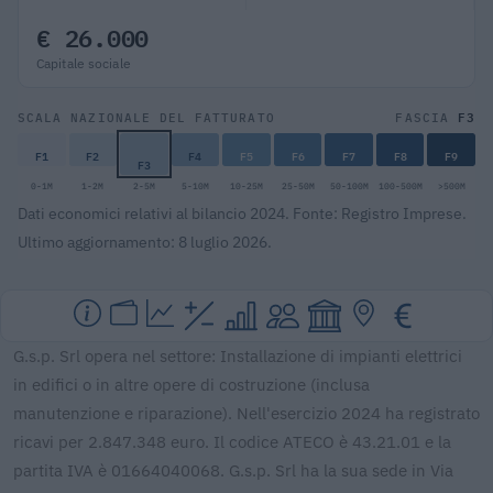
€ 26.000
Capitale sociale
F3
SCALA NAZIONALE DEL FATTURATO
FASCIA
F1
F2
F4
F5
F6
F7
F8
F9
F3
0-1M
1-2M
2-5M
5-10M
10-25M
25-50M
50-100M
100-500M
>500M
Dati economici relativi al bilancio 2024. Fonte: Registro Imprese.
Ultimo aggiornamento: 8 luglio 2026.
G.s.p. Srl opera nel settore: Installazione di impianti elettrici
in edifici o in altre opere di costruzione (inclusa
manutenzione e riparazione). Nell'esercizio 2024 ha registrato
ricavi per 2.847.348 euro. Il codice ATECO è 43.21.01 e la
partita IVA è 01664040068. G.s.p. Srl ha la sua sede in Via