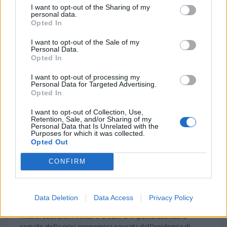
2023-04-18
I want to opt-out of the Sharing of my
esenzioni fiscali e crediti d'imposta adottati a
personal data.
seguito della crisi economica causata dall'epidemia di
Opted In
COVID-19 [con mo
I want to opt-out of the Sale of my
agenzia delle entrate
Personal Data.
3.804 euro
Opted In
2023-04-04
I want to opt-out of processing my
Personal Data for Targeted Advertising.
esenzioni fiscali e crediti d'imposta adottati a
Opted In
seguito della crisi economica causata dall'epidemia di
COVID-19 [con mo
I want to opt-out of Collection, Use,
agenzia delle entrate
Retention, Sale, and/or Sharing of my
Personal Data that Is Unrelated with the
9.662 euro
Purposes for which it was collected.
Opted Out
2022-07-22
Credito d'imposta formazione 4.0
CONFIRM
Agenzia delle Entrate
27.279 euro
Data Deletion
Data Access
Privacy Policy
2021-12-01
esenzioni fiscali e crediti d'imposta adottati a
seguito della crisi economica causata dall'epidemia di