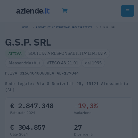
HOME
LAVORI DI COSTRUZIONE SPECIALIZZATI
G.S.P. SRL
G.S.P. SRL
SOCIETA' A RESPONSABILITA' LIMITATA
ATTIVA
Alessandria (AL)
ATECO 43.21.01
dal 1995
P.IVA 01664040068
REA AL-177044
Sede legale: Via G Donizetti 25, 15121 Alessandria
(AL)
€ 2.847.348
-19,3%
Fatturato 2024
Variazione
€ 304.857
27
Utile 2024
Dipendenti