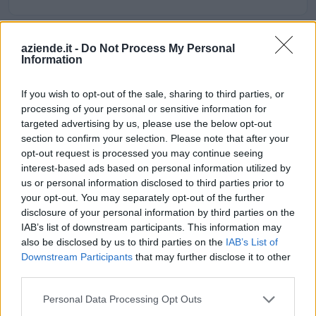
aziende.it -
Do Not Process My Personal
Aiuti di Stato e contributi pubblici
Information
G.s.p. Srl risulta beneficiaria di 6 aiuti o contributi pubblici
per un totale di 51.381 euro (2021–2023).
If you wish to opt-out of the sale, sharing to third parties, or
processing of your personal or sensitive information for
2023-05-31
targeted advertising by us, please use the below opt-out
Contributo a fondo perduto [e modifiche ai sensi
section to confirm your selection. Please note that after your
della decisione SA. 62668 e decisione C(2022) 171 final)
opt-out request is processed you may continue seeing
SA 101076)
interest-based ads based on personal information utilized by
agenzia delle entrate
us or personal information disclosed to third parties prior to
2.901 euro
your opt-out. You may separately opt-out of the further
disclosure of your personal information by third parties on the
2023-05-20
IAB’s list of downstream participants. This information may
SA.57496 (2021/N) – Italy – Broadband vouchers
also be disclosed by us to third parties on the
IAB’s List of
for SMEs
Downstream Participants
that may further disclose it to other
INFRATEL ITALIA S.P.A.
third parties.
2.000 euro
Personal Data Processing Opt Outs