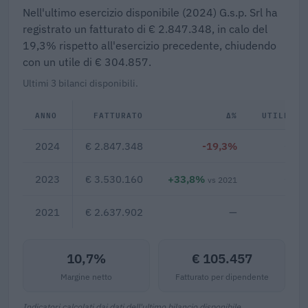
Nell'ultimo esercizio disponibile (2024) G.s.p. Srl ha
registrato un fatturato di € 2.847.348, in calo del
19,3% rispetto all'esercizio precedente, chiudendo
con un utile di € 304.857.
Ultimi 3 bilanci disponibili.
ANNO
FATTURATO
Δ%
UTILE/PE
2024
€ 2.847.348
-19,3%
€ 30
2023
€ 3.530.160
+33,8%
€ 61
vs 2021
2021
€ 2.637.902
—
10,7%
€ 105.457
Margine netto
Fatturato per dipendente
Indicatori calcolati dai dati dell'ultimo bilancio disponibile.