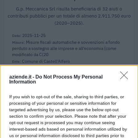
G.p. Meccanica Srl risulta beneficiaria di 32 aiuti o
contributi pubblici per un totale di almeno 2.911.750 euro
(2020–2025).
2025-11-25
Misure fiscali automatiche e sovvenzioni a fondo
perduto a sostegno alle imprese e all'economia (come
modificato da C(20
Comune di Castell'Alfero
5.943 euro
aziende.it -
Do Not Process My Personal
2024-05-24
Information
Fondo di garanzia per le piccole e medie imprese
Banca del Mezzogiorno MedioCredito Centrale S.p.A.
If you wish to opt-out of the sale, sharing to third parties, or
80.400 euro
processing of your personal or sensitive information for
targeted advertising by us, please use the below opt-out
2024-05-24
section to confirm your selection. Please note that after your
Fondo di garanzia per le piccole e medie imprese
opt-out request is processed you may continue seeing
Banca del Mezzogiorno MedioCredito Centrale S.p.A.
interest-based ads based on personal information utilized by
64.000 euro
us or personal information disclosed to third parties prior to