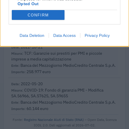
240.000 euro
Opted Out
CONFIRM
2023-05-16
Fondo di garanzia per le piccole e medie imprese
Banca del Mezzogiorno MedioCredito Centrale S.p.A.
40.000 euro
Data Deletion
Data Access
Privacy Policy
2022-10-21
TCF: Garanzie sui prestiti per PMI e piccole
imprese a media capitalizzazione
Banca del Mezzogiorno MedioCredito Centrale S.p.A.
258.977 euro
2022-05-20
COVID-19: Fondo di garanzia PMI - Modifica
SA.56966, SA.57625, SA.59655
Banca del Mezzogiorno MedioCredito Centrale S.p.A.
60.144 euro
Fonte:
Registro Nazionale Aiuti di Stato (RNA)
– Open Data, licenza
IODL 2.0. Dati aggiornati al 2026-07-02.