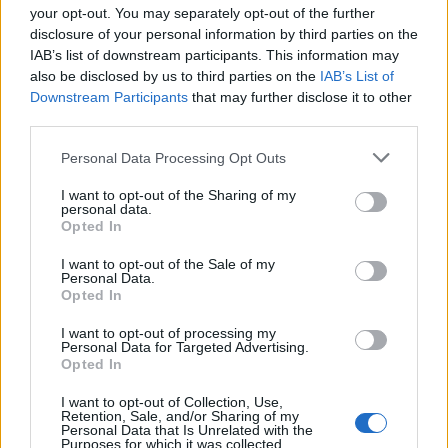
your opt-out. You may separately opt-out of the further
2024-03-08
disclosure of your personal information by third parties on the
Misure fiscali automatiche e sovvenzioni a fondo
IAB’s list of downstream participants. This information may
perduto a sostegno alle imprese e all'economia (come
also be disclosed by us to third parties on the
IAB’s List of
modificato da C(20
Downstream Participants
that may further disclose it to other
agenzia delle entrate
third parties.
21 euro
Personal Data Processing Opt Outs
2023-10-31
I want to opt-out of the Sharing of my
Fondo di garanzia per le piccole e medie imprese
personal data.
Banca del Mezzogiorno MedioCredito Centrale S.p.A.
Opted In
48.000 euro
I want to opt-out of the Sale of my
Personal Data.
2023-10-31
Opted In
Fondo di garanzia per le piccole e medie imprese
Banca del Mezzogiorno MedioCredito Centrale S.p.A.
I want to opt-out of processing my
Personal Data for Targeted Advertising.
280.000 euro
Opted In
2023-05-16
I want to opt-out of Collection, Use,
Fondo di garanzia per le piccole e medie imprese
Retention, Sale, and/or Sharing of my
Personal Data that Is Unrelated with the
Banca del Mezzogiorno MedioCredito Centrale S.p.A.
Purposes for which it was collected.