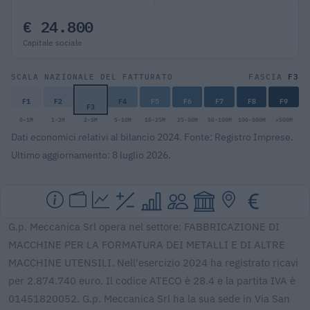
€ 24.800
Capitale sociale
F3
SCALA NAZIONALE DEL FATTURATO
FASCIA
F1
F2
F4
F5
F6
F7
F8
F9
F3
0-1M
1-2M
2-5M
5-10M
10-25M
25-50M
50-100M
100-500M
>500M
Dati economici relativi al bilancio 2024. Fonte: Registro Imprese.
Ultimo aggiornamento: 8 luglio 2026.
G.p. Meccanica Srl opera nel settore: FABBRICAZIONE DI
MACCHINE PER LA FORMATURA DEI METALLI E DI ALTRE
MACCHINE UTENSILI. Nell'esercizio 2024 ha registrato ricavi
per 2.874.740 euro. Il codice ATECO è 28.4 e la partita IVA è
01451820052. G.p. Meccanica Srl ha la sua sede in Via San