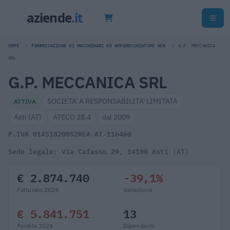
HOME
FABBRICAZIONE DI MACCHINARI ED APPARECCHIATURE NCA
G.P. MECCANICA
SRL
G.P. MECCANICA SRL
SOCIETA' A RESPONSABILITA' LIMITATA
ATTIVA
Asti (AT)
ATECO 28.4
dal 2009
P.IVA 01451820052
REA AT-116460
Sede legale: Via Cafasso 29, 14100 Asti (AT)
€ 2.874.740
-39,1%
Fatturato 2024
Variazione
€ 5.841.751
13
Perdita 2024
Dipendenti