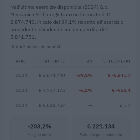
Nell'ultimo esercizio disponibile (2024) G.p.
Meccanica Srl ha registrato un fatturato di €
2.874.740, in calo del 39,1% rispetto all'esercizio
precedente, chiudendo con una perdita di €
5.841.751.
Ultimi 3 bilanci disponibili.
ANNO
FATTURATO
Δ%
UTILE/PERDITA
2024
€ 2.874.740
-39,1%
€ -5.841.751
2023
€ 4.717.375
-6,2%
€ -956.414
2022
€ 5.026.757
—
€ 1.751
-203,2%
€ 221.134
Margine netto
Fatturato per dipendente