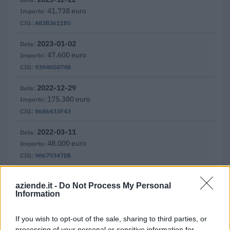
41.738 euro
A0383611B5
2023-01-02
47.600 euro
939405074B
2022-12-29
175.380 euro
8686433F43
2022-03-11
48.000 euro
90679347DB
2021-04-13
aziende.it -
Do Not Process My Personal
145.000 euro
Information
8648098C39
If you wish to opt-out of the sale, sharing to third parties, or
2021-03-19
processing of your personal or sensitive information for