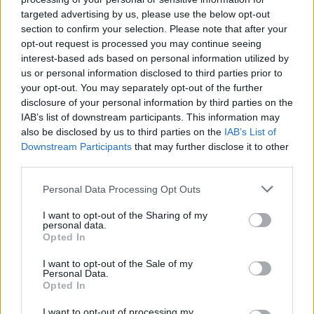
744.000 euro
targeted advertising by us, please use the below opt-out
86708281A0
section to confirm your selection. Please note that after your
opt-out request is processed you may continue seeing
2021-01-15
interest-based ads based on personal information utilized by
145.000 euro
us or personal information disclosed to third parties prior to
85769166FC
your opt-out. You may separately opt-out of the further
disclosure of your personal information by third parties on the
Fonte:
ANAC – Banca Dati Nazionale Contratti Pubblici
(Open Data,
IAB’s list of downstream participants. This information may
licenza CC BY-SA 4.0). Ogni CIG e' verificabile sul portale ANAC.
also be disclosed by us to third parties on the
IAB’s List of
Downstream Participants
that may further disclose it to other
third parties.
Aiuti di Stato e contributi pubblici
Personal Data Processing Opt Outs
G.b.s. Instruments S.r.l. risulta beneficiaria di 5 aiuti o
I want to opt-out of the Sharing of my
personal data.
contributi pubblici per un totale di 91.762 euro (2021–
Opted In
2023).
I want to opt-out of the Sale of my
2023-05-16
Personal Data.
Opted In
Contributo a fondo perduto [e modifiche ai sensi
della decisione SA. 62668 e decisione C(2022) 171 final)
I want to opt-out of processing my