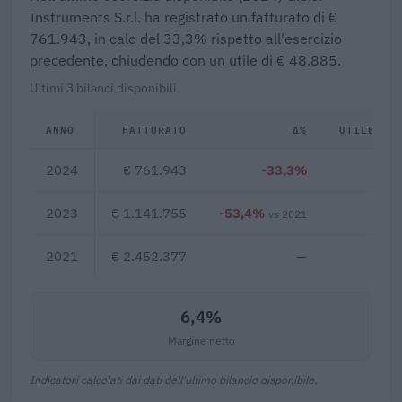
Instruments S.r.l. ha registrato un fatturato di €
761.943, in calo del 33,3% rispetto all'esercizio
precedente, chiudendo con un utile di € 48.885.
Ultimi 3 bilanci disponibili.
ANNO
FATTURATO
Δ%
UTILE/PE
2024
€ 761.943
-33,3%
€ 4
2023
€ 1.141.755
-53,4%
€ 2
vs 2021
2021
€ 2.452.377
—
6,4%
Margine netto
Indicatori calcolati dai dati dell'ultimo bilancio disponibile.