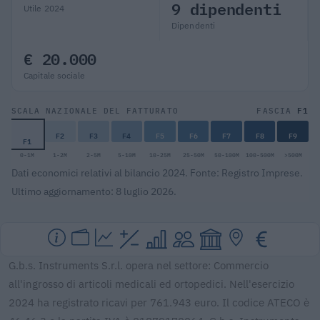
9 dipendenti
Utile 2024
Dipendenti
€ 20.000
Capitale sociale
F1
SCALA NAZIONALE DEL FATTURATO
FASCIA
F2
F3
F4
F5
F6
F7
F8
F9
F1
0-1M
1-2M
2-5M
5-10M
10-25M
25-50M
50-100M
100-500M
>500M
Dati economici relativi al bilancio 2024. Fonte: Registro Imprese.
Ultimo aggiornamento: 8 luglio 2026.
G.b.s. Instruments S.r.l. opera nel settore: Commercio
all'ingrosso di articoli medicali ed ortopedici. Nell'esercizio
2024 ha registrato ricavi per 761.943 euro. Il codice ATECO è