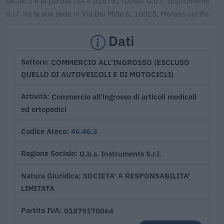
46.46.3 e la partita IVA è 01879170064. G.b.s. Instruments
S.r.l. ha la sua sede in Via Dei Mille 5, 15025, Morano sul Po.
Dati
COMMERCIO ALL'INGROSSO (ESCLUSO
Settore
QUELLO DI AUTOVEICOLI E DI MOTOCICLI)
Commercio all'ingrosso di articoli medicali
Attività
ed ortopedici
46.46.3
Codice Ateco
G.b.s. Instruments S.r.l.
Ragione Sociale
SOCIETA' A RESPONSABILITA'
Natura Giuridica
LIMITATA
01879170064
Partita IVA