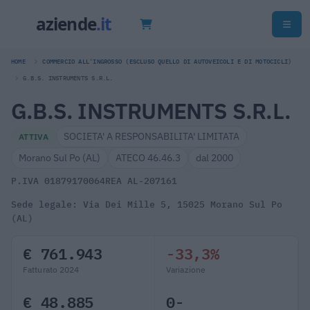
HOME
COMMERCIO ALL'INGROSSO (ESCLUSO QUELLO DI AUTOVEICOLI E DI MOTOCICLI)
G.B.S. INSTRUMENTS S.R.L.
G.B.S. INSTRUMENTS S.R.L.
SOCIETA' A RESPONSABILITA' LIMITATA
ATTIVA
Morano Sul Po (AL)
ATECO 46.46.3
dal 2000
P.IVA 01879170064
REA AL-207161
Sede legale: Via Dei Mille 5, 15025 Morano Sul Po
(AL)
€ 761.943
-33,3%
Fatturato 2024
Variazione
€ 48.885
0-