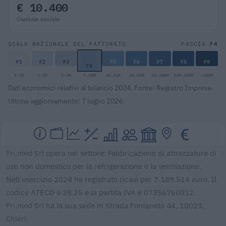
€ 10.400
Capitale sociale
F4
SCALA NAZIONALE DEL FATTURATO
FASCIA
F1
F2
F3
F5
F6
F7
F8
F9
F4
0-1M
1-2M
2-5M
5-10M
10-25M
25-50M
50-100M
100-500M
>500M
Dati economici relativi al bilancio 2024. Fonte: Registro Imprese.
Ultimo aggiornamento: 7 luglio 2026.
Fri.med Srl opera nel settore: Fabbricazione di attrezzature di
uso non domestico per la refrigerazione e la ventilazione.
Nell'esercizio 2024 ha registrato ricavi per 7.189.514 euro. Il
codice ATECO è 28.25 e la partita IVA è 07356760012.
Fri.med Srl ha la sua sede in Strada Fontaneto 44, 10023,
Chieri.