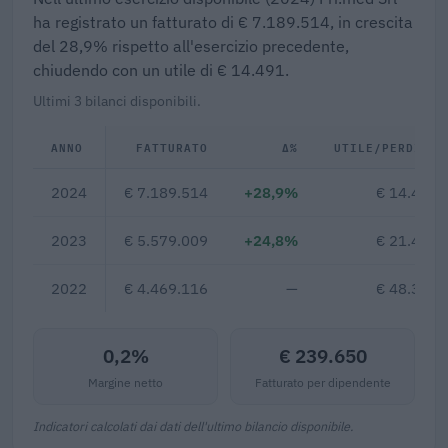
ha registrato un fatturato di € 7.189.514, in crescita
del 28,9% rispetto all'esercizio precedente,
chiudendo con un utile di € 14.491.
Ultimi 3 bilanci disponibili.
ANNO
FATTURATO
Δ%
UTILE/PERDITA
2024
€ 7.189.514
+28,9%
€ 14.491
2023
€ 5.579.009
+24,8%
€ 21.430
2022
€ 4.469.116
—
€ 48.326
0,2%
€ 239.650
Margine netto
Fatturato per dipendente
Indicatori calcolati dai dati dell'ultimo bilancio disponibile.