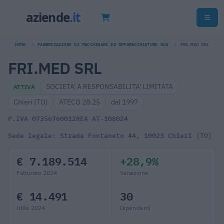
HOME
FABBRICAZIONE DI MACCHINARI ED APPARECCHIATURE NCA
FRI.MED SRL
FRI.MED SRL
SOCIETA' A RESPONSABILITA' LIMITATA
ATTIVA
Chieri (TO)
ATECO 28.25
dal 1997
P.IVA 07356760012
REA AT-108024
Sede legale: Strada Fontaneto 44, 10023 Chieri (TO)
€ 7.189.514
+28,9%
Fatturato 2024
Variazione
€ 14.491
30
Utile 2024
Dipendenti