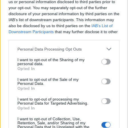
us or personal information disclosed to third parties prior to
your opt-out. You may separately opt-out of the further
2026-04-13
disclosure of your personal information by third parties on the
Bando per l’erogazione di contributi rivolti ai datori
IAB’s list of downstream participants. This information may
di lavoro
also be disclosed by us to third parties on the
IAB’s List of
Agenzia Piemonte Lavoro
Downstream Participants
that may further disclose it to other
3.000 euro
third parties.
2026-01-30
Personal Data Processing Opt Outs
Esonero dal versamento dei contributi previdenziali
per l'assunzione di giovani lavoratori ( art. 1 comma 10-15
I want to opt-out of the Sharing of my
L. 178/
personal data.
Opted In
inps
6.878 euro
I want to opt-out of the Sale of my
Personal Data.
2025-12-04
Opted In
Bando per l’erogazione di contributi rivolti ai datori
I want to opt-out of processing my
di lavoro
Personal Data for Targeted Advertising.
Agenzia Piemonte Lavoro
Opted In
5.250 euro
I want to opt-out of Collection, Use,
Retention, Sale, and/or Sharing of my
2025-10-27
Personal Data that Is Unrelated with the