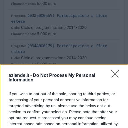
5.000 euro
(0335000559) Partecipazione a fiere
estere
Ciclo di programmazione 2014-2020
5.000 euro
(0344000179) Partecipazione a fiere
estere
Ciclo di programmazione 2014-2020
5.000 euro
Fonte:
OpenCoesione
(Open Data, licenza CC BY 4.0). Ogni progetto e'
aziende.it -
Do Not Process My Personal
Information
verificabile sul portale OpenCoesione. Dati aggiornati al 2026-08-09.
If you wish to opt-out of the sale, sharing to third parties, or
processing of your personal or sensitive information for
targeted advertising by us, please use the below opt-out
Aiuti di Stato e contributi pubblici
section to confirm your selection. Please note that after your
opt-out request is processed you may continue seeing
Fri.med Srl risulta beneficiaria di 19 aiuti o contributi
interest-based ads based on personal information utilized by
pubblici per un totale di almeno 699.318 euro (2020–2026).