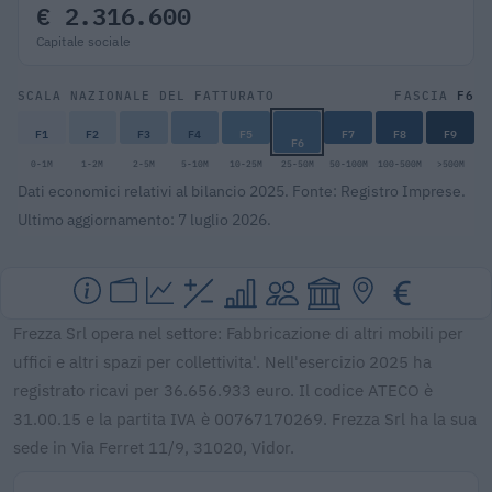
€ 2.316.600
Capitale sociale
F6
SCALA NAZIONALE DEL FATTURATO
FASCIA
F1
F2
F3
F4
F5
F7
F8
F9
F6
0-1M
1-2M
2-5M
5-10M
10-25M
25-50M
50-100M
100-500M
>500M
Dati economici relativi al bilancio 2025. Fonte: Registro Imprese.
Ultimo aggiornamento: 7 luglio 2026.
Frezza Srl opera nel settore: Fabbricazione di altri mobili per
uffici e altri spazi per collettivita'. Nell'esercizio 2025 ha
registrato ricavi per 36.656.933 euro. Il codice ATECO è
31.00.15 e la partita IVA è 00767170269. Frezza Srl ha la sua
sede in Via Ferret 11/9, 31020, Vidor.