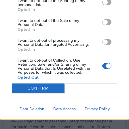
I want to opt-out of the Sharing of my
Esonero dal versamento dei contributi previdenziali
personal data.
Opted In
per l'assunzione di giovani lavoratori ( art. 1 comma 10-15
L. 178/
I want to opt-out of the Sale of my
inps
Personal Data.
2.233 euro
Opted In
I want to opt-out of processing my
2024-03-28
Personal Data for Targeted Advertising.
Finanziamenti agevolati per la partecipazione delle
Opted In
imprese a fiere ed eventi internazionali
Simest S.p.A.
I want to opt-out of Collection, Use,
Retention, Sale, and/or Sharing of my
300.000 euro
Personal Data that Is Unrelated with the
Purposes for which it was collected.
Opted Out
2024-03-13
contributi per l'efficientamento di impianti termici
CONFIRM
Provincia di Treviso - Settore Ambiente e
Pianificazione Territoriale
19.968 euro
Data Deletion
Data Access
Privacy Policy
2022-10-27
Regolamento per i fondi interprofessionali per la
formazione continua per la concessioni di aiuti di stato