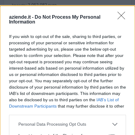
2.052.082 euro
0182320737
aziende.it -
Do Not Process My Personal
Information
Fonte:
ANAC – Banca Dati Nazionale Contratti Pubblici
(Open Data,
licenza CC BY-SA 4.0). Ogni CIG e' verificabile sul portale ANAC.
If you wish to opt-out of the sale, sharing to third parties, or
processing of your personal or sensitive information for
targeted advertising by us, please use the below opt-out
section to confirm your selection. Please note that after your
Aiuti di Stato e contributi pubblici
opt-out request is processed you may continue seeing
interest-based ads based on personal information utilized by
Frezza Srl risulta beneficiaria di 8 aiuti o contributi pubblici
us or personal information disclosed to third parties prior to
per un totale di almeno 895.101 euro (2020–2026).
your opt-out. You may separately opt-out of the further
disclosure of your personal information by third parties on the
2026-01-28
IAB’s list of downstream participants. This information may
Esonero dal versamento dei contributi previdenziali
also be disclosed by us to third parties on the
IAB’s List of
per l'assunzione di giovani lavoratori ( art. 1 comma 10-15
Downstream Participants
that may further disclose it to other
L. 178/
third parties.
inps
3.550 euro
Personal Data Processing Opt Outs
2025-01-31