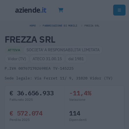
HOME
FABBRICAZIONE DI MOBILI
FREZZA SRL
FREZZA SRL
SOCIETA' A RESPONSABILITA' LIMITATA
ATTIVA
Vidor (TV)
ATECO 31.00.15
dal 1981
P.IVA 00767170269
REA TV-145225
Sede legale: Via Ferret 11/ 9, 31020 Vidor (TV)
€ 36.656.933
-11,4%
Fatturato 2025
Variazione
€ 572.074
114
Perdita 2025
Dipendenti