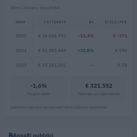
Ultimi 3 bilanci disponibili.
ANNO
FATTURATO
Δ%
UTILE/PERDITA
2025
€ 36.656.933
-11,4%
€ -572.074
2024
€ 41.383.449
+10,8%
€ 590.425
2023
€ 37.341.301
—
€ 58.810
-1,6%
€ 321.552
Margine netto
Fatturato per dipendente
Indicatori calcolati dai dati dell'ultimo bilancio disponibile.
Appalti pubblici